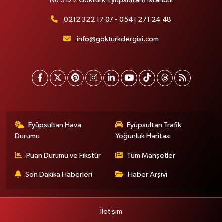
No.3 D.2 Göktürk-Eyüpsultan/İstanbul
0212 322 17 07 - 0541 271 24 48
info@gokturkdergisi.com
Eyüpsultan Hava
Eyüpsultan Trafik
Durumu
Yoğunluk Haritası
Puan Durumu ve Fikstür
Tüm Manşetler
Son Dakika Haberleri
Haber Arşivi
İletişim