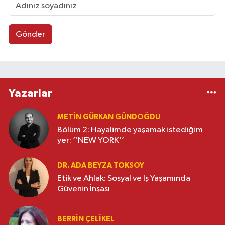
Gönder
Yazarlar
METIN GÜRKAN GÜNDOĞDU
Bölüm 2: Hayalimde yaşamak istediğim
yer: ‘’NEW YORK’’
DR. ADA BEYZA TOKSOY
Etik ve Ahlak: Sosyal ve İş Yaşamında
Güvenin İnşası
BERRIN ÇELIKEL