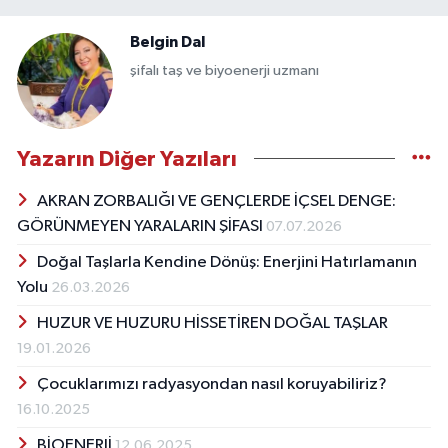
Belgin Dal
şifalı taş ve biyoenerji uzmanı
Yazarın Diğer Yazıları
AKRAN ZORBALIĞI VE GENÇLERDE İÇSEL DENGE:
GÖRÜNMEYEN YARALARIN ŞİFASI
07.07.2026
Doğal Taşlarla Kendine Dönüş: Enerjini Hatırlamanın
Yolu
26.03.2026
HUZUR VE HUZURU HİSSETİREN DOĞAL TAŞLAR
19.01.2026
Çocuklarımızı radyasyondan nasıl koruyabiliriz?
16.10.2025
BİOENERJİ
12.06.2025