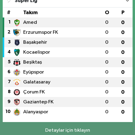
Süper Lig
#
Takım
O
P
1
Amed
0
0
2
Erzurumspor FK
0
0
3
Başakşehir
0
0
4
Kocaelispor
0
0
5
Beşiktaş
0
0
6
Eyüpspor
0
0
7
Galatasaray
0
0
8
Çorum FK
0
0
9
Gaziantep FK
0
0
10
Alanyaspor
0
0
Detaylar için tıklayın