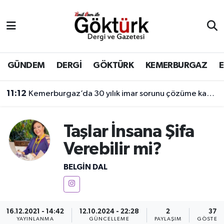
Anne Çocuk
Eyüpsultan Hava Durumu
BİLİM
Eyüpsultan Trafik Yoğunluk Haritası
GÜNDEM
DERGİ
GÖKTÜRK
KEMERBURGAZ
DERGİ
Süper Lig Puan Durumu ve Fikstür
11:12
Kemerburgaz’da 30 yılık imar sorunu çözüme kavuşuyor
DÜNYA
Tüm Manşetler
Taşlar İnsana Şifa
EĞİTİM
Son Dakika Haberleri
Verebilir mi?
EKONOMİ
Haber Arşivi
BELGIN DAL
GÖKTÜRK
16.12.2021 - 14:42
12.10.2024 - 22:28
2
37
GÜNDEM
YAYINLANMA
GÜNCELLEME
PAYLAŞIM
GÖSTERI