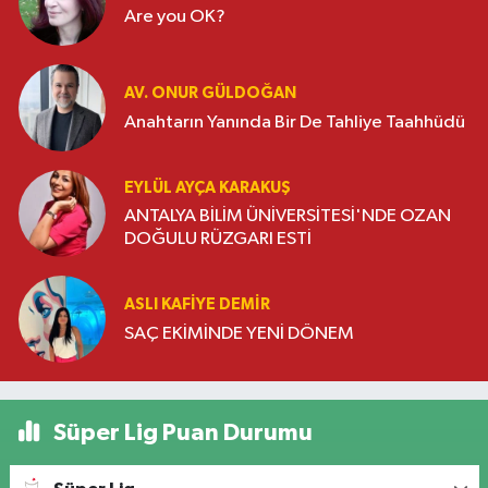
Are you OK?
AV. ONUR GÜLDOĞAN
Anahtarın Yanında Bir De Tahliye Taahhüdü
EYLÜL AYÇA KARAKUŞ
ANTALYA BİLİM ÜNİVERSİTESİ'NDE OZAN
DOĞULU RÜZGARI ESTİ
ASLI KAFIYE DEMIR
SAÇ EKİMİNDE YENİ DÖNEM
Süper Lig Puan Durumu