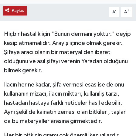
KEMERBURGAZ
Paylaş
-
+
A
A
KÜLTÜR - SANAT
Hiçbir hastalık için "Bunun dermanı yoktur." deyip
MAGAZİN
kesip atmamalıdır. Arayış içinde olmak gerekir.
Şifaya aracı olanın bir materyal den ibaret
ÖZEL HABER
olduğunu ve asıl şifayı verenin Yaradan olduğunu
bilmek gerekir.
SAĞLIK
Ilacın her ne kadar, şifa vermesi esas ise de onu
SPOR
kullananın mizacı, ilacın miktarı, kullanılış tarzı,
hastadan hastaya farklı neticeler hasıl edebilir.
TEKNOLOJİ
Aynı şekil de kainatın zerresi olan bitkiler , taşlar
TİCARET
da bu materyaller arasına girmektedir.
YAŞAM
Her bir bitkinin gramı çok önemli iken yıllardır