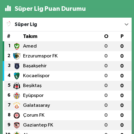
Süper Lig Puan Durumu
Süper Lig
#
Takım
O
P
1
Amed
0
0
2
Erzurumspor FK
0
0
3
Başakşehir
0
0
4
Kocaelispor
0
0
5
Beşiktaş
0
0
6
Eyüpspor
0
0
7
Galatasaray
0
0
8
Çorum FK
0
0
9
Gaziantep FK
0
0