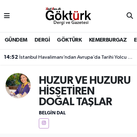
Anne Çocuk
Eyüpsultan Hava Durumu
BİLİM
Eyüpsultan Trafik Yoğunluk Haritası
GÜNDEM
DERGİ
GÖKTÜRK
KEMERBURGAZ
DERGİ
Süper Lig Puan Durumu ve Fikstür
14:52
İstanbul Havalimanı’ndan Avrupa’da Tarihi Yolcu Rekoru
DÜNYA
Tüm Manşetler
HUZUR VE HUZURU
EĞİTİM
Son Dakika Haberleri
HİSSETİREN
DOĞAL TAŞLAR
EKONOMİ
Haber Arşivi
BELGIN DAL
GÖKTÜRK
GÜNDEM