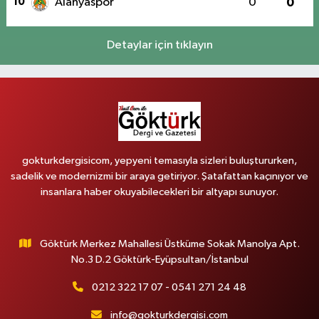
10
Alanyaspor
0
0
Detaylar için tıklayın
gokturkdergisicom, yepyeni temasıyla sizleri buluştururken,
sadelik ve modernizmi bir araya getiriyor. Şatafattan kaçınıyor ve
insanlara haber okuyabilecekleri bir altyapı sunuyor.
Göktürk Merkez Mahallesi Üstküme Sokak Manolya Apt.
No.3 D.2 Göktürk-Eyüpsultan/İstanbul
0212 322 17 07 - 0541 271 24 48
info@gokturkdergisi.com