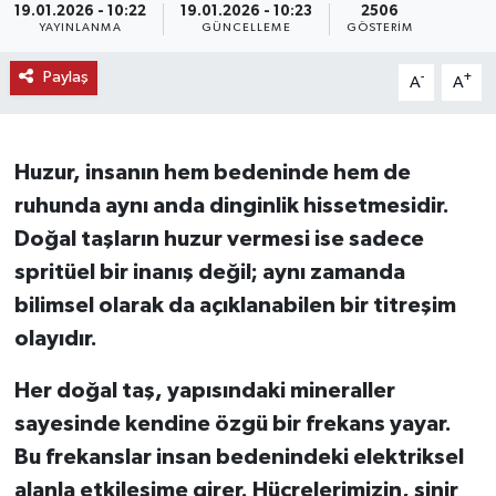
19.01.2026 - 10:22
19.01.2026 - 10:23
2506
YAYINLANMA
GÜNCELLEME
GÖSTERIM
KEMERBURGAZ
Paylaş
-
+
A
A
KÜLTÜR - SANAT
MAGAZİN
Huzur, insanın hem bedeninde hem de
ruhunda aynı anda dinginlik hissetmesidir.
ÖZEL HABER
Doğal taşların huzur vermesi ise sadece
SAĞLIK
spritüel bir inanış değil; aynı zamanda
bilimsel olarak da açıklanabilen bir titreşim
SPOR
olayıdır.
TEKNOLOJİ
Her doğal taş, yapısındaki mineraller
sayesinde kendine özgü bir frekans yayar.
TİCARET
Bu frekanslar insan bedenindeki elektriksel
alanla etkileşime girer. Hücrelerimizin, sinir
YAŞAM