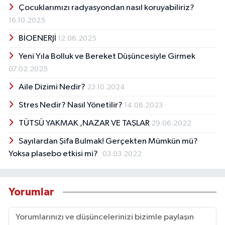
Çocuklarımızı radyasyondan nasıl koruyabiliriz?
16.10.2025
BİOENERJİ
12.06.2025
Yeni Yıla Bolluk ve Bereket Düşüncesiyle Girmek
07.02.2025
Aile Dizimi Nedir?
23.10.2024
Stres Nedir? Nasıl Yönetilir?
14.08.2023
TÜTSÜ YAKMAK ,NAZAR VE TAŞLAR
29.06.2022
Sayılardan Şifa Bulmak! Gerçekten Mümkün mü?
Yoksa plasebo etkisi mi?
03.03.2022
Yorumlar