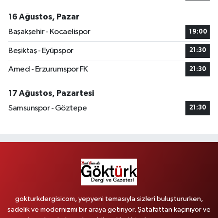
16 Ağustos, Pazar
Başakşehir - Kocaelispor
19:00
Beşiktaş - Eyüpspor
21:30
Amed - Erzurumspor FK
21:30
17 Ağustos, Pazartesi
Samsunspor - Göztepe
21:30
gokturkdergisicom, yepyeni temasıyla sizleri buluştururken,
sadelik ve modernizmi bir araya getiriyor. Şatafattan kaçınıyor ve