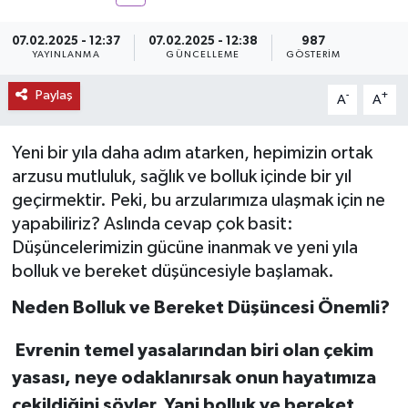
KEMERBURGAZ
07.02.2025 - 12:37
07.02.2025 - 12:38
987
YAYINLANMA
GÜNCELLEME
GÖSTERIM
KÜLTÜR - SANAT
Paylaş
-
+
A
A
MAGAZİN
Yeni bir yıla daha adım atarken, hepimizin ortak
ÖZEL HABER
arzusu mutluluk, sağlık ve bolluk içinde bir yıl
geçirmektir. Peki, bu arzularımıza ulaşmak için ne
SAĞLIK
yapabiliriz? Aslında cevap çok basit:
Düşüncelerimizin gücüne inanmak ve yeni yıla
SPOR
bolluk ve bereket düşüncesiyle başlamak.
Neden Bolluk ve Bereket Düşüncesi Önemli?
TEKNOLOJİ
Evrenin temel yasalarından biri olan çekim
TİCARET
yasası, neye odaklanırsak onun hayatımıza
YAŞAM
çekildiğini söyler. Yani bolluk ve bereket