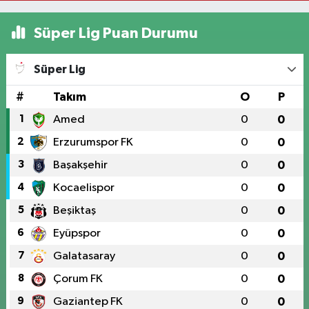
Süper Lig Puan Durumu
Süper Lig
#
Takım
O
P
1
Amed
0
0
2
Erzurumspor FK
0
0
3
Başakşehir
0
0
4
Kocaelispor
0
0
5
Beşiktaş
0
0
6
Eyüpspor
0
0
7
Galatasaray
0
0
8
Çorum FK
0
0
9
Gaziantep FK
0
0