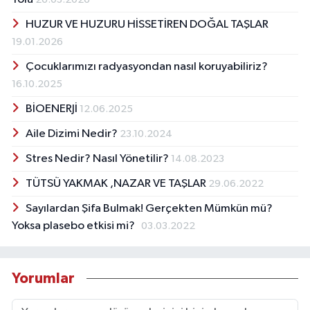
HUZUR VE HUZURU HİSSETİREN DOĞAL TAŞLAR
19.01.2026
Çocuklarımızı radyasyondan nasıl koruyabiliriz?
16.10.2025
BİOENERJİ
12.06.2025
Aile Dizimi Nedir?
23.10.2024
Stres Nedir? Nasıl Yönetilir?
14.08.2023
TÜTSÜ YAKMAK ,NAZAR VE TAŞLAR
29.06.2022
Sayılardan Şifa Bulmak! Gerçekten Mümkün mü?
Yoksa plasebo etkisi mi?
03.03.2022
Yorumlar