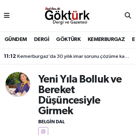
Anne Çocuk
Eyüpsultan Hava Durumu
BİLİM
Eyüpsultan Trafik Yoğunluk Haritası
GÜNDEM
DERGİ
GÖKTÜRK
KEMERBURGAZ
DERGİ
Süper Lig Puan Durumu ve Fikstür
11:12
Kemerburgaz’da 30 yılık imar sorunu çözüme kavuşuyor
DÜNYA
Tüm Manşetler
Yeni Yıla Bolluk ve
EĞİTİM
Son Dakika Haberleri
Bereket
Düşüncesiyle
EKONOMİ
Haber Arşivi
Girmek
GÖKTÜRK
BELGIN DAL
GÜNDEM