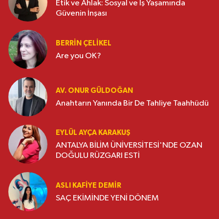
Etik ve Ahlak: Sosyal ve İş Yaşamında
Güvenin İnşası
BERRIN ÇELIKEL
Are you OK?
AV. ONUR GÜLDOĞAN
Anahtarın Yanında Bir De Tahliye Taahhüdü
EYLÜL AYÇA KARAKUŞ
ANTALYA BİLİM ÜNİVERSİTESİ'NDE OZAN
DOĞULU RÜZGARI ESTİ
ASLI KAFIYE DEMIR
SAÇ EKİMİNDE YENİ DÖNEM