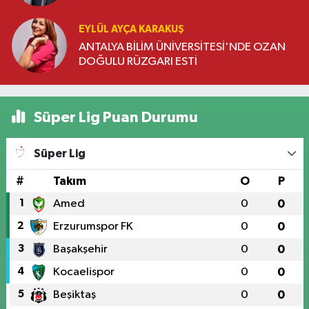
EYLÜL AYÇA KARAKUŞ
ANTALYA BİLİM ÜNİVERSİTESİ'NDE OZAN
DOĞULU RÜZGARI ESTİ
Süper Lig Puan Durumu
Süper Lig
#
Takım
O
P
1
Amed
0
0
2
Erzurumspor FK
0
0
3
Başakşehir
0
0
4
Kocaelispor
0
0
5
Beşiktaş
0
0