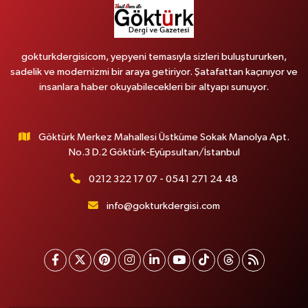
gokturkdergisicom, yepyeni temasıyla sizleri buluştururken,
sadelik ve modernizmi bir araya getiriyor. Şatafattan kaçınıyor ve
insanlara haber okuyabilecekleri bir altyapı sunuyor.
Göktürk Merkez Mahallesi Üstküme Sokak Manolya Apt.
No.3 D.2 Göktürk-Eyüpsultan/İstanbul
0212 322 17 07 - 0541 271 24 48
info@gokturkdergisi.com