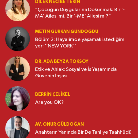
DILEK NECIBE TEKIN
“Çocuğun Duygularına Dokunmak: Bir ‘-
MA’ Ailesi mi, Bir ‘-ME’ Ailesi mi?”
METIN GÜRKAN GÜNDOĞDU
Bölüm 2: Hayalimde yaşamak istediğim
yer: ‘’NEW YORK’’
DR. ADA BEYZA TOKSOY
Etik ve Ahlak: Sosyal ve İş Yaşamında
Güvenin İnşası
BERRIN ÇELIKEL
Are you OK?
AV. ONUR GÜLDOĞAN
Anahtarın Yanında Bir De Tahliye Taahhüdü