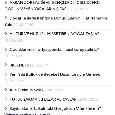
AKRAN ZORBALIĞI VE GENÇLERDE İÇSEL DENGE:
GÖRÜNMEYEN YARALARIN ŞİFASI
07.07.2026
Doğal Taşlarla Kendine Dönüş: Enerjini Hatırlamanın
Yolu
26.03.2026
HUZUR VE HUZURU HİSSETİREN DOĞAL TAŞLAR
19.01.2026
Çocuklarımızı radyasyondan nasıl koruyabiliriz?
16.10.2025
BİOENERJİ
12.06.2025
Yeni Yıla Bolluk ve Bereket Düşüncesiyle Girmek
07.02.2025
Aile Dizimi Nedir?
23.10.2024
TÜTSÜ YAKMAK ,NAZAR VE TAŞLAR
29.06.2022
Sayılardan Şifa Bulmak! Gerçekten Mümkün mü?