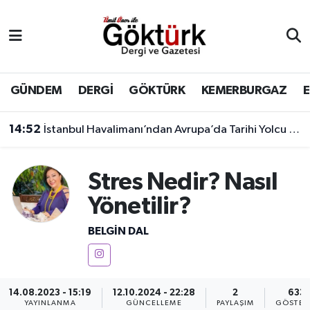
Anne Çocuk
Eyüpsultan Hava Durumu
BİLİM
Eyüpsultan Trafik Yoğunluk Haritası
GÜNDEM
DERGİ
GÖKTÜRK
KEMERBURGAZ
DERGİ
Süper Lig Puan Durumu ve Fikstür
14:52
İstanbul Havalimanı’ndan Avrupa’da Tarihi Yolcu Rekoru
DÜNYA
Tüm Manşetler
Stres Nedir? Nasıl
EĞİTİM
Son Dakika Haberleri
Yönetilir?
EKONOMİ
Haber Arşivi
BELGIN DAL
GÖKTÜRK
14.08.2023 - 15:19
12.10.2024 - 22:28
2
633
GÜNDEM
YAYINLANMA
GÜNCELLEME
PAYLAŞIM
GÖSTER