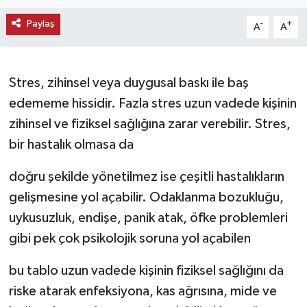
KEMERBURGAZ
Paylaş
-
+
A
A
KÜLTÜR - SANAT
Stres, zihinsel veya duygusal baskı ile baş
MAGAZİN
edememe hissidir. Fazla stres uzun vadede kişinin
zihinsel ve fiziksel sağlığına zarar verebilir. Stres,
ÖZEL HABER
bir hastalık olmasa da
SAĞLIK
doğru şekilde yönetilmez ise çeşitli hastalıkların
gelişmesine yol açabilir. Odaklanma bozukluğu,
SPOR
uykusuzluk, endişe, panik atak, öfke problemleri
TEKNOLOJİ
gibi pek çok psikolojik soruna yol açabilen
TİCARET
bu tablo uzun vadede kişinin fiziksel sağlığını da
riske atarak enfeksiyona, kas ağrısına, mide ve
YAŞAM