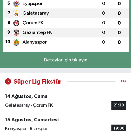
6
Eyüpspor
0
0
7
Galatasaray
0
0
8
Çorum FK
0
0
9
Gaziantep FK
0
0
10
Alanyaspor
0
0
Detaylar için tıklayın
Süper Lig Fikstür
14 Ağustos, Cuma
Galatasaray - Çorum FK
21:30
15 Ağustos, Cumartesi
Konyaspor - Rizespor
19:00