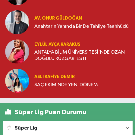
AV. ONUR GÜLDOĞAN
Anahtarın Yanında Bir De Tahliye Taahhüdü
EYLÜL AYÇA KARAKUŞ
ANTALYA BİLİM ÜNİVERSİTESİ'NDE OZAN
DOĞULU RÜZGARI ESTİ
ASLI KAFIYE DEMIR
SAÇ EKİMİNDE YENİ DÖNEM
Süper Lig Puan Durumu
Süper Lig