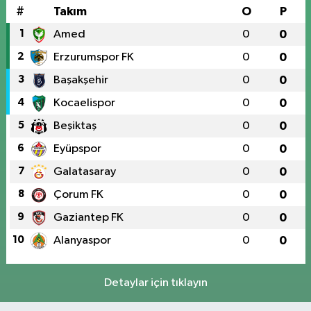
#
Takım
O
P
1
Amed
0
0
2
Erzurumspor FK
0
0
3
Başakşehir
0
0
4
Kocaelispor
0
0
5
Beşiktaş
0
0
6
Eyüpspor
0
0
7
Galatasaray
0
0
8
Çorum FK
0
0
9
Gaziantep FK
0
0
10
Alanyaspor
0
0
Detaylar için tıklayın