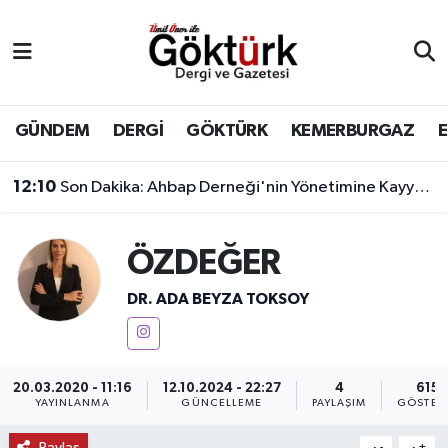
Anne Çocuk
Eyüpsultan Hava Durumu
BİLİM
Eyüpsultan Trafik Yoğunluk Haritası
GÜNDEM
DERGİ
GÖKTÜRK
KEMERBURGAZ
DERGİ
Süper Lig Puan Durumu ve Fikstür
12:10
Son Dakika: Ahbap Derneği'nin Yönetimine Kayyum Atandı
DÜNYA
Tüm Manşetler
ÖZDEĞER
EĞİTİM
Son Dakika Haberleri
DR. ADA BEYZA TOKSOY
EKONOMİ
Haber Arşivi
GÖKTÜRK
20.03.2020 - 11:16
12.10.2024 - 22:27
4
615
YAYINLANMA
GÜNCELLEME
PAYLAŞIM
GÖSTER
GÜNDEM
Paylaş
-
+