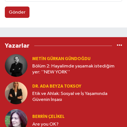
Gönder
Yazarlar
METIN GÜRKAN GÜNDOĞDU
Bölüm 2: Hayalimde yaşamak istediğim
yer: ‘’NEW YORK’’
DR. ADA BEYZA TOKSOY
Etik ve Ahlak: Sosyal ve İş Yaşamında
Güvenin İnşası
BERRIN ÇELIKEL
Are you OK?