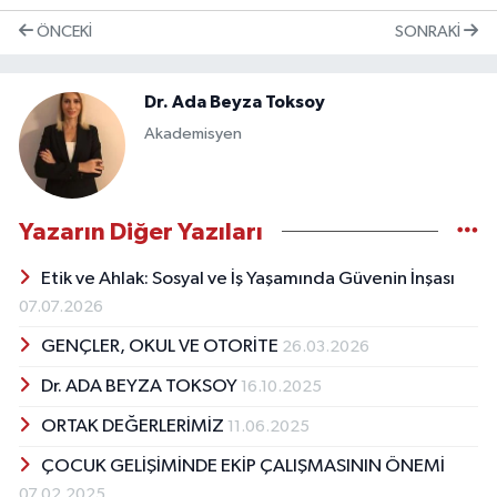
ÖNCEKI
SONRAKI
Dr. Ada Beyza Toksoy
Akademisyen
Yazarın Diğer Yazıları
Etik ve Ahlak: Sosyal ve İş Yaşamında Güvenin İnşası
07.07.2026
GENÇLER, OKUL VE OTORİTE
26.03.2026
Dr. ADA BEYZA TOKSOY
16.10.2025
ORTAK DEĞERLERİMİZ
11.06.2025
ÇOCUK GELİŞİMİNDE EKİP ÇALIŞMASININ ÖNEMİ
07.02.2025