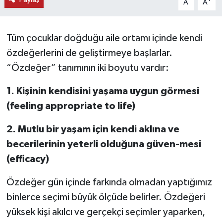
A
A
KEMERBURGAZ
Tüm çocuklar doğduğu aile ortamı içinde kendi
KÜLTÜR - SANAT
özdeğerlerini de geliştirmeye başlarlar.
“Özdeğer” tanımının iki boyutu vardır:
MAGAZİN
1. Kişinin kendisini yaşama uygun görmesi
ÖZEL HABER
(feeling appropriate to life)
SAĞLIK
2. Mutlu bir yaşam için kendi aklına ve
becerilerinin yeterli olduğuna güven-mesi
SPOR
(efficacy)
TEKNOLOJİ
Özdeğer gün içinde farkında olmadan yaptığımız
TİCARET
binlerce seçimi büyük ölçüde belirler. Özdeğeri
yüksek kişi akılcı ve gerçekçi seçimler yaparken,
YAŞAM