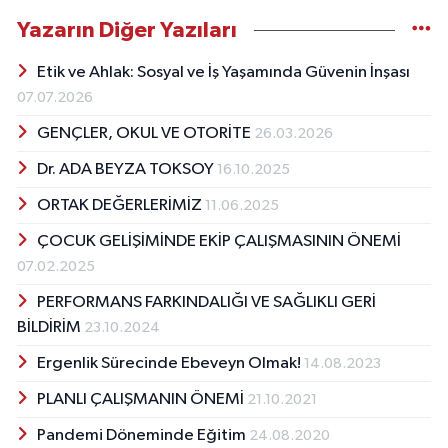
Yazarın Diğer Yazıları
Etik ve Ahlak: Sosyal ve İş Yaşamında Güvenin İnşası
07.07.2026
GENÇLER, OKUL VE OTORİTE
26.03.2026
Dr. ADA BEYZA TOKSOY
16.10.2025
ORTAK DEĞERLERİMİZ
11.06.2025
ÇOCUK GELİŞİMİNDE EKİP ÇALIŞMASININ ÖNEMİ
07.02.2025
PERFORMANS FARKINDALIĞI VE SAĞLIKLI GERİ
BİLDİRİM
23.10.2024
Ergenlik Sürecinde Ebeveyn Olmak!
14.08.2023
PLANLI ÇALIŞMANIN ÖNEMİ
21.10.2021
Pandemi Döneminde Eğitim
24.08.2020