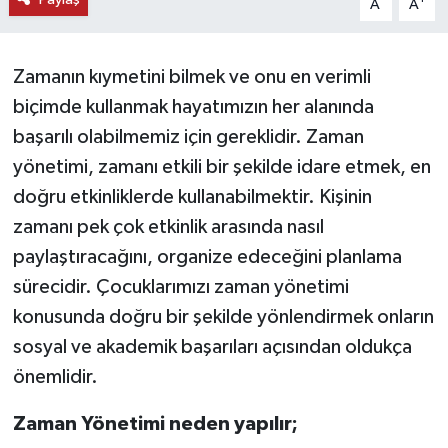
A
A
KEMERBURGAZ
Zamanın kıymetini bilmek ve onu en verimli
KÜLTÜR - SANAT
biçimde kullanmak hayatımızın her alanında
başarılı olabilmemiz için gereklidir. Zaman
MAGAZİN
yönetimi, zamanı etkili bir şekilde idare etmek, en
ÖZEL HABER
doğru etkinliklerde kullanabilmektir. Kişinin
zamanı pek çok etkinlik arasında nasıl
SAĞLIK
paylaştıracağını, organize edeceğini planlama
sürecidir. Çocuklarımızı zaman yönetimi
SPOR
konusunda doğru bir şekilde yönlendirmek onların
TEKNOLOJİ
sosyal ve akademik başarıları açısından oldukça
önemlidir.
TİCARET
Zaman Yönetimi neden yapılır;
YAŞAM