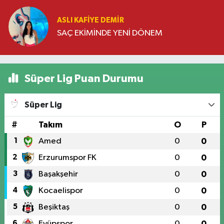
ASLI KAFIYE DEMIR
SAÇ EKİMİNDE YENİ DÖNEM
Süper Lig Puan Durumu
Süper Lig
#
Takım
O
P
1
Amed
0
0
2
Erzurumspor FK
0
0
3
Başakşehir
0
0
4
Kocaelispor
0
0
5
Beşiktaş
0
0
6
Eyüpspor
0
0