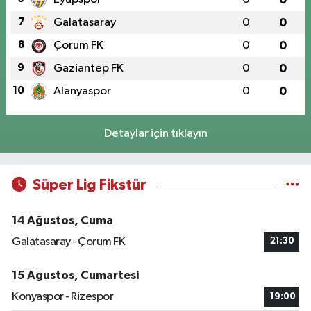
7
Galatasaray
0
0
8
Çorum FK
0
0
9
Gaziantep FK
0
0
10
Alanyaspor
0
0
Detaylar için tıklayın
Süper Lig Fikstür
14 Ağustos, Cuma
Galatasaray - Çorum FK
21:30
15 Ağustos, Cumartesi
Konyaspor - Rizespor
19:00