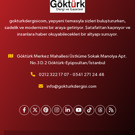
gokturkdergisicom, yepyeni temasıyla sizleri buluştururken,
sadelik ve modernizmi bir araya getiriyor. Şatafattan kaçınıyor ve
insanlara haber okuyabilecekleri bir altyapı sunuyor.
Göktürk Merkez Mahallesi Üstküme Sokak Manolya Apt.
No.3 D.2 Göktürk-Eyüpsultan/İstanbul
0212 322 17 07 - 0541 271 24 48
info@gokturkdergisi.com