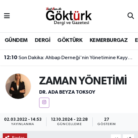
Anne Çocuk
Eyüpsultan Hava Durumu
BİLİM
Eyüpsultan Trafik Yoğunluk Haritası
GÜNDEM
DERGİ
GÖKTÜRK
KEMERBURGAZ
DERGİ
Süper Lig Puan Durumu ve Fikstür
12:10
Son Dakika: Ahbap Derneği'nin Yönetimine Kayyum Atandı
DÜNYA
Tüm Manşetler
ZAMAN YÖNETİMİ
EĞİTİM
Son Dakika Haberleri
DR. ADA BEYZA TOKSOY
EKONOMİ
Haber Arşivi
GÖKTÜRK
02.03.2022 - 14:53
12.10.2024 - 22:28
27
YAYINLANMA
GÜNCELLEME
GÖSTERIM
GÜNDEM
Paylaş
-
+