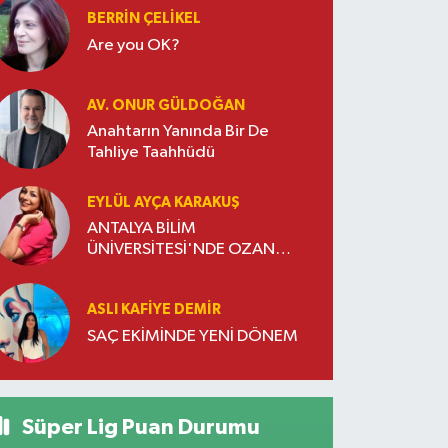
BERRIN ÇELIKEL
Are you OK?
AV. ONUR GÜLDOĞAN
Anahtarın Yanında Bir De
Tahliye Taahhüdü
EYLÜL AYÇA KARAKUŞ
ANTALYA BİLİM
ÜNİVERSİTESİ'NDE OZAN
DOĞULU RÜZGARI ESTİ
ASLI KAFIYE DEMIR
SAÇ EKİMİNDE YENİ DÖNEM
Süper Lig Puan Durumu