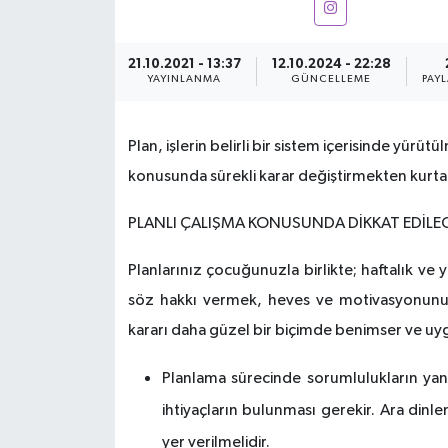
KEMERBURGAZ
21.10.2021 - 13:37
12.10.2024 - 22:28
YAYINLANMA
GÜNCELLEME
PAY
KÜLTÜR - SANAT
MAGAZİN
Plan, işlerin belirli bir sistem içerisinde yürüt
konusunda sürekli karar değiştirmekten kurtar
ÖZEL HABER
PLANLI ÇALIŞMA KONUSUNDA DİKKAT EDİLE
SAĞLIK
Planlarınız çocuğunuzla birlikte; haftalık ve 
SPOR
söz hakkı vermek, heves ve motivasyonunu a
kararı daha güzel bir biçimde benimser ve uyg
TEKNOLOJİ
Planlama sürecinde sorumlulukların ya
TİCARET
ihtiyaçların bulunması gerekir. Ara dinle
YAŞAM
yer verilmelidir.