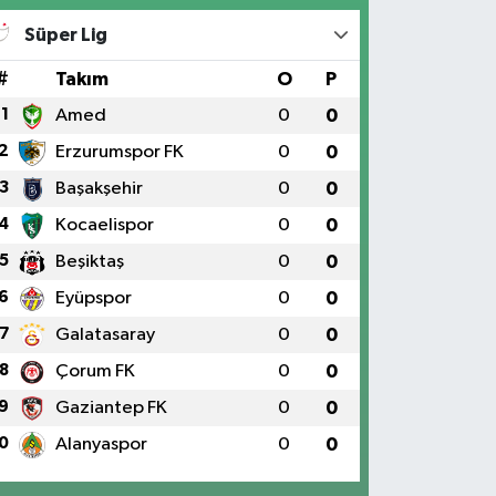
Süper Lig
#
Takım
O
P
1
Amed
0
0
2
Erzurumspor FK
0
0
3
Başakşehir
0
0
4
Kocaelispor
0
0
5
Beşiktaş
0
0
6
Eyüpspor
0
0
7
Galatasaray
0
0
8
Çorum FK
0
0
9
Gaziantep FK
0
0
0
Alanyaspor
0
0