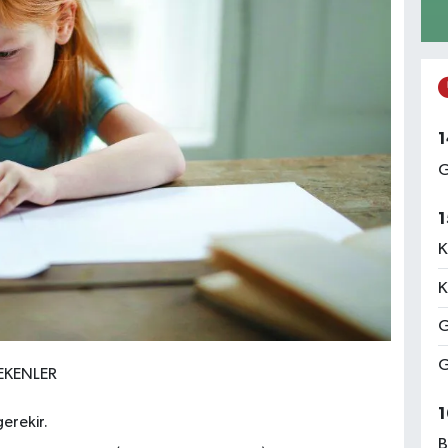
1
G
1
K
K
G
G
EKENLER
1
gerekir.
B