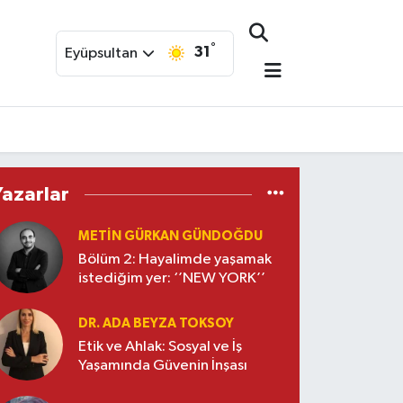
°
31
Eyüpsultan
Yazarlar
METIN GÜRKAN GÜNDOĞDU
Bölüm 2: Hayalimde yaşamak
istediğim yer: ‘’NEW YORK’’
DR. ADA BEYZA TOKSOY
Etik ve Ahlak: Sosyal ve İş
Yaşamında Güvenin İnşası