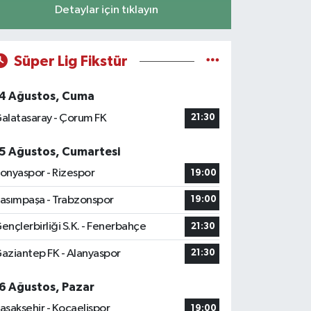
Detaylar için tıklayın
Süper Lig Fikstür
4 Ağustos, Cuma
alatasaray - Çorum FK
21:30
5 Ağustos, Cumartesi
onyaspor - Rizespor
19:00
asımpaşa - Trabzonspor
19:00
ençlerbirliği S.K. - Fenerbahçe
21:30
aziantep FK - Alanyaspor
21:30
6 Ağustos, Pazar
aşakşehir - Kocaelispor
19:00