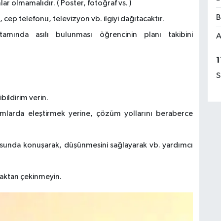
r olmamalıdır. ( Poster, fotoğraf vs. )
B
 cep telefonu, televizyon vb. ilgiyi dağıtacaktır.
amında asılı bulunması öğrencinin planı takibini
A
1
S
ildirim verin.
umlarda eleştirmek yerine, çözüm yollarını beraberce
unda konuşarak, düşünmesini sağlayarak vb. yardımcı
aktan çekinmeyin.