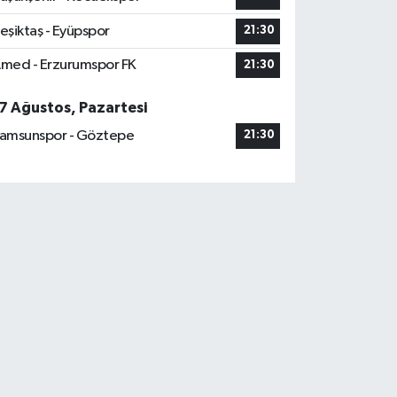
eşiktaş - Eyüpspor
21:30
med - Erzurumspor FK
21:30
7 Ağustos, Pazartesi
amsunspor - Göztepe
21:30