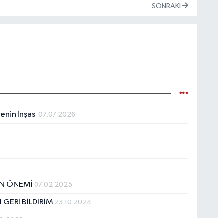
SONRAKI
enin İnşası
07.07.2026
IN ÖNEMİ
07.02.2025
 GERİ BİLDİRİM
23.10.2024