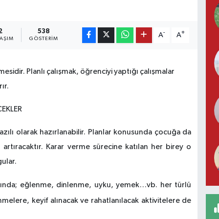
2
538
-
+
A
A
LAŞIM
GÖSTERIM
ülmesidir. Planlı çalışmak, öğrenciyi yaptığı çalışmalar
ır.
CEKLER
yazılı olarak hazırlanabilir. Planlar konusunda çocuğa da
rtıracaktır. Karar verme sürecine katılan her birey o
ular.
nında; eğlenme, dinlenme, uyku, yemek…vb. her türlü
nmelere, keyif alınacak ve rahatlanılacak aktivitelere de