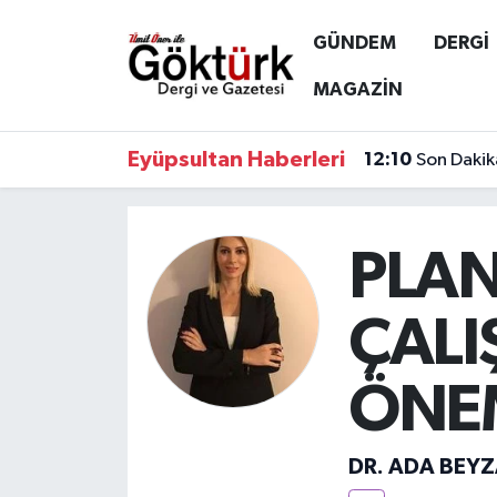
GÜNDEM
DERGİ
Anne Çocuk
Eyüpsultan Hava Durumu
MAGAZİN
BİLİM
Eyüpsultan Trafik Yoğunluk Haritası
Eyüpsultan Haberleri
12:10
Son Dakik
DERGİ
Süper Lig Puan Durumu ve Fikstür
DÜNYA
Tüm Manşetler
PLAN
EĞİTİM
Son Dakika Haberleri
ÇAL
EKONOMİ
Haber Arşivi
ÖNE
GÖKTÜRK
DR. ADA BEY
GÜNDEM