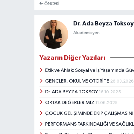
ÖNCEKI
Dr. Ada Beyza Toksoy
Akademisyen
Yazarın Diğer Yazıları
Etik ve Ahlak: Sosyal ve İş Yaşamında Güv
GENÇLER, OKUL VE OTORİTE
26.03.2026
Dr. ADA BEYZA TOKSOY
16.10.2025
ORTAK DEĞERLERİMİZ
11.06.2025
ÇOCUK GELİŞİMİNDE EKİP ÇALIŞMASIN
PERFORMANS FARKINDALIĞI VE SAĞLIKLI