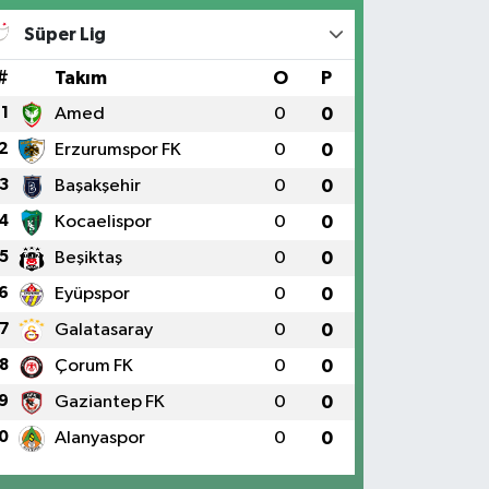
Süper Lig
#
Takım
O
P
1
Amed
0
0
2
Erzurumspor FK
0
0
3
Başakşehir
0
0
4
Kocaelispor
0
0
5
Beşiktaş
0
0
6
Eyüpspor
0
0
7
Galatasaray
0
0
8
Çorum FK
0
0
9
Gaziantep FK
0
0
0
Alanyaspor
0
0