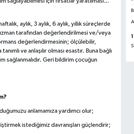
işim sağlayabilmesi için fırsatlar yaratılması…
B
A
alık, aylık, 3 aylık, 6 aylık, yıllık süreçlerde
 uzman tarafından değerlendirilmesi ve/veya
1
ormans değerlendirmesinin; ölçülebilir,
S
la tanımlı ve anlaşılır olması esastır. Buna bağlı
irim sağlanmalıdır. Geri bildirim çocuğun
im?
uğumuzu anlamamıza yardımcı olur;
tirmek istediğimiz davranışları güçlendirir;