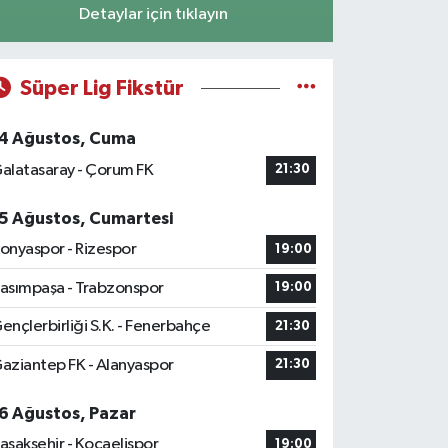
Detaylar için tıklayın
Süper Lig Fikstür
4 Ağustos, Cuma
alatasaray - Çorum FK
21:30
5 Ağustos, Cumartesi
onyaspor - Rizespor
19:00
asımpaşa - Trabzonspor
19:00
ençlerbirliği S.K. - Fenerbahçe
21:30
aziantep FK - Alanyaspor
21:30
6 Ağustos, Pazar
aşakşehir - Kocaelispor
19:00