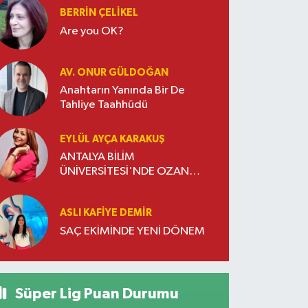
BERRIN ÇELIKEL
Are you OK?
AV. ONUR GÜLDOĞAN
Anahtarın Yanında Bir De
Tahliye Taahhüdü
EYLÜL AYÇA KARAKUŞ
ANTALYA BİLİM
ÜNİVERSİTESİ'NDE OZAN
DOĞULU RÜZGARI ESTİ
ASLI KAFIYE DEMIR
SAÇ EKİMİNDE YENİ DÖNEM
Süper Lig Puan Durumu