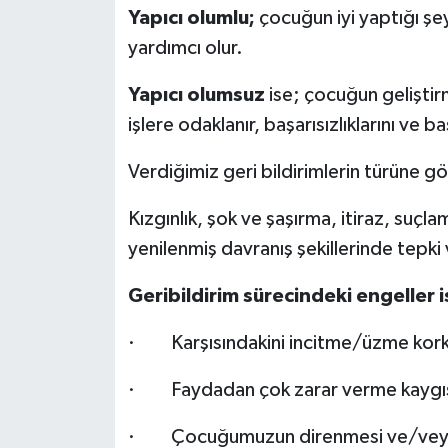
Yapıcı olumlu;
çocuğun iyi yaptığı şeyl
yardımcı olur.
Yapıcı olumsuz
ise; çocuğun gelişti
işlere odaklanır, başarısızlıklarını ve b
Verdiğimiz geri bildirimlerin türüne 
Kızgınlık, şok ve şaşırma, itiraz, su
yenilenmiş davranış şekillerinde tepki v
Geribildirim sürecindeki engeller i
· Karşısındakini incitme/üzme kor
· Faydadan çok zarar verme kaygı
· Çocuğumuzun direnmesi ve/veya