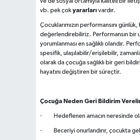
ve de sosyal ortamıyla kaliteli bir ilet
vb. pek çok
yararları
vardır.
Çocuklarımızın performansını günlük, haft
değerlendirebiliriz. Performansın bir
yorumlanması en sağlıklı olandır. Perf
spesifik, ulaşılabilir/erişilebilir, zaman
olarak da çocuğa sağlıklı bir geri bild
hayatını değiştiren bir süreçtir.
Çocuğa Neden Geri Bildirim Verel
· Hedeflenen amacın neresinde old
· Beceriyi onurlandırır, çocukta geliş