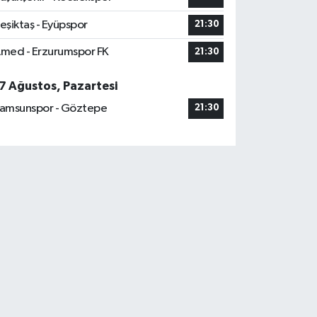
eşiktaş - Eyüpspor
21:30
med - Erzurumspor FK
21:30
7 Ağustos, Pazartesi
amsunspor - Göztepe
21:30