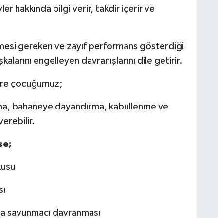
er hakkında bilgi verir, takdir içerir ve
rmesi gereken ve zayıf performans gösterdiği
aşkalarını engelleyen davranışlarını dile getirir.
göre çocuğumuz;
çlama, bahaneye dayandırma, kabullenme ve
erebilir.
se;
kusu
sı
 savunmacı davranması