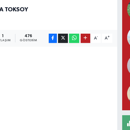
ZA TOKSOY
1
476
-
+
A
A
YLAŞIM
GÖSTERIM