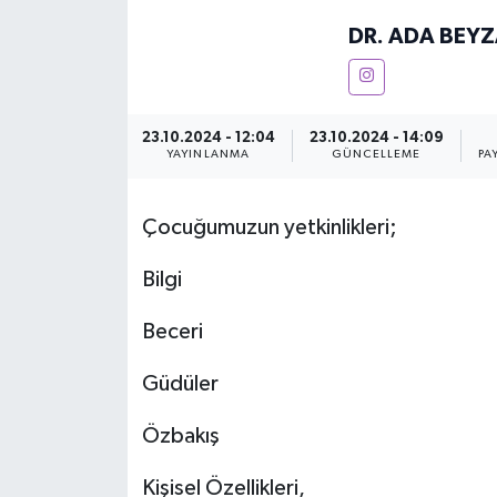
DR. ADA BEY
KEMERBURGAZ
KÜLTÜR - SANAT
23.10.2024 - 12:04
23.10.2024 - 14:09
MAGAZİN
YAYINLANMA
GÜNCELLEME
PA
ÖZEL HABER
Çocuğumuzun yetkinlikleri;
SAĞLIK
Bilgi
SPOR
Beceri
TEKNOLOJİ
Güdüler
Özbakış
TİCARET
Kişisel Özellikleri,
YAŞAM