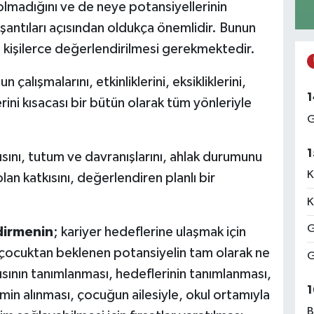
olmadığını ve de neye potansiyellerinin
antıları açısından oldukça önemlidir. Bunun
n kişilerce değerlendirilmesi gerekmektedir.
 çalışmalarını, etkinliklerini, eksikliklerini,
1
klerini kısacası bir bütün olarak tüm yönleriyle
G
1
ını, tutum ve davranışlarını, ahlak durumunu
K
lan katkısını, değerlendiren planlı bir
K
G
dirmenin
; kariyer hedeflerine ulaşmak için
e, çocuktan beklenen potansiyelin tam olarak ne
G
ının tanımlanması, hedeflerinin tanımlanması,
1
irimin alınması, çocuğun ailesiyle, okul ortamıyla
B