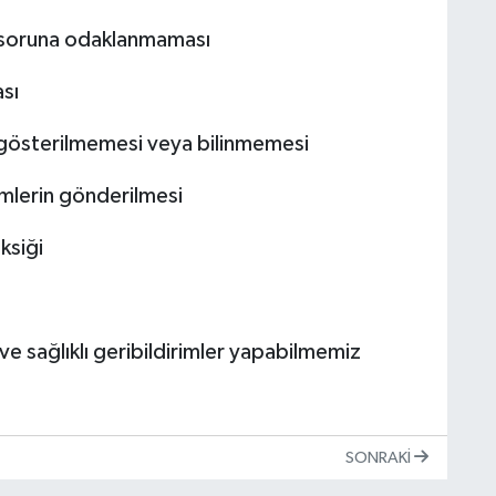
oruna odaklanmaması
sı
 gösterilmemesi veya bilinmemesi
imlerin gönderilmesi
ksiği
e sağlıklı geribildirimler yapabilmemiz
SONRAKI