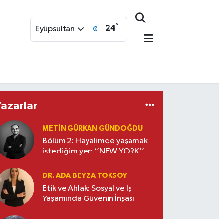
°
24
Eyüpsultan
Yazarlar
METIN GÜRKAN GÜNDOĞDU
Bölüm 2: Hayalimde yaşamak
istediğim yer: ‘’NEW YORK’’
DR. ADA BEYZA TOKSOY
Etik ve Ahlak: Sosyal ve İş
Yaşamında Güvenin İnşası