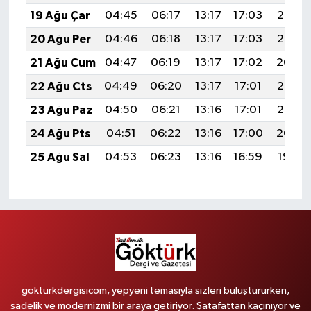
19 Ağu Çar
04:45
06:17
13:17
17:03
20:07
20 Ağu Per
04:46
06:18
13:17
17:03
20:06
21 Ağu Cum
04:47
06:19
13:17
17:02
20:04
22 Ağu Cts
04:49
06:20
13:17
17:01
20:03
23 Ağu Paz
04:50
06:21
13:16
17:01
20:02
24 Ağu Pts
04:51
06:22
13:16
17:00
20:00
25 Ağu Sal
04:53
06:23
13:16
16:59
19:59
gokturkdergisicom, yepyeni temasıyla sizleri buluştururken,
sadelik ve modernizmi bir araya getiriyor. Şatafattan kaçınıyor ve