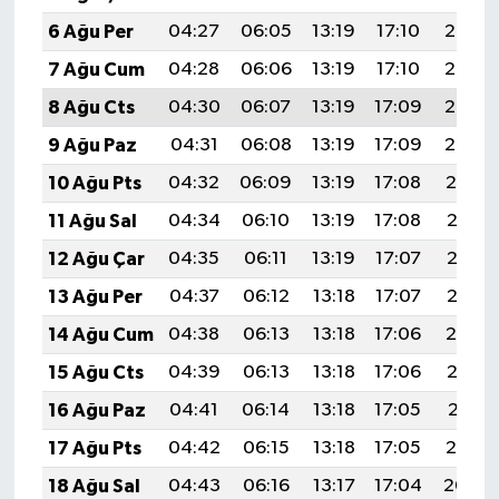
6 Ağu Per
04:27
06:05
13:19
17:10
20:24
7 Ağu Cum
04:28
06:06
13:19
17:10
20:23
8 Ağu Cts
04:30
06:07
13:19
17:09
20:22
9 Ağu Paz
04:31
06:08
13:19
17:09
20:20
10 Ağu Pts
04:32
06:09
13:19
17:08
20:19
11 Ağu Sal
04:34
06:10
13:19
17:08
20:18
12 Ağu Çar
04:35
06:11
13:19
17:07
20:17
13 Ağu Per
04:37
06:12
13:18
17:07
20:15
14 Ağu Cum
04:38
06:13
13:18
17:06
20:14
15 Ağu Cts
04:39
06:13
13:18
17:06
20:13
16 Ağu Paz
04:41
06:14
13:18
17:05
20:11
17 Ağu Pts
04:42
06:15
13:18
17:05
20:10
18 Ağu Sal
04:43
06:16
13:17
17:04
20:09