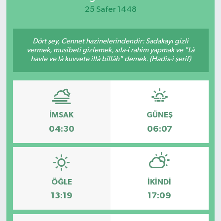
25 Safer 1448
KEMERBURGAZ
Dört şey, Cennet hazinelerindendir: Sadakayı gizli
KÜLTÜR - SANAT
vermek, musibeti gizlemek, sıla-i rahim yapmak ve "Lâ
havle ve lâ kuvvete illâ billâh" demek. (Hadis-i şerif)
MAGAZİN
ÖZEL HABER
İMSAK
GÜNEŞ
SAĞLIK
04:30
06:07
SPOR
TEKNOLOJİ
ÖĞLE
İKINDI
TİCARET
13:19
17:09
YAŞAM