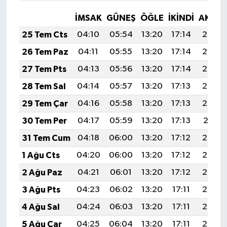
İMSAK
GÜNEŞ
ÖĞLE
İKINDI
AKŞA
25 Tem Cts
04:10
05:54
13:20
17:14
20:36
26 Tem Paz
04:11
05:55
13:20
17:14
20:35
27 Tem Pts
04:13
05:56
13:20
17:14
20:34
28 Tem Sal
04:14
05:57
13:20
17:13
20:33
29 Tem Çar
04:16
05:58
13:20
17:13
20:32
30 Tem Per
04:17
05:59
13:20
17:13
20:31
31 Tem Cum
04:18
06:00
13:20
17:12
20:30
1 Ağu Cts
04:20
06:00
13:20
17:12
20:29
2 Ağu Paz
04:21
06:01
13:20
17:12
20:28
3 Ağu Pts
04:23
06:02
13:20
17:11
20:27
4 Ağu Sal
04:24
06:03
13:20
17:11
20:26
5 Ağu Çar
04:25
06:04
13:20
17:11
20:25