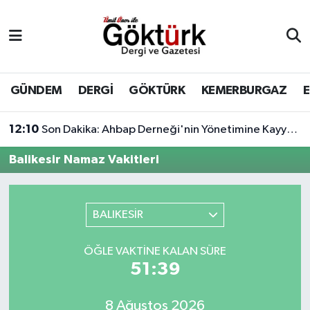
Anne Çocuk
Eyüpsultan Hava Durumu
BİLİM
Eyüpsultan Trafik Yoğunluk Haritası
GÜNDEM
DERGİ
GÖKTÜRK
KEMERBURGAZ
DERGİ
Süper Lig Puan Durumu ve Fikstür
12:10
Son Dakika: Ahbap Derneği'nin Yönetimine Kayyum Atandı
DÜNYA
Tüm Manşetler
Balikesir Namaz Vakitleri
EĞİTİM
Son Dakika Haberleri
BALIKESİR
EKONOMİ
Haber Arşivi
ÖĞLE VAKTINE KALAN SÜRE
GÖKTÜRK
51:39
GÜNDEM
8 Ağustos 2026