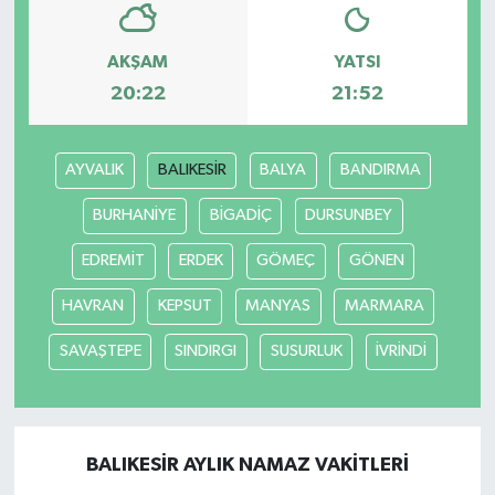
AKŞAM
YATSI
20:22
21:52
AYVALIK
BALIKESİR
BALYA
BANDIRMA
BURHANİYE
BİGADİÇ
DURSUNBEY
EDREMİT
ERDEK
GÖMEÇ
GÖNEN
HAVRAN
KEPSUT
MANYAS
MARMARA
SAVAŞTEPE
SINDIRGI
SUSURLUK
İVRİNDİ
BALIKESİR AYLIK NAMAZ VAKITLERI