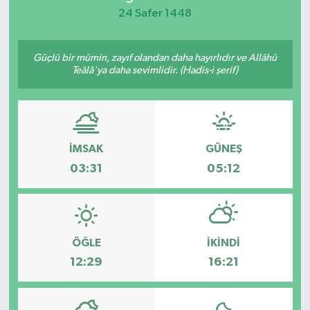
24 Safer 1448
KEMERBURGAZ
Güçlü bir mümin, zayıf olandan daha hayırlıdır ve Allâhü
KÜLTÜR - SANAT
Teâlâ'ya daha sevimlidir. (Hadis-i şerif)
MAGAZİN
ÖZEL HABER
İMSAK
GÜNEŞ
SAĞLIK
03:31
05:12
SPOR
TEKNOLOJİ
ÖĞLE
İKINDI
12:29
16:21
TİCARET
YAŞAM