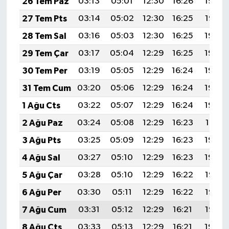
26 Tem Paz
03:13
05:01
12:30
16:26
19:48
27 Tem Pts
03:14
05:02
12:30
16:25
19:47
28 Tem Sal
03:16
05:03
12:30
16:25
19:46
29 Tem Çar
03:17
05:04
12:29
16:25
19:45
30 Tem Per
03:19
05:05
12:29
16:24
19:44
31 Tem Cum
03:20
05:06
12:29
16:24
19:43
1 Ağu Cts
03:22
05:07
12:29
16:24
19:42
2 Ağu Paz
03:24
05:08
12:29
16:23
19:41
3 Ağu Pts
03:25
05:09
12:29
16:23
19:40
4 Ağu Sal
03:27
05:10
12:29
16:23
19:39
5 Ağu Çar
03:28
05:10
12:29
16:22
19:38
6 Ağu Per
03:30
05:11
12:29
16:22
19:36
7 Ağu Cum
03:31
05:12
12:29
16:21
19:35
8 Ağu Cts
03:33
05:13
12:29
16:21
19:34