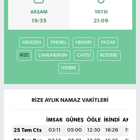
AKŞAM
YATSI
19:35
21:09
ARDEŞEN
FINDIKLI
HEMŞİN
PAZAR
RİZE
ÇAMLIHEMŞİN
ÇAYELİ
İKİZDERE
İYİDERE
RİZE AYLIK NAMAZ VAKITLERI
İMSAK
GÜNEŞ
ÖĞLE
İKINDI
AKŞA
25 Tem Cts
03:11
05:00
12:30
16:26
19:49