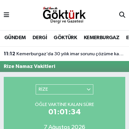
Anne Çocuk
Eyüpsultan Hava Durumu
BİLİM
Eyüpsultan Trafik Yoğunluk Haritası
GÜNDEM
DERGİ
GÖKTÜRK
KEMERBURGAZ
DERGİ
Süper Lig Puan Durumu ve Fikstür
11:12
Kemerburgaz’da 30 yılık imar sorunu çözüme kavuşuyor
DÜNYA
Tüm Manşetler
Rize Namaz Vakitleri
EĞİTİM
Son Dakika Haberleri
RİZE
EKONOMİ
Haber Arşivi
ÖĞLE VAKTINE KALAN SÜRE
GÖKTÜRK
01:01:34
GÜNDEM
7 Ağustos 2026