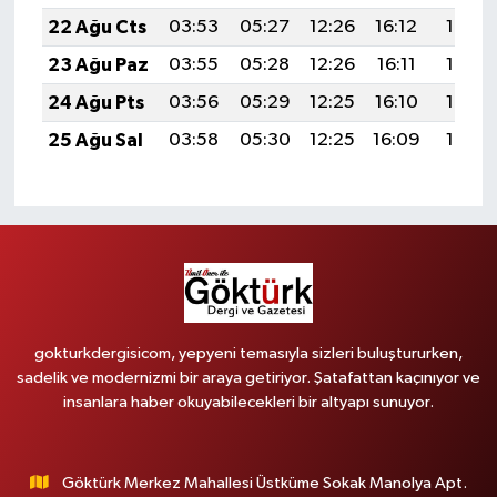
22 Ağu Cts
03:53
05:27
12:26
16:12
19:15
23 Ağu Paz
03:55
05:28
12:26
16:11
19:13
24 Ağu Pts
03:56
05:29
12:25
16:10
19:12
25 Ağu Sal
03:58
05:30
12:25
16:09
19:10
gokturkdergisicom, yepyeni temasıyla sizleri buluştururken,
sadelik ve modernizmi bir araya getiriyor. Şatafattan kaçınıyor ve
insanlara haber okuyabilecekleri bir altyapı sunuyor.
Göktürk Merkez Mahallesi Üstküme Sokak Manolya Apt.