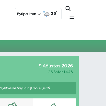
°
25
Eyüpsultan
9 Ağustos 2026
26 Safer 1448
ylık ihsân buyurur. (Hadis-i şerif)