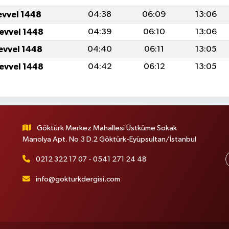
evvel 1448
04:38
06:09
13:06
levvel 1448
04:39
06:10
13:06
levvel 1448
04:40
06:11
13:05
levvel 1448
04:42
06:12
13:05
Göktürk Merkez Mahallesi Üstküme Sokak
Manolya Apt. No.3 D.2 Göktürk-Eyüpsultan/İstanbul
0212 322 17 07 - 0541 271 24 48
info@gokturkdergisi.com