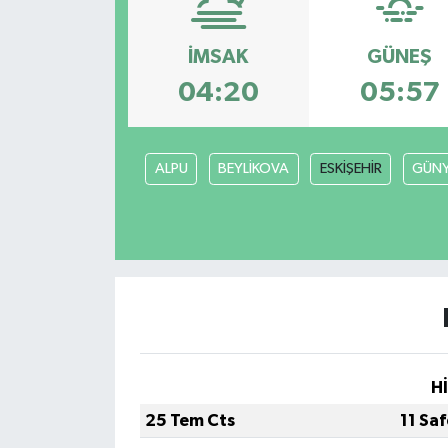
KEMERBURGAZ
İMSAK
GÜNEŞ
KÜLTÜR - SANAT
04:20
05:57
MAGAZİN
ALPU
BEYLİKOVA
ESKİŞEHİR
GÜN
ÖZEL HABER
SAĞLIK
SPOR
TEKNOLOJİ
H
TİCARET
25 Tem Cts
11 Sa
YAŞAM