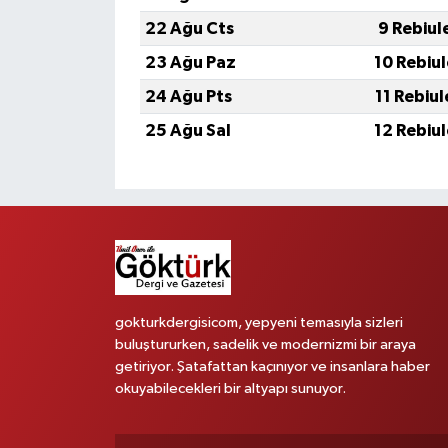
22 Ağu Cts
9 Rebiul
23 Ağu Paz
10 Rebiu
24 Ağu Pts
11 Rebiu
25 Ağu Sal
12 Rebiu
gokturkdergisicom, yepyeni temasıyla sizleri
buluştururken, sadelik ve modernizmi bir araya
getiriyor. Şatafattan kaçınıyor ve insanlara haber
okuyabilecekleri bir altyapı sunuyor.