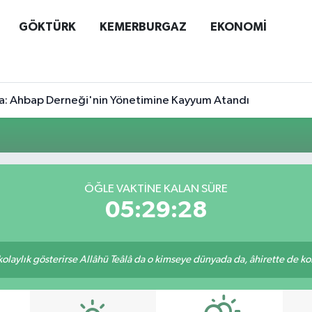
GÖKTÜRK
KEMERBURGAZ
EKONOMİ
a: Ahbap Derneği'nin Yönetimine Kayyum Atandı
ÖĞLE VAKTINE KALAN SÜRE
05:29:28
 kolaylık gösterirse Allâhü Teâlâ da o kimseye dünyada da, âhirette de kola