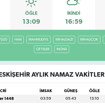
ÖĞLE
İKINDI
13:09
16:59
YÜZÜ
HAN
MAHMUDİYE
MİHALGAZİ
MİHALIÇÇIK
ÇİFTELER
İNÖNÜ
ESKİŞEHİR AYLIK NAMAZ VAKITLER
İCRİ
İMSAK
GÜNEŞ
ÖĞLE
fer 1448
03:59
05:43
13:10