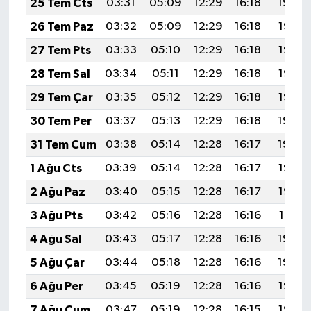
25 Tem Cts
03:31
05:09
12:29
16:18
19:39
26 Tem Paz
03:32
05:09
12:29
16:18
19:38
27 Tem Pts
03:33
05:10
12:29
16:18
19:37
28 Tem Sal
03:34
05:11
12:29
16:18
19:36
29 Tem Çar
03:35
05:12
12:29
16:18
19:35
30 Tem Per
03:37
05:13
12:29
16:18
19:34
31 Tem Cum
03:38
05:14
12:28
16:17
19:34
1 Ağu Cts
03:39
05:14
12:28
16:17
19:33
2 Ağu Paz
03:40
05:15
12:28
16:17
19:32
3 Ağu Pts
03:42
05:16
12:28
16:16
19:31
4 Ağu Sal
03:43
05:17
12:28
16:16
19:30
5 Ağu Çar
03:44
05:18
12:28
16:16
19:29
6 Ağu Per
03:45
05:19
12:28
16:16
19:28
7 Ağu Cum
03:47
05:19
12:28
16:15
19:27