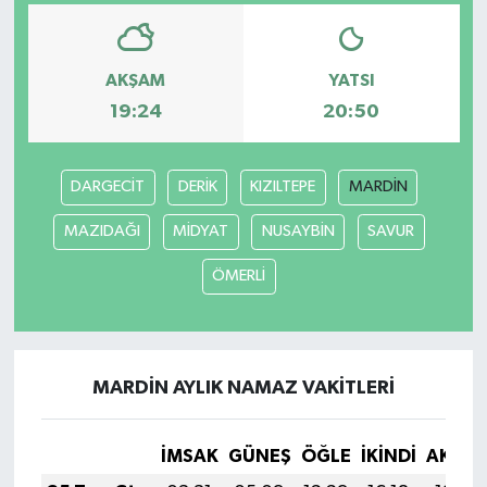
AKŞAM
YATSI
19:24
20:50
DARGECİT
DERİK
KIZILTEPE
MARDİN
MAZIDAĞI
MİDYAT
NUSAYBİN
SAVUR
ÖMERLİ
MARDİN AYLIK NAMAZ VAKITLERI
İMSAK
GÜNEŞ
ÖĞLE
İKINDI
AKŞA