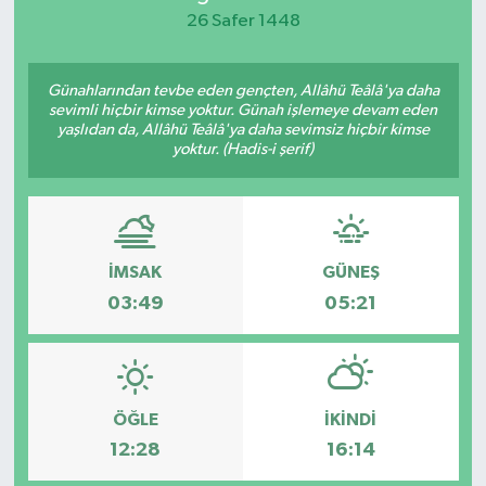
26 Safer 1448
KEMERBURGAZ
Günahlarından tevbe eden gençten, Allâhü Teâlâ'ya daha
KÜLTÜR - SANAT
sevimli hiçbir kimse yoktur. Günah işlemeye devam eden
yaşlıdan da, Allâhü Teâlâ'ya daha sevimsiz hiçbir kimse
MAGAZİN
yoktur. (Hadis-i şerif)
ÖZEL HABER
SAĞLIK
İMSAK
GÜNEŞ
03:49
05:21
SPOR
TEKNOLOJİ
ÖĞLE
İKINDI
TİCARET
12:28
16:14
YAŞAM