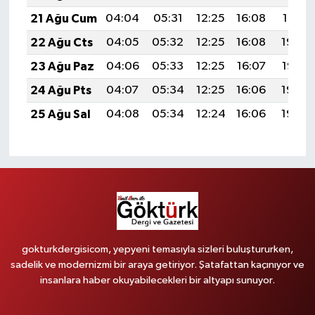
21 Ağu Cum
04:04
05:31
12:25
16:08
19:10
22 Ağu Cts
04:05
05:32
12:25
16:08
19:08
23 Ağu Paz
04:06
05:33
12:25
16:07
19:07
24 Ağu Pts
04:07
05:34
12:25
16:06
19:06
25 Ağu Sal
04:08
05:34
12:24
16:06
19:04
gokturkdergisicom, yepyeni temasıyla sizleri buluştururken,
sadelik ve modernizmi bir araya getiriyor. Şatafattan kaçınıyor ve
insanlara haber okuyabilecekleri bir altyapı sunuyor.