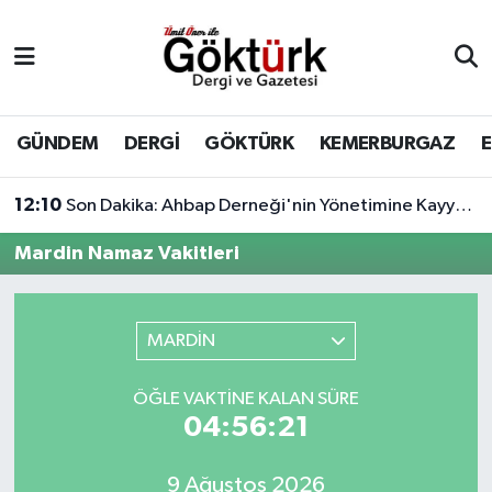
Anne Çocuk
Eyüpsultan Hava Durumu
BİLİM
Eyüpsultan Trafik Yoğunluk Haritası
GÜNDEM
DERGİ
GÖKTÜRK
KEMERBURGAZ
DERGİ
Süper Lig Puan Durumu ve Fikstür
12:10
Son Dakika: Ahbap Derneği'nin Yönetimine Kayyum Atandı
DÜNYA
Tüm Manşetler
Mardin Namaz Vakitleri
EĞİTİM
Son Dakika Haberleri
MARDİN
EKONOMİ
Haber Arşivi
ÖĞLE VAKTINE KALAN SÜRE
GÖKTÜRK
04:56:21
GÜNDEM
9 Ağustos 2026