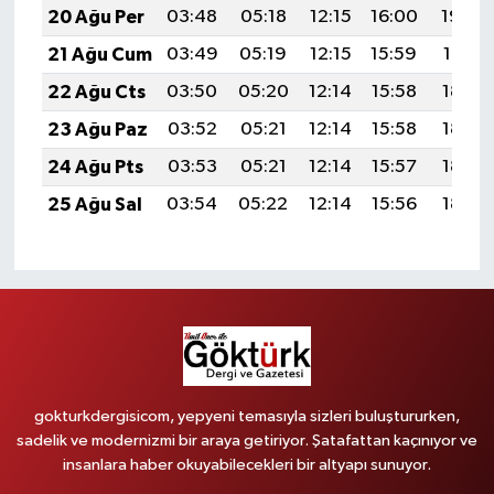
20 Ağu Per
03:48
05:18
12:15
16:00
19:02
21 Ağu Cum
03:49
05:19
12:15
15:59
19:01
22 Ağu Cts
03:50
05:20
12:14
15:58
18:59
23 Ağu Paz
03:52
05:21
12:14
15:58
18:58
24 Ağu Pts
03:53
05:21
12:14
15:57
18:57
25 Ağu Sal
03:54
05:22
12:14
15:56
18:55
gokturkdergisicom, yepyeni temasıyla sizleri buluştururken,
sadelik ve modernizmi bir araya getiriyor. Şatafattan kaçınıyor ve
insanlara haber okuyabilecekleri bir altyapı sunuyor.