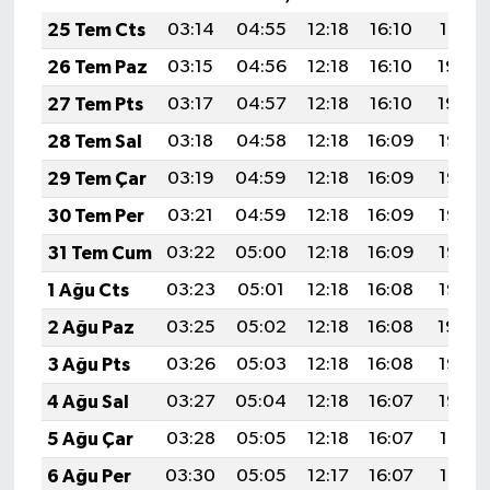
25 Tem Cts
03:14
04:55
12:18
16:10
19:31
26 Tem Paz
03:15
04:56
12:18
16:10
19:30
27 Tem Pts
03:17
04:57
12:18
16:10
19:29
28 Tem Sal
03:18
04:58
12:18
16:09
19:28
29 Tem Çar
03:19
04:59
12:18
16:09
19:27
30 Tem Per
03:21
04:59
12:18
16:09
19:27
31 Tem Cum
03:22
05:00
12:18
16:09
19:26
1 Ağu Cts
03:23
05:01
12:18
16:08
19:25
2 Ağu Paz
03:25
05:02
12:18
16:08
19:24
3 Ağu Pts
03:26
05:03
12:18
16:08
19:23
4 Ağu Sal
03:27
05:04
12:18
16:07
19:22
5 Ağu Çar
03:28
05:05
12:18
16:07
19:21
6 Ağu Per
03:30
05:05
12:17
16:07
19:19