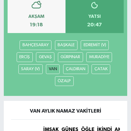
AKŞAM
YATSI
19:18
20:47
BAHÇESARAY
BAŞKALE
EDREMİT (V)
ERCİŞ
GEVAŞ
GÜRPINAR
MURADİYE
SARAY (V)
VAN
ÇALDIRAN
ÇATAK
ÖZALP
VAN AYLIK NAMAZ VAKITLERI
İMSAK
GÜNEŞ
ÖĞLE
İKINDI
AKŞA