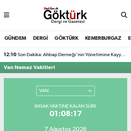
Anne Çocuk
Eyüpsultan Hava Durumu
BİLİM
Eyüpsultan Trafik Yoğunluk Haritası
GÜNDEM
DERGİ
GÖKTÜRK
KEMERBURGAZ
DERGİ
Süper Lig Puan Durumu ve Fikstür
12:10
Son Dakika: Ahbap Derneği'nin Yönetimine Kayyum Atandı
DÜNYA
Tüm Manşetler
Van Namaz Vakitleri
EĞİTİM
Son Dakika Haberleri
VAN
EKONOMİ
Haber Arşivi
İMSAK VAKTINE KALAN SÜRE
GÖKTÜRK
01:08:17
GÜNDEM
7 Ağustos 2026