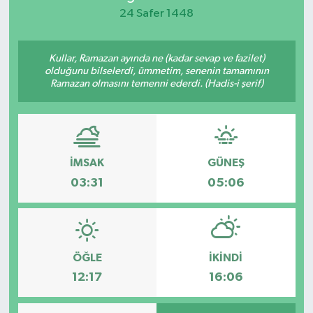
24 Safer 1448
KEMERBURGAZ
Kullar, Ramazan ayında ne (kadar sevap ve fazilet)
KÜLTÜR - SANAT
olduğunu bilselerdi, ümmetim, senenin tamamının
Ramazan olmasını temenni ederdi. (Hadis-i şerif)
MAGAZİN
ÖZEL HABER
İMSAK
GÜNEŞ
SAĞLIK
03:31
05:06
SPOR
TEKNOLOJİ
ÖĞLE
İKINDI
TİCARET
12:17
16:06
YAŞAM