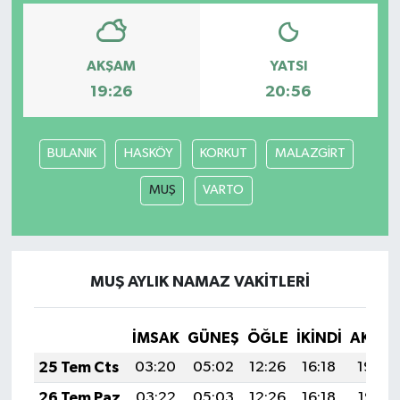
AKŞAM
YATSI
19:26
20:56
BULANIK
HASKÖY
KORKUT
MALAZGİRT
MUŞ
VARTO
MUŞ AYLIK NAMAZ VAKITLERI
İMSAK
GÜNEŞ
ÖĞLE
İKINDI
AKŞA
25 Tem Cts
03:20
05:02
12:26
16:18
19:39
26 Tem Paz
03:22
05:03
12:26
16:18
19:38