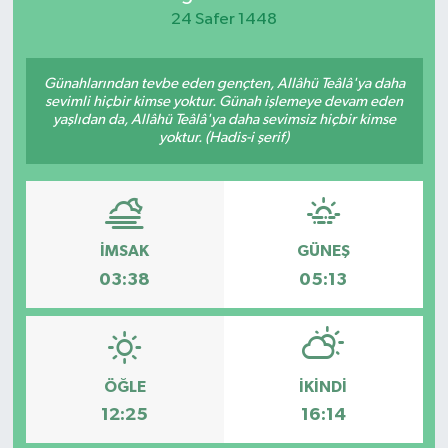
24 Safer 1448
KEMERBURGAZ
Günahlarından tevbe eden gençten, Allâhü Teâlâ'ya daha
KÜLTÜR - SANAT
sevimli hiçbir kimse yoktur. Günah işlemeye devam eden
yaşlıdan da, Allâhü Teâlâ'ya daha sevimsiz hiçbir kimse
MAGAZİN
yoktur. (Hadis-i şerif)
ÖZEL HABER
SAĞLIK
İMSAK
GÜNEŞ
03:38
05:13
SPOR
TEKNOLOJİ
ÖĞLE
İKINDI
TİCARET
12:25
16:14
YAŞAM