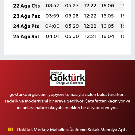
22 Ağu Cts
03:57
05:27
12:22
16:06
19:07
23 Ağu Paz
03:59
05:28
12:22
16:05
19:06
24 Ağu Pts
04:00
05:29
12:22
16:05
19:04
25 Ağu Sal
04:01
05:30
12:21
16:04
19:03
gokturkdergisicom, yepyeni temasıyla sizleri buluştururken,
sadelik ve modernizmi bir araya getiriyor. Şatafattan kaçınıyor ve
insanlara haber okuyabilecekleri bir altyapı sunuyor.
Göktürk Merkez Mahallesi Üstküme Sokak Manolya Apt.