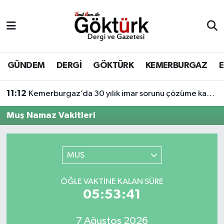
Anne Çocuk
Eyüpsultan Hava Durumu
BİLİM
Eyüpsultan Trafik Yoğunluk Haritası
GÜNDEM
DERGİ
GÖKTÜRK
KEMERBURGAZ
DERGİ
Süper Lig Puan Durumu ve Fikstür
11:12
Kemerburgaz’da 30 yılık imar sorunu çözüme kavuşuyor
DÜNYA
Tüm Manşetler
Muş Namaz Vakitleri
EĞİTİM
Son Dakika Haberleri
MUŞ
EKONOMİ
Haber Arşivi
ÖĞLE VAKTINE KALAN SÜRE
GÖKTÜRK
05:53:41
GÜNDEM
7 Ağustos 2026