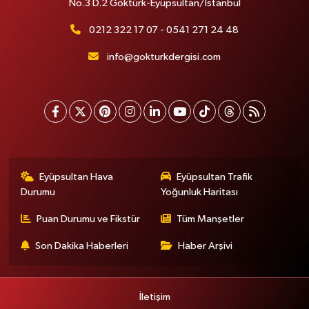
No.3 D.2 Göktürk-Eyüpsultan/İstanbul
0212 322 17 07 - 0541 271 24 48
info@gokturkdergisi.com
Eyüpsultan Hava
Eyüpsultan Trafik
Durumu
Yoğunluk Haritası
Puan Durumu ve Fikstür
Tüm Manşetler
Son Dakika Haberleri
Haber Arşivi
İletişim