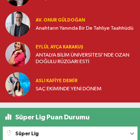
AV. ONUR GÜLDOĞAN
Anahtarın Yanında Bir De Tahliye Taahhüdü
EYLÜL AYÇA KARAKUŞ
ANTALYA BİLİM ÜNİVERSİTESİ'NDE OZAN
DOĞULU RÜZGARI ESTİ
ASLI KAFIYE DEMIR
SAÇ EKİMİNDE YENİ DÖNEM
Süper Lig Puan Durumu
Süper Lig