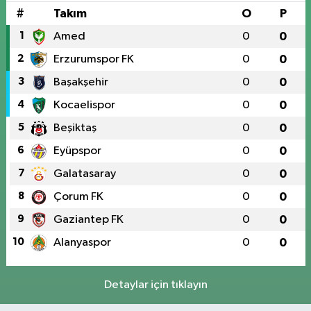
#
Takım
O
P
1
Amed
0
0
2
Erzurumspor FK
0
0
3
Başakşehir
0
0
4
Kocaelispor
0
0
5
Beşiktaş
0
0
6
Eyüpspor
0
0
7
Galatasaray
0
0
8
Çorum FK
0
0
9
Gaziantep FK
0
0
10
Alanyaspor
0
0
Detaylar için tıklayın