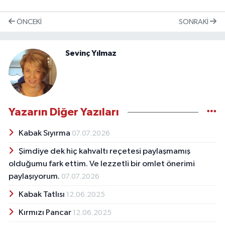
ÖNCEKI
SONRAKI
Sevinç Yılmaz
Yazarın Diğer Yazıları
Kabak Sıyırma
07.07.2026
Şimdiye dek hiç kahvaltı reçetesi paylaşmamış
olduğumu fark ettim. Ve lezzetli bir omlet önerimi
paylaşıyorum.
07.07.2026
Kabak Tatlısı
12.06.2025
Kırmızı Pancar
12.06.2025