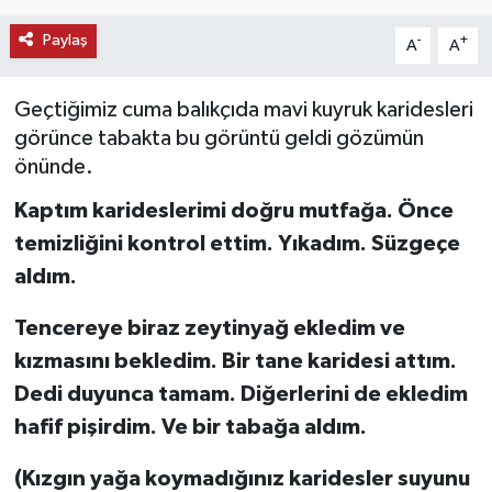
KEMERBURGAZ
Paylaş
-
+
A
A
KÜLTÜR - SANAT
Geçtiğimiz cuma balıkçıda mavi kuyruk karidesleri
görünce tabakta bu görüntü geldi gözümün
MAGAZİN
önünde.
ÖZEL HABER
Kaptım karideslerimi doğru mutfağa. Önce
temizliğini kontrol ettim. Yıkadım. Süzgeçe
SAĞLIK
aldım.
SPOR
Tencereye biraz zeytinyağ ekledim ve
kızmasını bekledim. Bir tane karidesi attım.
TEKNOLOJİ
Dedi duyunca tamam. Diğerlerini de ekledim
hafif pişirdim. Ve bir tabağa aldım.
TİCARET
(Kızgın yağa koymadığınız karidesler suyunu
YAŞAM