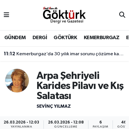
Anne Çocuk
Eyüpsultan Hava Durumu
BİLİM
Eyüpsultan Trafik Yoğunluk Haritası
GÜNDEM
DERGİ
GÖKTÜRK
KEMERBURGAZ
DERGİ
Süper Lig Puan Durumu ve Fikstür
11:12
Kemerburgaz’da 30 yılık imar sorunu çözüme kavuşuyor
DÜNYA
Tüm Manşetler
Arpa Şehriyeli
EĞİTİM
Son Dakika Haberleri
Karides Pilavı ve Kış
Salatası
EKONOMİ
Haber Arşivi
SEVINÇ YILMAZ
GÖKTÜRK
26.03.2026 - 12:03
26.03.2026 - 12:08
6
467
GÜNDEM
YAYINLANMA
GÜNCELLEME
PAYLAŞIM
GÖSTE