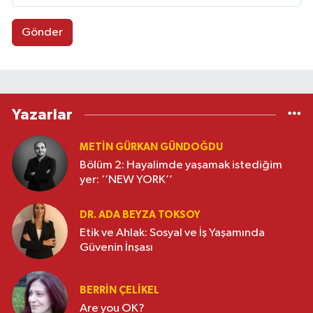
Gönder
Yazarlar
METIN GÜRKAN GÜNDOĞDU
Bölüm 2: Hayalimde yaşamak istediğim
yer: ‘’NEW YORK’’
DR. ADA BEYZA TOKSOY
Etik ve Ahlak: Sosyal ve İş Yaşamında
Güvenin İnşası
BERRIN ÇELIKEL
Are you OK?