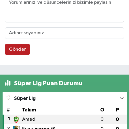
Gönder
Süper Lig Puan Durumu
Süper Lig
#
Takım
O
P
1
Amed
0
0
2
Erzurumspor FK
0
0