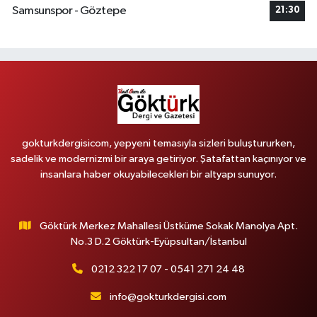
Samsunspor - Göztepe
21:30
gokturkdergisicom, yepyeni temasıyla sizleri buluştururken,
sadelik ve modernizmi bir araya getiriyor. Şatafattan kaçınıyor ve
insanlara haber okuyabilecekleri bir altyapı sunuyor.
Göktürk Merkez Mahallesi Üstküme Sokak Manolya Apt.
No.3 D.2 Göktürk-Eyüpsultan/İstanbul
0212 322 17 07 - 0541 271 24 48
info@gokturkdergisi.com