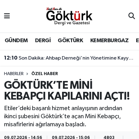
Anne Çocuk
Eyüpsultan Hava Durumu
BİLİM
Eyüpsultan Trafik Yoğunluk Haritası
GÜNDEM
DERGİ
GÖKTÜRK
KEMERBURGAZ
DERGİ
Süper Lig Puan Durumu ve Fikstür
12:10
Son Dakika: Ahbap Derneği'nin Yönetimine Kayyum Atandı
DÜNYA
Tüm Manşetler
HABERLER
ÖZEL HABER
GÖKTÜRK’TE MİNİ
EĞİTİM
Son Dakika Haberleri
KEBAPÇI KAPILARINI AÇTI!
EKONOMİ
Haber Arşivi
Etiler’deki başarılı hizmet anlayışının ardından
ikinci şubesini Göktürk’te açan Mini Kebapçı,
GÖKTÜRK
misafirlerini ağırlamaya başladı.
GÜNDEM
09.07.2026 - 14:56
09.07.2026 - 15:06
4803