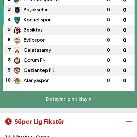
3
Başakşehir
0
0
4
Kocaelispor
0
0
5
Beşiktaş
0
0
6
Eyüpspor
0
0
7
Galatasaray
0
0
8
Çorum FK
0
0
9
Gaziantep FK
0
0
10
Alanyaspor
0
0
Detaylar için tıklayın
Süper Lig Fikstür