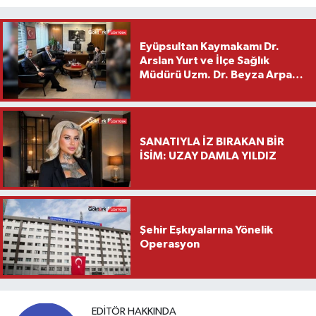
Eyüpsultan Kaymakamı Dr.
Arslan Yurt ve İlçe Sağlık
Müdürü Uzm. Dr. Beyza Arpacı
Saylar’dan Hayırlı Olsun
Ziyareti
SANATIYLA İZ BIRAKAN BİR
İSİM: UZAY DAMLA YILDIZ
Şehir Eşkıyalarına Yönelik
Operasyon
EDITÖR HAKKINDA