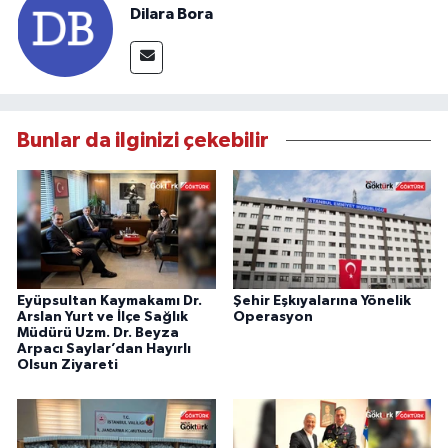
Dilara Bora
Bunlar da ilginizi çekebilir
Eyüpsultan Kaymakamı Dr.
Şehir Eşkıyalarına Yönelik
Arslan Yurt ve İlçe Sağlık
Operasyon
Müdürü Uzm. Dr. Beyza
Arpacı Saylar’dan Hayırlı
Olsun Ziyareti