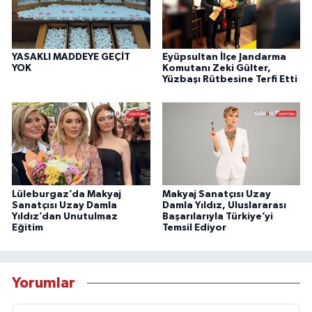
YASAKLI MADDEYE GEÇİT
Eyüpsultan İlçe Jandarma
YOK
Komutanı Zeki Gülter,
Yüzbaşı Rütbesine Terfi Etti
Lüleburgaz’da Makyaj
Makyaj Sanatçısı Uzay
Sanatçısı Uzay Damla
Damla Yıldız, Uluslararası
Yıldız’dan Unutulmaz
Başarılarıyla Türkiye’yi
Eğitim
Temsil Ediyor
Yorumlar