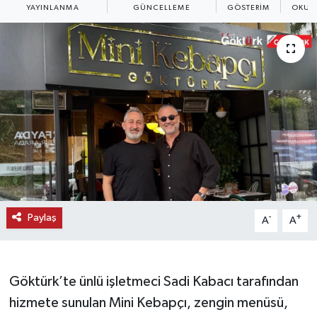
YAYINLANMA
GÜNCELLEME
GÖSTERIM
OKUN
KEMERBURGAZ
KÜLTÜR - SANAT
MAGAZİN
ÖZEL HABER
SAĞLIK
SPOR
Paylaş
-
+
A
A
TEKNOLOJİ
TİCARET
Göktürk’te ünlü işletmeci Sadi Kabacı tarafından
hizmete sunulan Mini Kebapçı, zengin menüsü,
YAŞAM