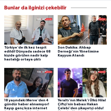
Bunlar da ilginizi çekebilir
Türkiye'de ilk kez tespit
Son Dakika: Ahbap
edildi! Dünyada sadece 68
Derneği'nin Yönetimine
kişide görülen nadir kalp
Kayyum Atandı
hastalığı ortaya çıktı
18 yaşındaki Merve'den 4
Yeraltı'nın Melek'i Ülkü Hilal
gündür haber alınamıyor!
Çiftçi’nin babası Hakan
Kayıp genç kıza internet
Çelebi'den şikayetçi oldu!