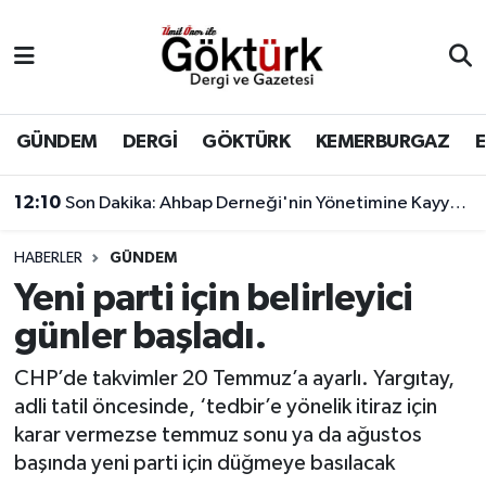
Anne Çocuk
Eyüpsultan Hava Durumu
BİLİM
Eyüpsultan Trafik Yoğunluk Haritası
GÜNDEM
DERGİ
GÖKTÜRK
KEMERBURGAZ
DERGİ
Süper Lig Puan Durumu ve Fikstür
12:10
Son Dakika: Ahbap Derneği'nin Yönetimine Kayyum Atandı
DÜNYA
Tüm Manşetler
HABERLER
GÜNDEM
Yeni parti için belirleyici
EĞİTİM
Son Dakika Haberleri
günler başladı.
EKONOMİ
Haber Arşivi
CHP’de takvimler 20 Temmuz’a ayarlı. Yargıtay,
adli tatil öncesinde, ‘tedbir’e yönelik itiraz için
GÖKTÜRK
karar vermezse temmuz sonu ya da ağustos
başında yeni parti için düğmeye basılacak
GÜNDEM