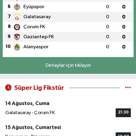
6
Eyüpspor
0
0
7
Galatasaray
0
0
8
Çorum FK
0
0
9
Gaziantep FK
0
0
10
Alanyaspor
0
0
Detaylar için tıklayın
Süper Lig Fikstür
14 Ağustos, Cuma
Galatasaray - Çorum FK
21:30
15 Ağustos, Cumartesi