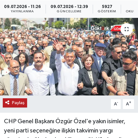
09.07.2026 - 11:26
09.07.2026 - 12:39
5927
KEMERBURGAZ
YAYINLANMA
GÜNCELLEME
GÖSTERIM
OKUNM
KÜLTÜR - SANAT
MAGAZİN
ÖZEL HABER
SAĞLIK
SPOR
Paylaş
-
+
A
A
TEKNOLOJİ
CHP Genel Başkanı Özgür Özel'e yakın isimler,
TİCARET
yeni parti seçeneğine ilişkin takvimin yargı
YAŞAM