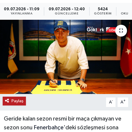
09.07.2026 - 11:09
09.07.2026 - 12:40
5424
KEMERBURGAZ
YAYINLANMA
GÜNCELLEME
GÖSTERIM
OKUNM
KÜLTÜR - SANAT
MAGAZİN
ÖZEL HABER
SAĞLIK
SPOR
TEKNOLOJİ
Paylaş
-
+
A
A
TİCARET
Geride kalan sezon resmi bir maça çıkmayan ve
sezon sonu
Fenerbahçe
'deki sözleşmesi sona
YAŞAM