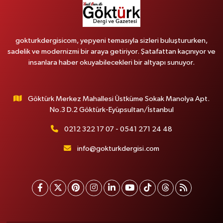
gokturkdergisicom, yepyeni temasıyla sizleri buluştururken,
sadelik ve modernizmi bir araya getiriyor. Şatafattan kaçınıyor ve
insanlara haber okuyabilecekleri bir altyapı sunuyor.
Göktürk Merkez Mahallesi Üstküme Sokak Manolya Apt.
No.3 D.2 Göktürk-Eyüpsultan/İstanbul
0212 322 17 07 - 0541 271 24 48
info@gokturkdergisi.com