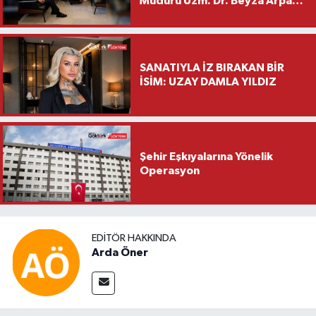
Müdürü Uzm. Dr. Beyza Arpacı
Saylar’dan Hayırlı Olsun
Ziyareti
SANATIYLA İZ BIRAKAN BİR
İSİM: UZAY DAMLA YILDIZ
Şehir Eşkıyalarına Yönelik
Operasyon
EDITÖR HAKKINDA
Arda Öner