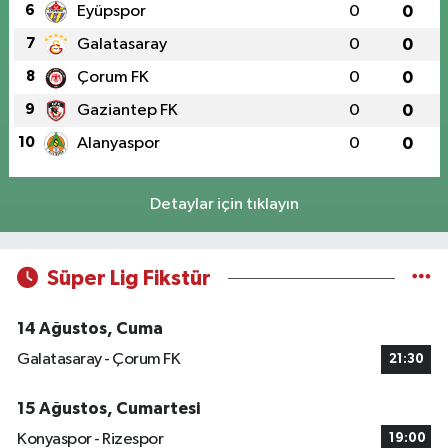
6
Eyüpspor
0
0
7
Galatasaray
0
0
8
Çorum FK
0
0
9
Gaziantep FK
0
0
10
Alanyaspor
0
0
Detaylar için tıklayın
Süper Lig Fikstür
14 Ağustos, Cuma
Galatasaray - Çorum FK
21:30
15 Ağustos, Cumartesi
Konyaspor - Rizespor
19:00