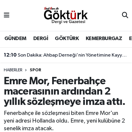
Anne Çocuk
Eyüpsultan Hava Durumu
BİLİM
Eyüpsultan Trafik Yoğunluk Haritası
GÜNDEM
DERGİ
GÖKTÜRK
KEMERBURGAZ
DERGİ
Süper Lig Puan Durumu ve Fikstür
12:10
Son Dakika: Ahbap Derneği'nin Yönetimine Kayyum Atandı
DÜNYA
Tüm Manşetler
HABERLER
SPOR
Emre Mor, Fenerbahçe
EĞİTİM
Son Dakika Haberleri
macerasının ardından 2
EKONOMİ
Haber Arşivi
yıllık sözleşmeye imza attı.
GÖKTÜRK
Fenerbahçe ile sözleşmesi biten Emre Mor'un
yeni adresi Hollanda oldu. Emre, yeni kulübüne 2
GÜNDEM
senelik imza atacak.