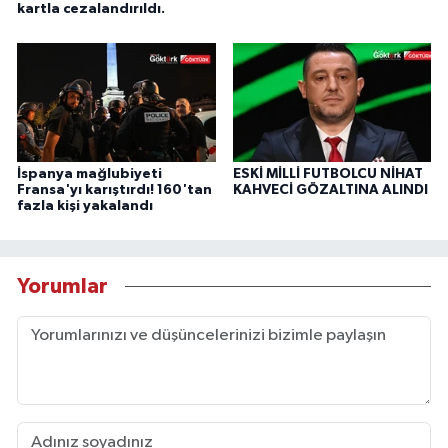
kartla cezalandırıldı.
İspanya mağlubiyeti
ESKİ MİLLİ FUTBOLCU NİHAT
Fransa'yı karıştırdı! 160'tan
KAHVECİ GÖZALTINA ALINDI
fazla kişi yakalandı
Yorumlar