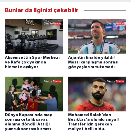
Bunlar da ilginizi çekebilir
Akşemsettin Spor Merkezi
Arjantin finalde yıkıldı!
ve Kafe çok yakında
Messi karşılaşma sonrası
hizmete açılıyor
gözyaşlarını tutamadı
Dünya Kupası'nda maç
Mohamed Salah'dan
sonrası ortalık savaş
Beşiktaş'a olumlu sinyal!
alanına döndü! Attığı
Transfer için gereken
yumruk sonrası kırmızı
maliyet belli oldu.