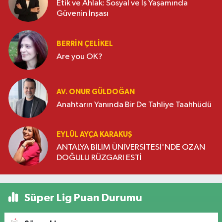
Etik ve Ahlak: Sosyal ve İş Yaşamında
Güvenin İnşası
BERRIN ÇELIKEL
Are you OK?
AV. ONUR GÜLDOĞAN
Anahtarın Yanında Bir De Tahliye Taahhüdü
EYLÜL AYÇA KARAKUŞ
ANTALYA BİLİM ÜNİVERSİTESİ'NDE OZAN
DOĞULU RÜZGARI ESTİ
Süper Lig Puan Durumu