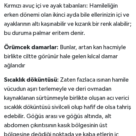
Kırmızı avuç içi ve ayak tabanları: Hamileliğin
erken dönemi olan ikinci ayda bile ellerinizin içi ve
ayaklarının altı kaşınabilir ve kızarık bir renk alabilir;
bu duruma palmar eritem denir.
Örümcek damarlar:
Bunlar, artan kan hacmiyle
birlikte ciltte görünür hale gelen kılcal damar
ağlarıdır
Sıcaklık döküntüsü:
Zaten fazlaca ısınan hamile
vücudun aşırı terlemeyle ve deri ovmadan
kaynaklanan sürtünmeyle birlikte oluşan acı verici
sıcaklık döküntüsü sivilceli olup hafif de olsa tahriş
edebilir. Göğüs arası ve göğüs altında, alt
abdomen çıkıntısının kasık bölgesinin üst
bölgesine değdiği noktada ve kaba etlerin iç