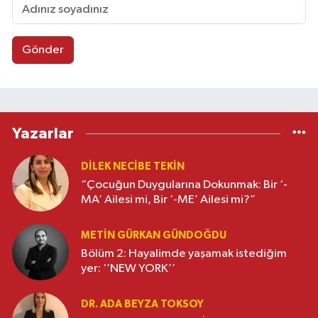
Gönder
Yazarlar
DILEK NECIBE TEKIN
“Çocuğun Duygularına Dokunmak: Bir ‘-
MA’ Ailesi mi, Bir ‘-ME’ Ailesi mi?”
METIN GÜRKAN GÜNDOĞDU
Bölüm 2: Hayalimde yaşamak istediğim
yer: ‘’NEW YORK’’
DR. ADA BEYZA TOKSOY