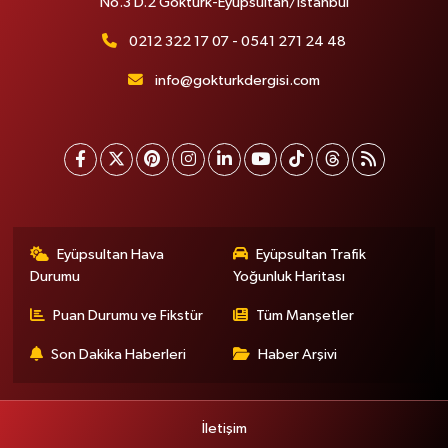
No.3 D.2 Göktürk-Eyüpsultan/İstanbul
0212 322 17 07 - 0541 271 24 48
info@gokturkdergisi.com
Eyüpsultan Hava
Eyüpsultan Trafik
Durumu
Yoğunluk Haritası
Puan Durumu ve Fikstür
Tüm Manşetler
Son Dakika Haberleri
Haber Arşivi
İletişim