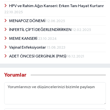
HPV ve Rahim Ağzı Kanseri: Erken Tanı Hayat Kurtarır
22.10.2025
MENAPOZ DÖNEMİ
12.06.2025
İNFERTİL ÇİFTİ DEĞERLENDİRİRKEN
12.02.2025
MEME KANSERİ
23.10.2024
Vajinal Enfeksiyonlar
15.08.2023
ADET ÖNCESİ GERGİNLİK (PMS)
16.12.2021
Yorumlar