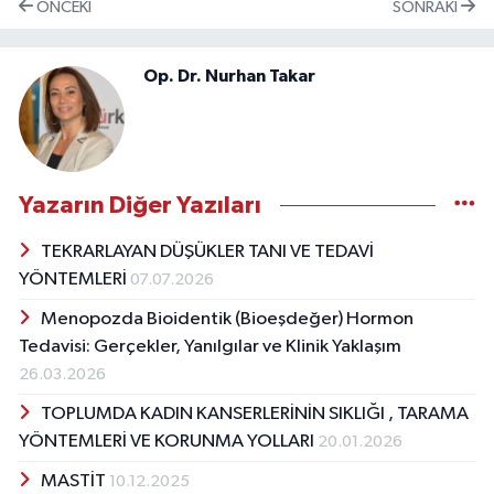
ÖNCEKI
SONRAKI
Op. Dr. Nurhan Takar
Yazarın Diğer Yazıları
TEKRARLAYAN DÜŞÜKLER TANI VE TEDAVİ
YÖNTEMLERİ
07.07.2026
Menopozda Bioidentik (Bioeşdeğer) Hormon
Tedavisi: Gerçekler, Yanılgılar ve Klinik Yaklaşım
26.03.2026
TOPLUMDA KADIN KANSERLERİNİN SIKLIĞI , TARAMA
YÖNTEMLERİ VE KORUNMA YOLLARI
20.01.2026
MASTİT
10.12.2025