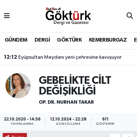
Anne Çocuk
Eyüpsultan Hava Durumu
BİLİM
Eyüpsultan Trafik Yoğunluk Haritası
GÜNDEM
DERGİ
GÖKTÜRK
KEMERBURGAZ
DERGİ
Süper Lig Puan Durumu ve Fikstür
12:12
Eyüpsultan Meydanı yeni çehresine kavuşuyor
DÜNYA
Tüm Manşetler
GEBELİKTE CİLT
EĞİTİM
Son Dakika Haberleri
DEĞİŞİKLİĞİ
EKONOMİ
Haber Arşivi
OP. DR. NURHAN TAKAR
GÖKTÜRK
22.10.2020 - 14:56
12.10.2024 - 22:28
611
YAYINLANMA
GÜNCELLEME
GÖSTERIM
GÜNDEM