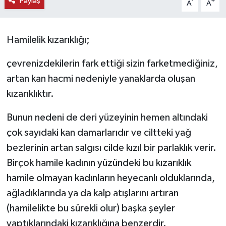
Paylaş
-
+
A
A
KEMERBURGAZ
Hamilelik kızarıklığı;
KÜLTÜR - SANAT
çevrenizdekilerin fark ettiği sizin farketmediğiniz,
MAGAZİN
artan kan hacmi nedeniyle yanaklarda oluşan
kızarıklıktır.
ÖZEL HABER
Bunun nedeni de deri yüzeyinin hemen altındaki
SAĞLIK
çok sayıdaki kan damarlarıdır ve ciltteki yağ
SPOR
bezlerinin artan salgısı cilde kızıl bir parlaklık verir.
Birçok hamile kadının yüzündeki bu kızarıklık
TEKNOLOJİ
hamile olmayan kadınların heyecanlı olduklarında,
ağladıklarında ya da kalp atışlarını artıran
TİCARET
(hamilelikte bu sürekli olur) başka şeyler
yaptıklarındaki kızarıklığına benzerdir.
YAŞAM