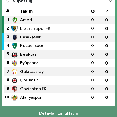
Süper Lig
#
Takım
O
P
1
Amed
0
0
2
Erzurumspor FK
0
0
3
Başakşehir
0
0
4
Kocaelispor
0
0
5
Beşiktaş
0
0
6
Eyüpspor
0
0
7
Galatasaray
0
0
8
Çorum FK
0
0
9
Gaziantep FK
0
0
10
Alanyaspor
0
0
Detaylar için tıklayın