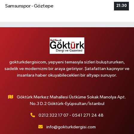
Samsunspor - Göztepe
21:30
gokturkdergisicom, yepyeni temasıyla sizleri buluştururken,
sadelik ve modernizmi bir araya getiriyor. Şatafattan kaçınıyor ve
insanlara haber okuyabilecekleri bir altyapı sunuyor.
Göktürk Merkez Mahallesi Üstküme Sokak Manolya Apt.
No.3 D.2 Göktürk-Eyüpsultan/İstanbul
0212 322 17 07 - 0541 271 24 48
info@gokturkdergisi.com