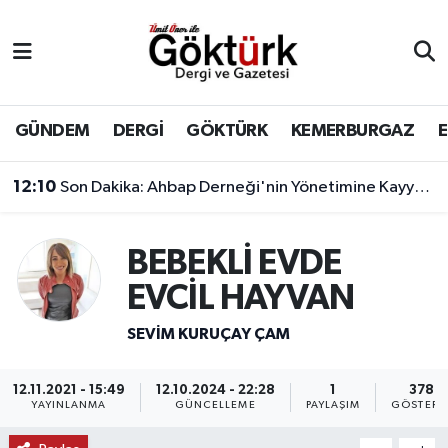
Anne Çocuk
Eyüpsultan Hava Durumu
BİLİM
Eyüpsultan Trafik Yoğunluk Haritası
GÜNDEM
DERGİ
GÖKTÜRK
KEMERBURGAZ
DERGİ
Süper Lig Puan Durumu ve Fikstür
12:10
Son Dakika: Ahbap Derneği'nin Yönetimine Kayyum Atandı
DÜNYA
Tüm Manşetler
BEBEKLİ EVDE
EĞİTİM
Son Dakika Haberleri
EVCİL HAYVAN
EKONOMİ
Haber Arşivi
SEVIM KURUÇAY ÇAM
GÖKTÜRK
12.11.2021 - 15:49
12.10.2024 - 22:28
1
378
YAYINLANMA
GÜNCELLEME
PAYLAŞIM
GÖSTERI
GÜNDEM