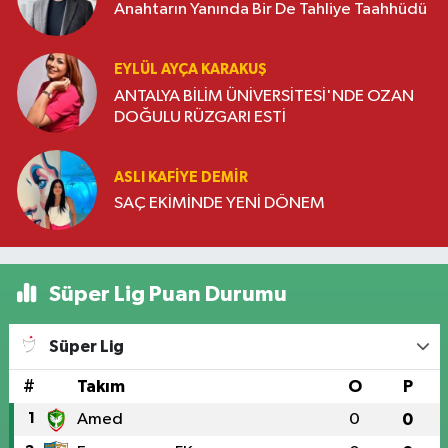
Anahtarın Yanında Bir De Tahliye Taahhüdü
EYLÜL AYÇA KARAKUŞ
ANTALYA BİLİM ÜNİVERSİTESİ'NDE OZAN
DOĞULU RÜZGARI ESTİ
ASLI KAFIYE DEMIR
SAÇ EKİMİNDE YENİ DÖNEM
Süper Lig Puan Durumu
Süper Lig
#
Takım
O
P
1
Amed
0
0