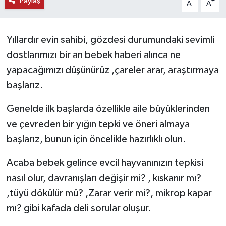
Paylaş
-
+
A
A
KEMERBURGAZ
Yıllardır evin sahibi, gözdesi durumundaki sevimli
KÜLTÜR - SANAT
dostlarımızı bir an bebek haberi alınca ne
MAGAZİN
yapacağımızı düşünürüz ,çareler arar, araştırmaya
başlarız.
ÖZEL HABER
Genelde ilk başlarda özellikle aile büyüklerinden
SAĞLIK
ve çevreden bir yığın tepki ve öneri almaya
başlarız, bunun için öncelikle hazırlıklı olun.
SPOR
Acaba bebek gelince evcil hayvanınızın tepkisi
TEKNOLOJİ
nasıl olur, davranışları değişir mi? , kıskanır mı?
,tüyü dökülür mü? ,Zarar verir mi?, mikrop kapar
TİCARET
mı? gibi kafada deli sorular oluşur.
YAŞAM