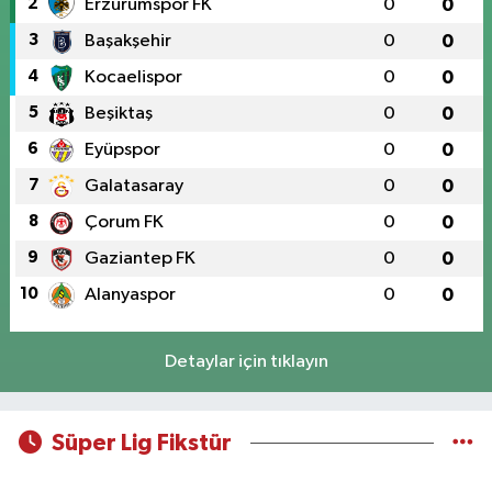
2
Erzurumspor FK
0
0
3
Başakşehir
0
0
4
Kocaelispor
0
0
5
Beşiktaş
0
0
6
Eyüpspor
0
0
7
Galatasaray
0
0
8
Çorum FK
0
0
9
Gaziantep FK
0
0
10
Alanyaspor
0
0
Detaylar için tıklayın
Süper Lig Fikstür