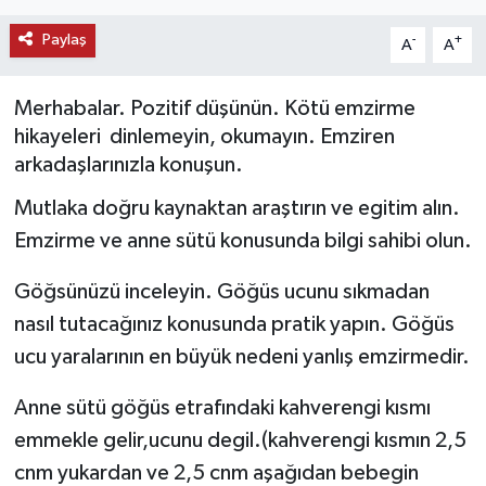
KEMERBURGAZ
Paylaş
-
+
A
A
KÜLTÜR - SANAT
Merhabalar. Pozitif düşünün. Kötü emzirme
hikayeleri dinlemeyin, okumayın. Emziren
MAGAZİN
arkadaşlarınızla konuşun.
ÖZEL HABER
Mutlaka doğru kaynaktan araştırın ve egitim alın.
Emzirme ve anne sütü konusunda bilgi sahibi olun.
SAĞLIK
Göğsünüzü inceleyin. Göğüs ucunu sıkmadan
SPOR
nasıl tutacağınız konusunda pratik yapın. Göğüs
ucu yaralarının en büyük nedeni yanlış emzirmedir.
TEKNOLOJİ
Anne sütü göğüs etrafındaki kahverengi kısmı
TİCARET
emmekle gelir,ucunu degil.(kahverengi kısmın 2,5
cnm yukardan ve 2,5 cnm aşağıdan bebegin
YAŞAM