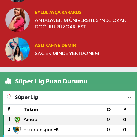
EYLÜL AYÇA KARAKUŞ
ANTALYA BİLİM ÜNİVERSİTESİ'NDE OZAN
DOĞULU RÜZGARI ESTİ
ASLI KAFIYE DEMIR
SAÇ EKİMİNDE YENİ DÖNEM
Süper Lig Puan Durumu
Süper Lig
#
Takım
O
P
1
Amed
0
0
2
Erzurumspor FK
0
0