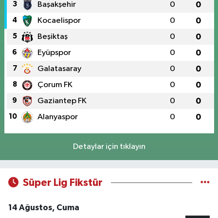
3
Başakşehir
0
0
4
Kocaelispor
0
0
5
Beşiktaş
0
0
6
Eyüpspor
0
0
7
Galatasaray
0
0
8
Çorum FK
0
0
9
Gaziantep FK
0
0
10
Alanyaspor
0
0
Detaylar için tıklayın
Süper Lig Fikstür
14 Ağustos, Cuma