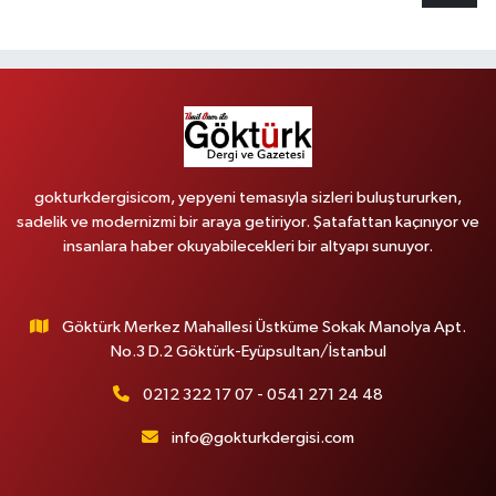
gokturkdergisicom, yepyeni temasıyla sizleri buluştururken,
sadelik ve modernizmi bir araya getiriyor. Şatafattan kaçınıyor ve
insanlara haber okuyabilecekleri bir altyapı sunuyor.
Göktürk Merkez Mahallesi Üstküme Sokak Manolya Apt.
No.3 D.2 Göktürk-Eyüpsultan/İstanbul
0212 322 17 07 - 0541 271 24 48
info@gokturkdergisi.com