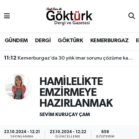
Anne Çocuk
Eyüpsultan Hava Durumu
BİLİM
Eyüpsultan Trafik Yoğunluk Haritası
GÜNDEM
DERGİ
GÖKTÜRK
KEMERBURGAZ
DERGİ
Süper Lig Puan Durumu ve Fikstür
11:12
Kemerburgaz’da 30 yılık imar sorunu çözüme kavuşuyor
DÜNYA
Tüm Manşetler
HAMİLELİKTE
EĞİTİM
Son Dakika Haberleri
EMZİRMEYE
HAZIRLANMAK
EKONOMİ
Haber Arşivi
SEVIM KURUÇAY ÇAM
GÖKTÜRK
23.10.2024 - 12:21
23.10.2024 - 12:22
656
GÜNDEM
YAYINLANMA
GÜNCELLEME
GÖSTERIM