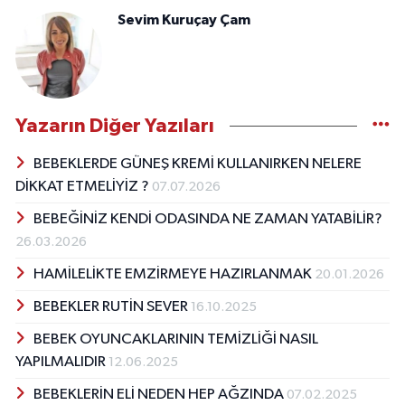
Sevim Kuruçay Çam
Yazarın Diğer Yazıları
BEBEKLERDE GÜNEŞ KREMİ KULLANIRKEN NELERE
DİKKAT ETMELİYİZ ?
07.07.2026
BEBEĞİNİZ KENDİ ODASINDA NE ZAMAN YATABİLİR?
26.03.2026
HAMİLELİKTE EMZİRMEYE HAZIRLANMAK
20.01.2026
BEBEKLER RUTİN SEVER
16.10.2025
BEBEK OYUNCAKLARININ TEMİZLİĞİ NASIL
YAPILMALIDIR
12.06.2025
BEBEKLERİN ELİ NEDEN HEP AĞZINDA
07.02.2025