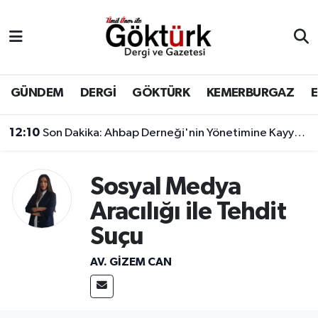
Anne Çocuk
Eyüpsultan Hava Durumu
BİLİM
Eyüpsultan Trafik Yoğunluk Haritası
GÜNDEM
DERGİ
GÖKTÜRK
KEMERBURGAZ
DERGİ
Süper Lig Puan Durumu ve Fikstür
12:10
Son Dakika: Ahbap Derneği'nin Yönetimine Kayyum Atandı
DÜNYA
Tüm Manşetler
Sosyal Medya
EĞİTİM
Son Dakika Haberleri
Aracılığı ile Tehdit
Suçu
EKONOMİ
Haber Arşivi
AV. GIZEM CAN
GÖKTÜRK
GÜNDEM