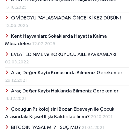
17.10.2025
O VİDEOYU PAYLAŞMADAN ÖNCE İKİ KEZ DÜŞÜN!
12.06.2025
Kent Hayvanları: Sokaklarda Hayatta Kalma
Mücadelesi
12.02.2025
EVLAT EDİNME ve KORUYUCU AİLE KAVRAMLARI
02.03.2022
Araç Değer Kaybı Konusunda Bilmeniz Gerekenler
29.12.2021
Araç Değer Kaybı Hakkında Bilmeniz Gerekenler
16.12.2021
Çocuğun Psikolojisini Bozan Ebeveyn ile Çocuk
Arasındaki Kişisel İlişki Kaldırılabilir mi?
20.10.2021
BİTCOİN YASAL MI ? SUÇ MU?
21.04.2021