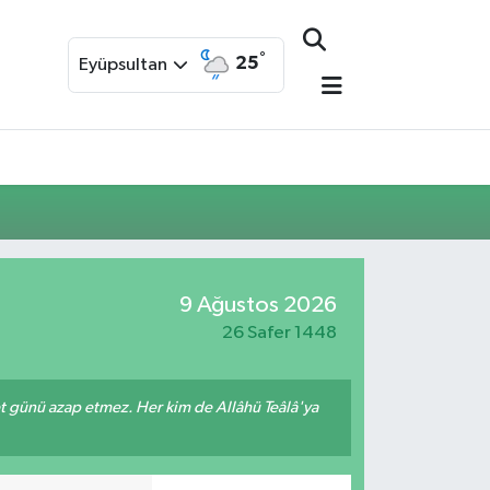
°
25
Eyüpsultan
9 Ağustos 2026
26 Safer 1448
met günü azap etmez. Her kim de Allâhü Teâlâ'ya