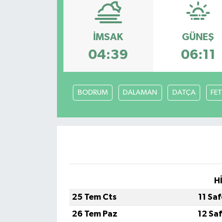
KEMERBURGAZ
İMSAK
GÜNEŞ
KÜLTÜR - SANAT
04:39
06:11
MAGAZİN
BODRUM
DALAMAN
DATÇA
FET
ÖZEL HABER
SAĞLIK
SPOR
TEKNOLOJİ
H
TİCARET
25 Tem Cts
11 Sa
26 Tem Paz
12 Sa
YAŞAM