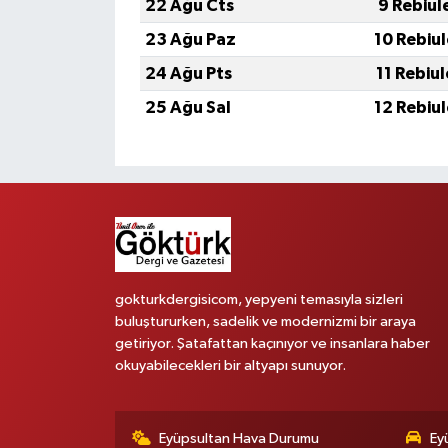
22 Ağu Cts
9 Rebiul
23 Ağu Paz
10 Rebiu
24 Ağu Pts
11 Rebiu
25 Ağu Sal
12 Rebiu
gokturkdergisicom, yepyeni temasıyla sizleri
buluştururken, sadelik ve modernizmi bir araya
getiriyor. Şatafattan kaçınıyor ve insanlara haber
okuyabilecekleri bir altyapı sunuyor.
Eyüpsultan Hava Durumu
Ey