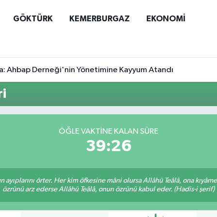
GÖKTÜRK
KEMERBURGAZ
EKONOMİ
a: Ahbap Derneği'nin Yönetimine Kayyum Atandı
i
ÖĞLE VAKTINE KALAN SÜRE
39:26
nun ayıplarını örter. Her kim öfkesine mâni olursa Allâhü Teâlâ, ona kıyâ
özrünü arz ederse Allâhü Teâlâ, onun özrünü kabul eder. (Hadis-i şerif)