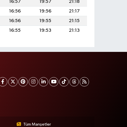
16:57
19:57
21:18
16:56
19:56
21:17
16:56
19:55
21:15
16:55
19:53
21:13
Tüm Manşetler