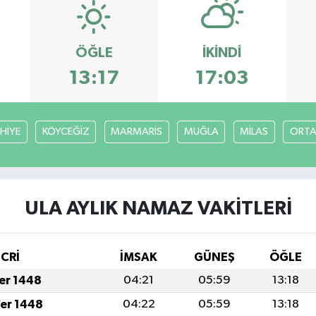
ÖĞLE
İKINDI
13:17
17:03
HİYE
KÖYCEĞİZ
MARMARİS
MUĞLA
MİLAS
ORT
ULA AYLIK NAMAZ VAKITLERI
İCRİ
İMSAK
GÜNEŞ
ÖĞLE
fer 1448
04:21
05:59
13:18
fer 1448
04:22
05:59
13:18