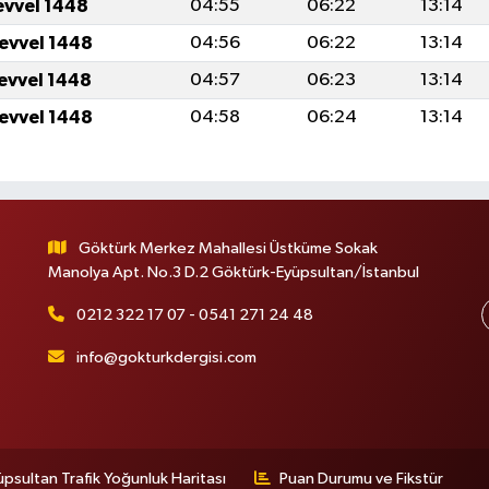
evvel 1448
04:55
06:22
13:14
levvel 1448
04:56
06:22
13:14
levvel 1448
04:57
06:23
13:14
levvel 1448
04:58
06:24
13:14
Göktürk Merkez Mahallesi Üstküme Sokak
Manolya Apt. No.3 D.2 Göktürk-Eyüpsultan/İstanbul
0212 322 17 07 - 0541 271 24 48
info@gokturkdergisi.com
üpsultan Trafik Yoğunluk Haritası
Puan Durumu ve Fikstür