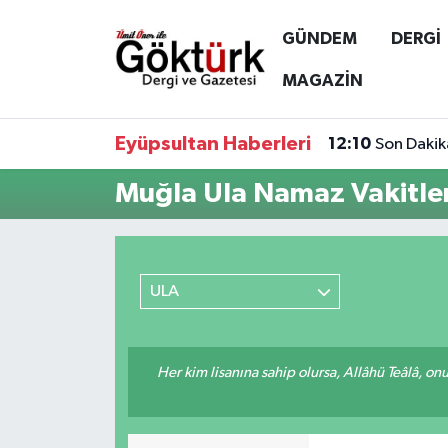
GÜNDEM
DERGİ
Anne Çocuk
Eyüpsultan Hava Durumu
MAGAZİN
BİLİM
Eyüpsultan Trafik Yoğunluk Haritası
Eyüpsultan Haberleri
12:10
Son Dakik
DERGİ
Süper Lig Puan Durumu ve Fikstür
Muğla Ula Namaz Vakitler
DÜNYA
Tüm Manşetler
EĞİTİM
Son Dakika Haberleri
ULA
EKONOMİ
Haber Arşivi
Her kim lisanına sahip olursa, Allâhü Teâlâ, o
GÖKTÜRK
GÜNDEM