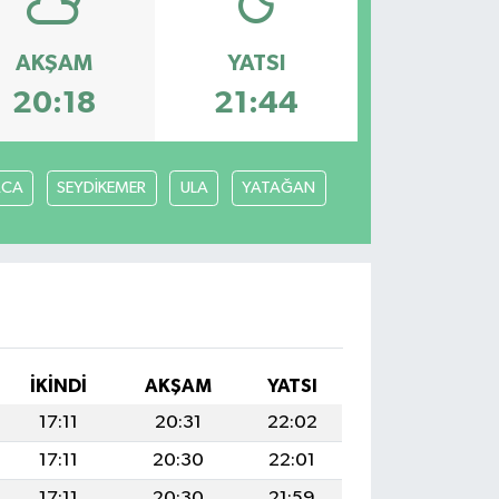
AKŞAM
YATSI
20:18
21:44
ACA
SEYDİKEMER
ULA
YATAĞAN
İKINDI
AKŞAM
YATSI
17:11
20:31
22:02
17:11
20:30
22:01
17:11
20:30
21:59