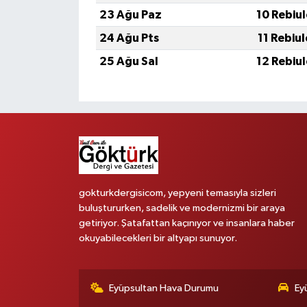
23 Ağu Paz
10 Rebiu
24 Ağu Pts
11 Rebiu
25 Ağu Sal
12 Rebiu
gokturkdergisicom, yepyeni temasıyla sizleri
buluştururken, sadelik ve modernizmi bir araya
getiriyor. Şatafattan kaçınıyor ve insanlara haber
okuyabilecekleri bir altyapı sunuyor.
Eyüpsultan Hava Durumu
Ey