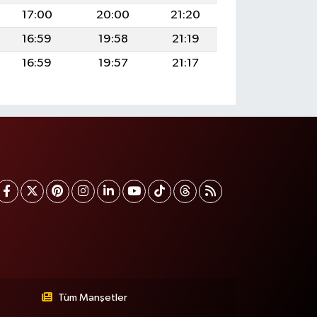
17:00
20:00
21:20
16:59
19:58
21:19
16:59
19:57
21:17
Tüm Manşetler