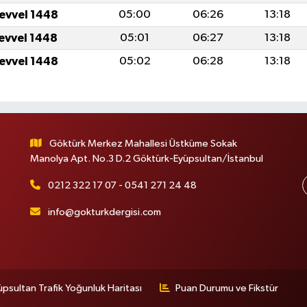
levvel 1448
05:00
06:26
13:18
levvel 1448
05:01
06:27
13:18
levvel 1448
05:02
06:28
13:18
Göktürk Merkez Mahallesi Üstküme Sokak
Manolya Apt. No.3 D.2 Göktürk-Eyüpsultan/İstanbul
0212 322 17 07 - 0541 271 24 48
info@gokturkdergisi.com
üpsultan Trafik Yoğunluk Haritası
Puan Durumu ve Fikstür