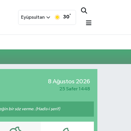
°
30
Eyüpsultan
8 Ağustos 2026
25 Safer 1448
n bir söz verme. (Hadis-i şerif)