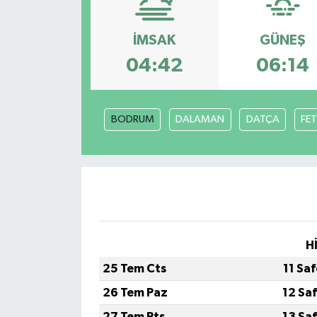
KEMERBURGAZ
İMSAK
GÜNEŞ
KÜLTÜR - SANAT
04:42
06:14
MAGAZİN
BODRUM
DALAMAN
DATÇA
FET
ÖZEL HABER
SAĞLIK
SPOR
TEKNOLOJİ
H
25 Tem Cts
11 Sa
TİCARET
26 Tem Paz
12 Sa
YAŞAM
27 Tem Pts
13 Sa