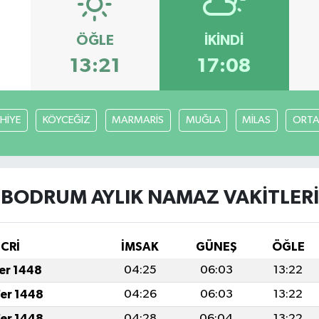
ÖĞLE
İKINDI
13:21
17:08
HİYE
KÖYCEĞİZ
MARMARİS
MUĞLA
MİLAS
ORT
BODRUM AYLIK NAMAZ VAKITLERI
İCRİ
İMSAK
GÜNEŞ
ÖĞLE
fer 1448
04:25
06:03
13:22
fer 1448
04:26
06:03
13:22
fer 1448
04:28
06:04
13:22