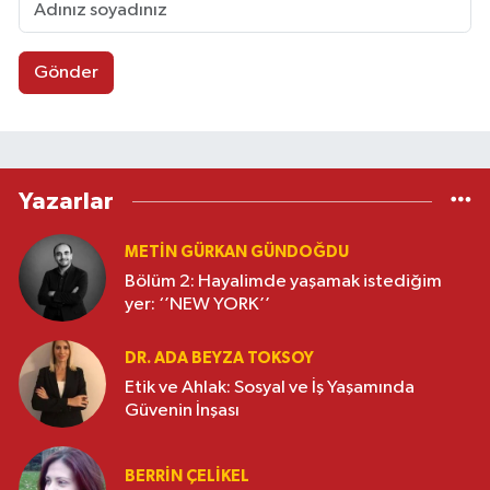
Gönder
Yazarlar
METIN GÜRKAN GÜNDOĞDU
Bölüm 2: Hayalimde yaşamak istediğim
yer: ‘’NEW YORK’’
DR. ADA BEYZA TOKSOY
Etik ve Ahlak: Sosyal ve İş Yaşamında
Güvenin İnşası
BERRIN ÇELIKEL