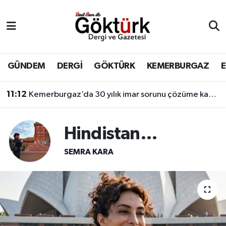
Anne Çocuk
Eyüpsultan Hava Durumu
BİLİM
Eyüpsultan Trafik Yoğunluk Haritası
GÜNDEM
DERGİ
GÖKTÜRK
KEMERBURGAZ
DERGİ
Süper Lig Puan Durumu ve Fikstür
11:12
Kemerburgaz’da 30 yılık imar sorunu çözüme kavuşuyor
DÜNYA
Tüm Manşetler
Hindistan…
EĞİTİM
Son Dakika Haberleri
SEMRA KARA
EKONOMİ
Haber Arşivi
GÖKTÜRK
GÜNDEM