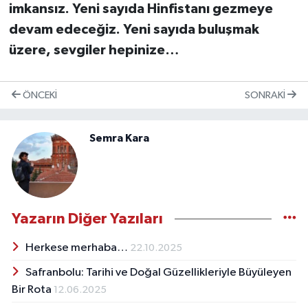
imkansız. Yeni sayıda Hinfistanı gezmeye
devam edeceğiz. Yeni sayıda buluşmak
üzere, sevgiler hepinize…
ÖNCEKI
SONRAKI
Semra Kara
Yazarın Diğer Yazıları
Herkese merhaba…
22.10.2025
Safranbolu: Tarihi ve Doğal Güzellikleriyle Büyüleyen
Bir Rota
12.06.2025