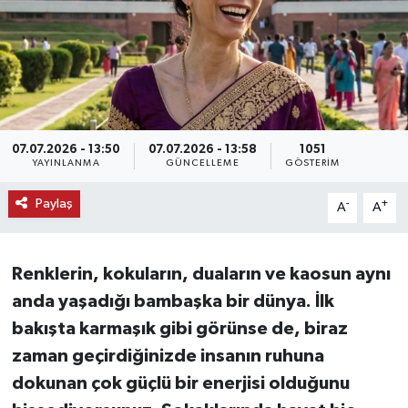
KEMERBURGAZ
KÜLTÜR - SANAT
MAGAZİN
07.07.2026 - 13:50
07.07.2026 - 13:58
1051
YAYINLANMA
GÜNCELLEME
GÖSTERIM
ÖZEL HABER
Paylaş
-
+
A
A
SAĞLIK
SPOR
Renklerin, kokuların, duaların ve kaosun aynı
anda yaşadığı bambaşka bir dünya. İlk
TEKNOLOJİ
bakışta karmaşık gibi görünse de, biraz
zaman geçirdiğinizde insanın ruhuna
TİCARET
dokunan çok güçlü bir enerjisi olduğunu
YAŞAM