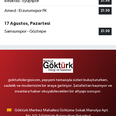
Beşiktaş - Eyüpspor
21:30
Amed - Erzurumspor FK
21:30
17 Ağustos, Pazartesi
Samsunspor - Göztepe
21:30
gokturkdergisicom, yepyeni temasıyla sizleri buluştururken,
sadelik ve modernizmi bir araya getiriyor. Şatafattan kaçınıyor ve
insanlara haber okuyabilecekleri bir altyapı sunuyor.
Göktürk Merkez Mahallesi Üstküme Sokak Manolya Apt.
No.3 D.2 Göktürk-Eyüpsultan/İstanbul