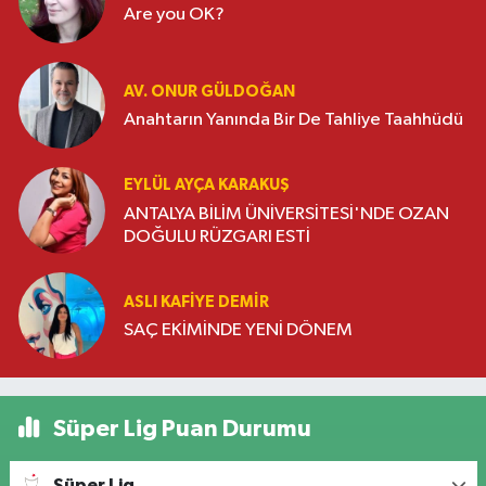
Are you OK?
AV. ONUR GÜLDOĞAN
Anahtarın Yanında Bir De Tahliye Taahhüdü
EYLÜL AYÇA KARAKUŞ
ANTALYA BİLİM ÜNİVERSİTESİ'NDE OZAN
DOĞULU RÜZGARI ESTİ
ASLI KAFIYE DEMIR
SAÇ EKİMİNDE YENİ DÖNEM
Süper Lig Puan Durumu
Süper Lig