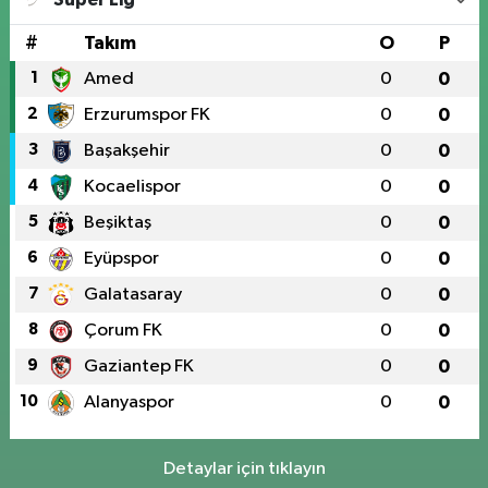
#
Takım
O
P
1
Amed
0
0
2
Erzurumspor FK
0
0
3
Başakşehir
0
0
4
Kocaelispor
0
0
5
Beşiktaş
0
0
6
Eyüpspor
0
0
7
Galatasaray
0
0
8
Çorum FK
0
0
9
Gaziantep FK
0
0
10
Alanyaspor
0
0
Detaylar için tıklayın