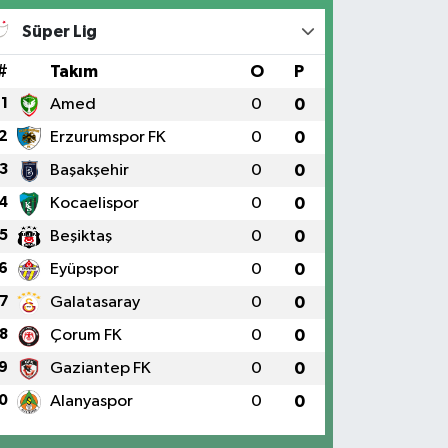
Süper Lig
#
Takım
O
P
1
Amed
0
0
2
Erzurumspor FK
0
0
3
Başakşehir
0
0
4
Kocaelispor
0
0
5
Beşiktaş
0
0
6
Eyüpspor
0
0
7
Galatasaray
0
0
8
Çorum FK
0
0
9
Gaziantep FK
0
0
0
Alanyaspor
0
0