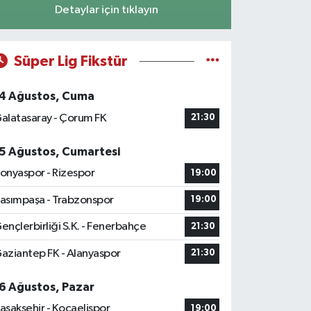
Detaylar için tıklayın
Süper Lig Fikstür
4 Ağustos, Cuma
alatasaray - Çorum FK
21:30
5 Ağustos, Cumartesi
onyaspor - Rizespor
19:00
asımpaşa - Trabzonspor
19:00
ençlerbirliği S.K. - Fenerbahçe
21:30
aziantep FK - Alanyaspor
21:30
6 Ağustos, Pazar
aşakşehir - Kocaelispor
19:00