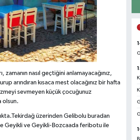
1
G
1
ı, zamanın nasıl geçtiğini anlamayacağınız,
K
rup arındıran kısaca mest olacağınız bir hafta
K
gezmeyi sevmeyen küçük çocuğunuz
a olsun.
G
G
ıkta.Tekirdağ üzerinden Gelibolu buradan
e Geyikli ve Geyikli-Bozcaada feribotu ile
1
B