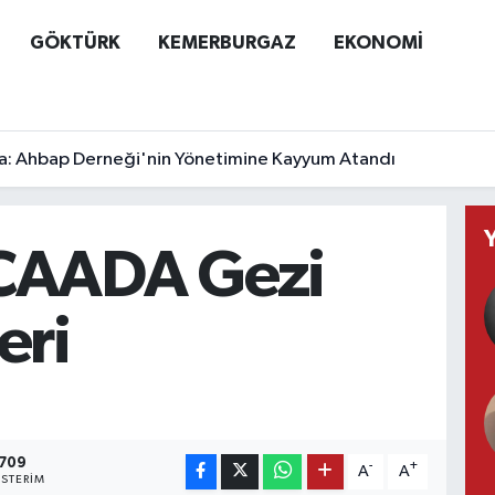
GÖKTÜRK
KEMERBURGAZ
EKONOMİ
a: Ahbap Derneği'nin Yönetimine Kayyum Atandı
AADA Gezi
eri
709
-
+
A
A
STERIM