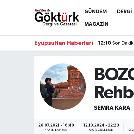
GÜNDEM
DERGİ
Anne Çocuk
Eyüpsultan Hava Durumu
MAGAZİN
BİLİM
Eyüpsultan Trafik Yoğunluk Haritası
Eyüpsultan Haberleri
12:10
Son Dakik
DERGİ
Süper Lig Puan Durumu ve Fikstür
DÜNYA
Tüm Manşetler
BOZC
EĞİTİM
Son Dakika Haberleri
Rehb
EKONOMİ
Haber Arşivi
SEMRA KARA
GÖKTÜRK
26.07.2021 - 16:40
12.10.2024 - 22:28
GÜNDEM
YAYINLANMA
GÜNCELLEME
GÖ