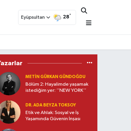
°
28
Eyüpsultan
Yazarlar
METIN GÜRKAN GÜNDOĞDU
Bölüm 2: Hayalimde yaşamak
istediğim yer: ‘’NEW YORK’’
DR. ADA BEYZA TOKSOY
Etik ve Ahlak: Sosyal ve İş
Yaşamında Güvenin İnşası