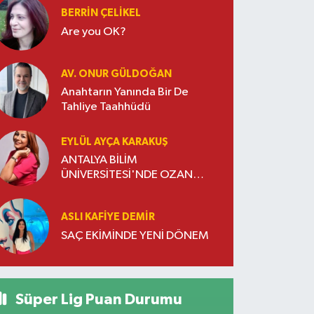
BERRIN ÇELIKEL
Are you OK?
AV. ONUR GÜLDOĞAN
Anahtarın Yanında Bir De
Tahliye Taahhüdü
EYLÜL AYÇA KARAKUŞ
ANTALYA BİLİM
ÜNİVERSİTESİ'NDE OZAN
DOĞULU RÜZGARI ESTİ
ASLI KAFIYE DEMIR
SAÇ EKİMİNDE YENİ DÖNEM
Süper Lig Puan Durumu