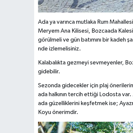
Ada ya varınca mutlaka Rum Mahallesi’ni
Meryem Ana Kilisesi, Bozcaada Kalesi,
görülmeli ve gün batımını bir kadeh şa
nde izlemelisiniz.
Kalabalıkta gezmeyi sevmeyenler, Boz
gidebilir.
Sezonda gidecekler için plaj önerileri
ada halkının tercih ettiği Lodosta va
ada güzelliklerini keşfetmek ise; Ayaz
Koyu önerimdir.