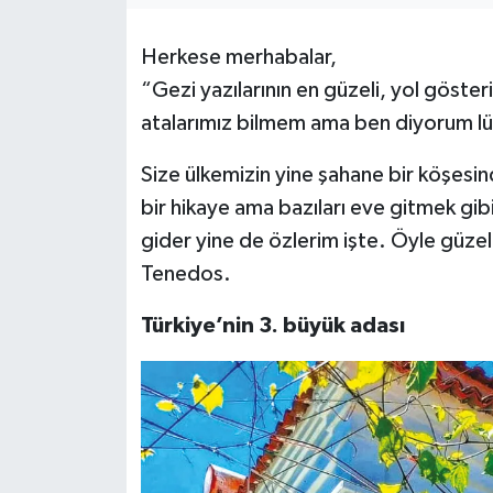
KEMERBURGAZ
Herkese merhabalar,
“Gezi yazılarının en güzeli, yol göster
KÜLTÜR - SANAT
atalarımız bilmem ama ben diyorum lütf
MAGAZİN
Size ülkemizin yine şahane bir köşes
bir hikaye ama bazıları eve gitmek gibi
ÖZEL HABER
gider yine de özlerim işte. Öyle güze
SAĞLIK
Tenedos.
SPOR
Türkiye’nin 3. büyük adası
TEKNOLOJİ
TİCARET
YAŞAM