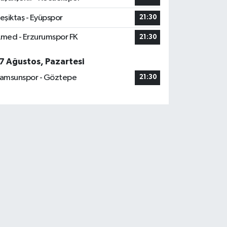
eşiktaş - Eyüpspor
21:30
med - Erzurumspor FK
21:30
7 Ağustos, Pazartesi
amsunspor - Göztepe
21:30