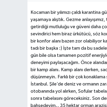
KEMERBURGAZ
Kocaman bir yılımızı çaldı karantina gü
yaşamaya alıştık. Gezme anlayışımız, 
KÜLTÜR - SANAT
getirdiği mutluluğu ve güveni daha ço
MAGAZİN
sevindirici hem biraz ürkütücü, söz kon
bir konfor alanı bazen zor olabiliyor 
ÖZEL HABER
tadı bir başka :) İşte tam da bu sade
gün bile olsa tamamen pozitif enerjiy
SAĞLIK
deneyimi paylaşacağım. Önce alandan 
SPOR
bir kamp alanı. Kamp alanı derken, sa
düşünmeyin. Farklı bir çok konaklama 
TEKNOLOJİ
İstanbul. Şile’de deniz ve ormanın zara
otobanında yol alırken, Sofular tabel
TİCARET
sonra tabelasını göreceksiniz. Son de
bahsedeyim.. 35 hektar orman arazisi 
YAŞAM