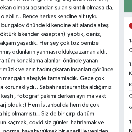
kan olması açısından şu an sıkıntılı olmasa da,
ı olabilir.. Bence herkes kendine ait uyku
 bungalov önünde ki kendine ait alanda ateş
Göktürk İskender kasaptan) yaptık, deniz,
1
ir akşam yaşadık. Her şey çok toz pembe
G
anmış odunların yanması oldukça zaman aldı.
ara tüm konaklama alanları önünde yanan
1
r müzik ve anın tadını çıkaran insanları görünce
K
nan mangalın ateşiyle tamamladık. Gece çok
K
a korunaklıydı.. Sabah restaurantta aldığımız
 keşfi , fotoğraf çekimi derken ayrılma vakti
G
şarj olduk :) Hem İstanbul da hem de çok
G
hiç olmamıştı.. Siz de bir çırpıda tüm
1
sun kaçmak, covid siz günleri hatırlamak ve
B
, normal hayata yüksek bir enerji ile yeniden