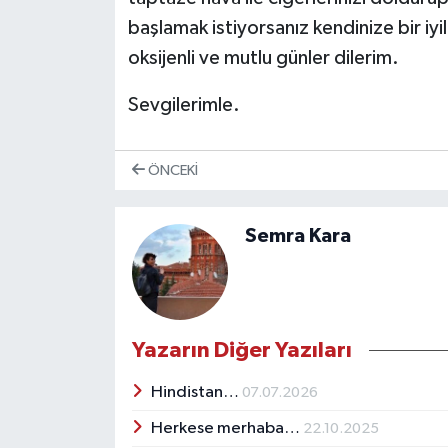
başlamak istiyorsanız kendinize bir iyi
oksijenli ve mutlu günler dilerim.
Sevgilerimle.
ÖNCEKI
Semra Kara
Yazarın Diğer Yazıları
Hindistan…
07.07.2026
Herkese merhaba…
22.10.2025