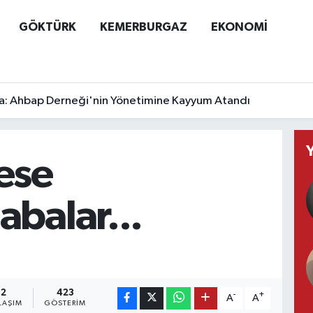
GÖKTÜRK
KEMERBURGAZ
EKONOMİ
a: Ahbap Derneği'nin Yönetimine Kayyum Atandı
ese
balar...
2
423
-
+
A
A
LAŞIM
GÖSTERIM