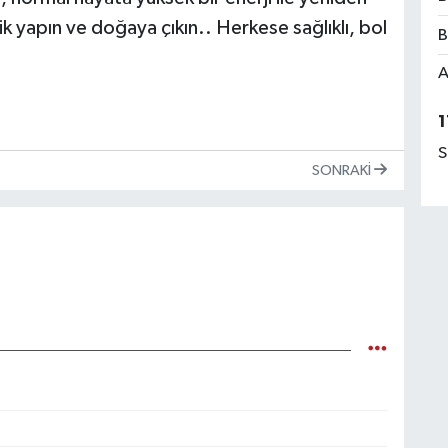
lik yapın ve doğaya çıkın.. Herkese sağlıklı, bol
B
A
1
S
SONRAKI