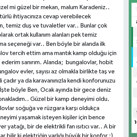
güzel mi güzel bir mekan, malum Karadeniz..
türlü ihtiyacınıza cevap verebilecek
, temiz duş ve tuvaletler var.. Bunlar çok
arak ortak kullanım alanları pek temiz
a seçeneği var.. Ben böyle bir alanda ilk
ov tercih ettim ama mantık kamp olduğu için
h ederim sanırım. Alanda; bungalovlar, hobit
ngalov evler, sayısı az olmakla birlikte taş ve
i çadır ya da karavanınızla kendi konforunuzu
 İşte böyle Ben, Ocak ayında bir gece deniz
onakladım.. Güzel bir kamp deneyimi oldu.
lovlar soğuğa ve rüzgara karşı oldukça
eneyimi yaşamak isteyen kişiler için bence
1
 yatağı, bir de elektrikli fan ısıtıcı var.. A bir
 bilir ki elektriğin varlığı büyük bir konfor :)