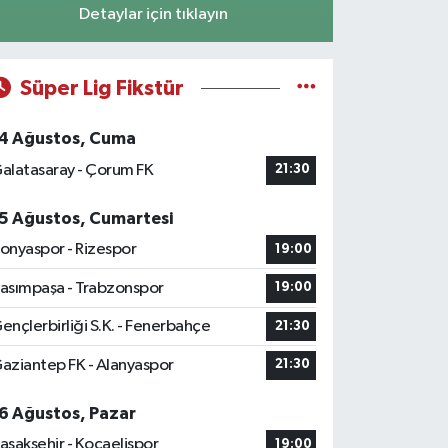
Detaylar için tıklayın
Süper Lig Fikstür
4 Ağustos, Cuma
alatasaray - Çorum FK
21:30
5 Ağustos, Cumartesi
onyaspor - Rizespor
19:00
asımpaşa - Trabzonspor
19:00
ençlerbirliği S.K. - Fenerbahçe
21:30
aziantep FK - Alanyaspor
21:30
6 Ağustos, Pazar
aşakşehir - Kocaelispor
19:00