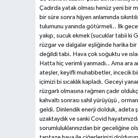
Çadırda yatak olması henüz yeni bir me
bir süre sonra hijyen anlamında sıkıntıl
tulumunu yanında götürmeli.. İlk gece
yakıp, sucuk ekmek (sucuklar tabii ki 
rüzgar ve dalgalar eşliğinde harika b
değildi tabi. Hava çok soğuktu ve ısl
Hatta hiç verimli yanmadı.. Ama ara 
ateşler, keyifli muhabbetler, incecik bi
içimizi bi sıcaklık kapladı. Geceyi ya
rüzgarlı olmasına rağmen çadır oldukç
kahvaltı sonrası sahil yürüyüşü , orman
geldi. Dinlendik enerji dolduk, adeta 
uzaktaydık ve sanki Covid hayatımızda 
sorumluluklarınızdan bir geceliğine ol
taptaze hava ile ciğerlerinizi doldurup