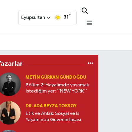
°
31
Eyüpsultan
Yazarlar
METIN GÜRKAN GÜNDOĞDU
Bölüm 2: Hayalimde yaşamak
istediğim yer: ‘’NEW YORK’’
DR. ADA BEYZA TOKSOY
Etik ve Ahlak: Sosyal ve İş
Yaşamında Güvenin İnşası