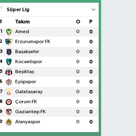
Süper Lig
#
Takım
O
P
1
Amed
0
0
2
Erzurumspor FK
0
0
3
Başakşehir
0
0
4
Kocaelispor
0
0
5
Beşiktaş
0
0
6
Eyüpspor
0
0
7
Galatasaray
0
0
8
Çorum FK
0
0
9
Gaziantep FK
0
0
0
Alanyaspor
0
0