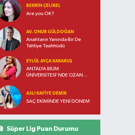
BERRIN ÇELIKEL
Are you OK?
AV. ONUR GÜLDOĞAN
Anahtarın Yanında Bir De
Tahliye Taahhüdü
EYLÜL AYÇA KARAKUŞ
ANTALYA BİLİM
ÜNİVERSİTESİ'NDE OZAN
DOĞULU RÜZGARI ESTİ
ASLI KAFIYE DEMIR
SAÇ EKİMİNDE YENİ DÖNEM
Süper Lig Puan Durumu