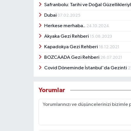
Safranbolu: Tarihi ve Doğal Güzellikleri
Dubai
07.02.2025
Herkese merhaba..
24.10.2024
Akyaka Gezi Rehberi
15.08.2023
Kapadokya Gezi Rehberi
16.12.2021
BOZCAADA Gezi Rehberi
26.07.2021
Covid Döneminde İstanbul'da Gezinti
2
Yorumlar