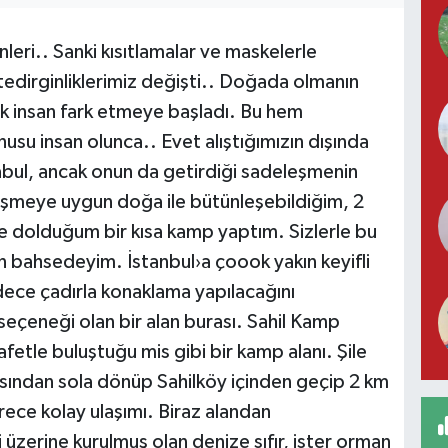
nleri.. Sanki kısıtlamalar ve maskelerle
tedirginliklerimiz değişti.. Doğada olmanın
k insan fark etmeye başladı. Bu hem
usu insan olunca.. Evet alıştığımızın dışında
kabul, ancak onun da getirdiği sadeleşmenin
leşmeye uygun doğa ile bütünleşebildiğim, 2
le dolduğum bir kısa kamp yaptım. Sizlerle bu
bahsedeyim. İstanbul›a çoook yakın keyifli
dece çadırla konaklama yapılacağını
seçeneği olan bir alan burası. Sahil Kamp
fetle buluştuğu mis gibi bir kamp alanı. Şile
asından sola dönüp Sahilköy içinden geçip 2 km
rece kolay ulaşımı. Biraz alandan
üzerine kurulmuş olan denize sıfır, ister orman