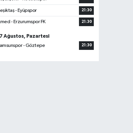
eşiktaş - Eyüpspor
21:30
med - Erzurumspor FK
21:30
7 Ağustos, Pazartesi
amsunspor - Göztepe
21:30