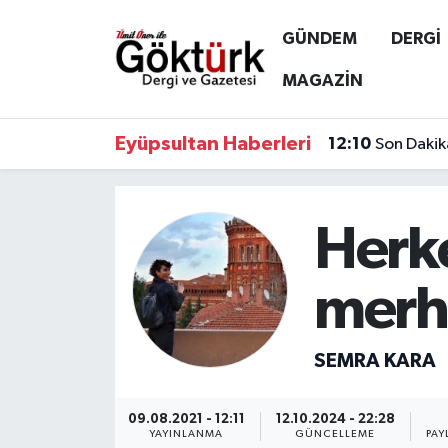
GÜNDEM
DERGİ
Anne Çocuk
Eyüpsultan Hava Durumu
MAGAZİN
BİLİM
Eyüpsultan Trafik Yoğunluk Haritası
Eyüpsultan Haberleri
12:10
Son Dakik
DERGİ
Süper Lig Puan Durumu ve Fikstür
DÜNYA
Tüm Manşetler
Herk
EĞİTİM
Son Dakika Haberleri
merha
EKONOMİ
Haber Arşivi
SEMRA KARA
GÖKTÜRK
09.08.2021 - 12:11
12.10.2024 - 22:28
GÜNDEM
YAYINLANMA
GÜNCELLEME
PAY