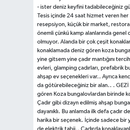
- ister deniz keyfini tadabileceğiniz 
Tesis içinde 24 saat hizmet veren her 
resepsiyon, küçük bir market, restoran
önemli çünkü kamp alanlarında genel ol
olmuyor. Alanda bir çok çeşit konaklam
konaklamada deniz gören koza bungal
yine gitsem yine çadır mantığını terci
evleri, glamping çadırları, prefabrik bu
ahşap ev seçenekleri var.. Ayrıca kend
da götürebileceğiniz bir alan.. . GEZİ
gören Koza bungalovlardan birinde k
Çadır gibi dizayn edilmiş ahşap bunga
dayanıklı. Bu anlamda ilk defa çadır d
harika bir seçenek. İçinde sadece bir yer
de elektrik tabii.. Çadırda konaklayanlar