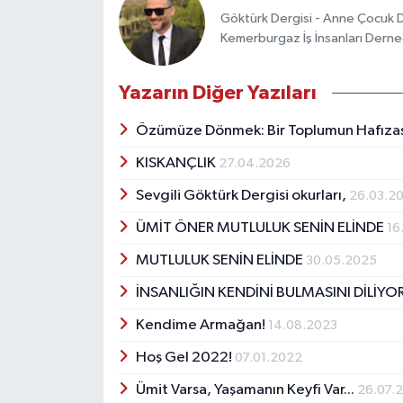
Göktürk Dergisi - Anne Çocuk D
Kemerburgaz İş İnsanları Derne
Yazarın Diğer Yazıları
Özümüze Dönmek: Bir Toplumun Hafızas
KISKANÇLIK
27.04.2026
Sevgili Göktürk Dergisi okurları,
26.03.2
ÜMİT ÖNER MUTLULUK SENİN ELİNDE
16
MUTLULUK SENİN ELİNDE
30.05.2025
İNSANLIĞIN KENDİNİ BULMASINI DİLİY
Kendime Armağan!
14.08.2023
Hoş Gel 2022!
07.01.2022
Ümit Varsa, Yaşamanın Keyfi Var...
26.07.