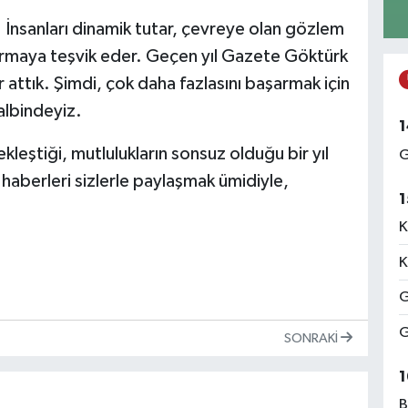
 İnsanları dinamik tutar, çevreye olan gözlem
sormaya teşvik eder. Geçen yıl Gazete Göktürk
r attık. Şimdi, çok daha fazlasını başarmak için
albindeyiz.
1
ekleştiği, mutlulukların sonsuz olduğu bir yıl
G
 haberleri sizlerle paylaşmak ümidiyle,
1
K
K
G
G
SONRAKI
1
B