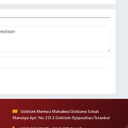
Göktürk Merkez Mahallesi Üstküme Sokak
Manolya Apt. No.3 D.2 Göktürk-Eyüpsultan/İstanbul