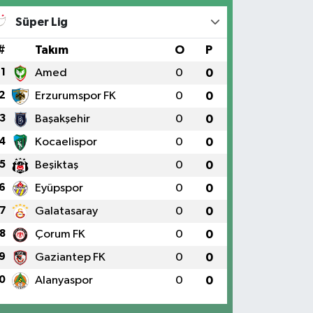
Süper Lig
#
Takım
O
P
1
Amed
0
0
2
Erzurumspor FK
0
0
3
Başakşehir
0
0
4
Kocaelispor
0
0
5
Beşiktaş
0
0
6
Eyüpspor
0
0
7
Galatasaray
0
0
8
Çorum FK
0
0
9
Gaziantep FK
0
0
0
Alanyaspor
0
0