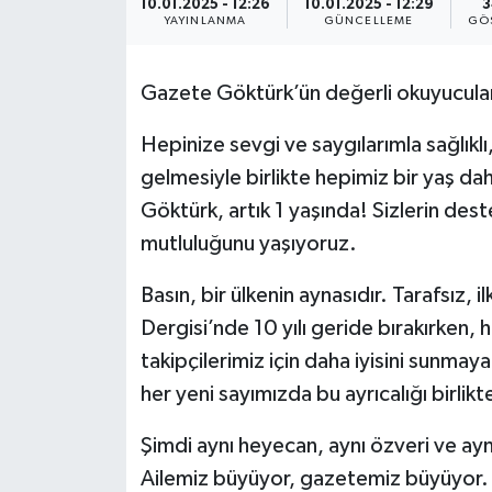
10.01.2025 - 12:26
10.01.2025 - 12:29
3
YAYINLANMA
GÜNCELLEME
GÖ
KEMERBURGAZ
Gazete Göktürk’ün değerli okuyucular
KÜLTÜR - SANAT
Hepinize sevgi ve saygılarımla sağlıklı, 
MAGAZİN
gelmesiyle birlikte hepimiz bir yaş 
ÖZEL HABER
Göktürk, artık 1 yaşında! Sizlerin destek
mutluluğunu yaşıyoruz.
SAĞLIK
Basın, bir ülkenin aynasıdır. Tarafsız, 
SPOR
Dergisi’nde 10 yılı geride bırakırken, h
takipçilerimiz için daha iyisini sunmay
TEKNOLOJİ
her yeni sayımızda bu ayrıcalığı birlikt
TİCARET
Şimdi aynı heyecan, aynı özveri ve ayn
Ailemiz büyüyor, gazetemiz büyüyor.
YAŞAM