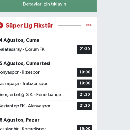
Detaylar için tıklayın
Süper Lig Fikstür
4 Ağustos, Cuma
alatasaray - Çorum FK
21:30
5 Ağustos, Cumartesi
onyaspor - Rizespor
19:00
asımpaşa - Trabzonspor
19:00
ençlerbirliği S.K. - Fenerbahçe
21:30
aziantep FK - Alanyaspor
21:30
6 Ağustos, Pazar
aşakşehir - Kocaelispor
19:00