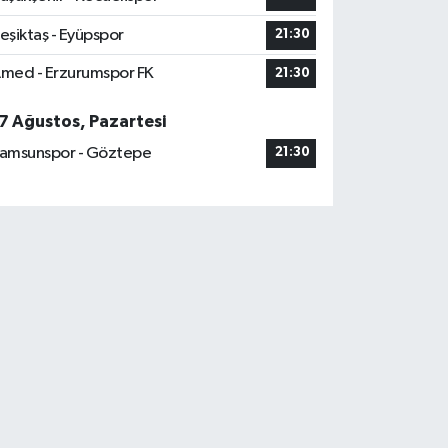
eşiktaş - Eyüpspor
21:30
med - Erzurumspor FK
21:30
7 Ağustos, Pazartesi
amsunspor - Göztepe
21:30