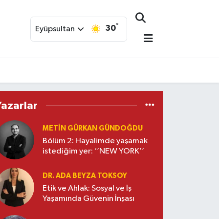
°
30
Eyüpsultan
Yazarlar
METIN GÜRKAN GÜNDOĞDU
Bölüm 2: Hayalimde yaşamak
istediğim yer: ‘’NEW YORK’’
DR. ADA BEYZA TOKSOY
Etik ve Ahlak: Sosyal ve İş
Yaşamında Güvenin İnşası