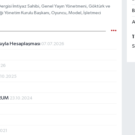
ergisi İmtiyaz Sahibi, Genel Yayın Yönetmeni, Göktürk ve
B
ği Yönetim Kurulu Başkanı, Oyuncu, Model, İşletmeci
A
1
ıyla Hesaplaşması
07.07.2026
S
026
.10.2025
ORUM
23.10.2024
2021