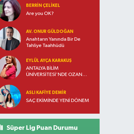
BERRIN ÇELIKEL
Are you OK?
AV. ONUR GÜLDOĞAN
Anahtarın Yanında Bir De
Tahliye Taahhüdü
EYLÜL AYÇA KARAKUŞ
ANTALYA BİLİM
ÜNİVERSİTESİ'NDE OZAN
DOĞULU RÜZGARI ESTİ
ASLI KAFIYE DEMIR
SAÇ EKİMİNDE YENİ DÖNEM
Süper Lig Puan Durumu