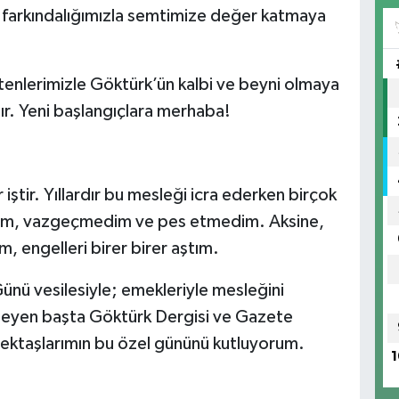
ve farkındalığımızla semtimize değer katmaya
bültenlerimizle Göktürk’ün kalbi ve beyni olmaya
r. Yeni başlangıçlara merhaba!
ştir. Yıllardır bu mesleği icra ederken birçok
madım, vazgeçmedim ve pes etmedim. Aksine,
, engelleri birer birer aştım.
nü vesilesiyle; emekleriyle mesleğini
sleyen başta Göktürk Dergisi ve Gazete
ektaşlarımın bu özel gününü kutluyorum.
1