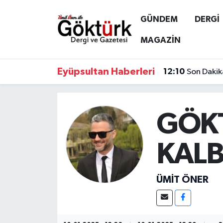
GÜNDEM
DERGİ
Anne Çocuk
Eyüpsultan Hava Durumu
MAGAZİN
BİLİM
Eyüpsultan Trafik Yoğunluk Haritası
Eyüpsultan Haberleri
12:10
Son Dakik
DERGİ
Süper Lig Puan Durumu ve Fikstür
DÜNYA
Tüm Manşetler
GÖK
EĞİTİM
Son Dakika Haberleri
KALB
EKONOMİ
Haber Arşivi
ÜMIT ÖNER
GÖKTÜRK
GÜNDEM