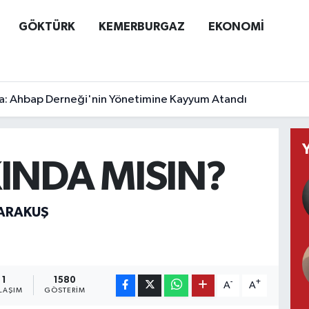
GÖKTÜRK
KEMERBURGAZ
EKONOMİ
a: Ahbap Derneği'nin Yönetimine Kayyum Atandı
INDA MISIN?
KARAKUŞ
1
1580
-
+
A
A
LAŞIM
GÖSTERIM