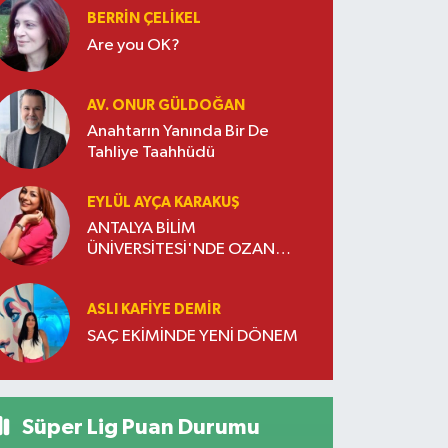
BERRIN ÇELIKEL
Are you OK?
AV. ONUR GÜLDOĞAN
Anahtarın Yanında Bir De
Tahliye Taahhüdü
EYLÜL AYÇA KARAKUŞ
ANTALYA BİLİM
ÜNİVERSİTESİ'NDE OZAN
DOĞULU RÜZGARI ESTİ
ASLI KAFIYE DEMIR
SAÇ EKİMİNDE YENİ DÖNEM
Süper Lig Puan Durumu