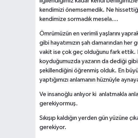
ilgilendiğimiz kadar kendi benliğimizl
kendimizi önemsemedik. Ne hissettiğim
kendimize sormadık mesela...
Ömrümüzün en verimli yaşlarını yaprakl
gibi hayatımızın şah damarından her g
vakit ise çok geç olduğunu fark ettik. N
koyduğumuzda yazarın da dediği gibi h
şekillendiğini öğrenmiş olduk. En bü
yaptığımızı anlamanın hüznüyle aynay
Ve insanoğlu anlıyor ki anlatmakla an
gerekiyormuş.
Sıkışıp kaldığın yerden gün yüzüne çıka
gerekiyor.