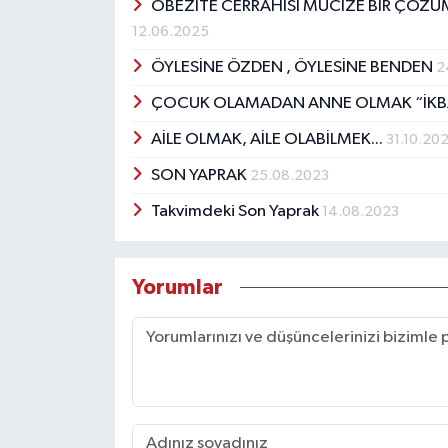
OBEZİTE CERRAHİSİ MUCİZE BİR ÇÖZÜ
12.06.2025
ÖYLESİNE ÖZDEN , ÖYLESİNE BENDEN
2
ÇOCUK OLAMADAN ANNE OLMAK “İKB
AİLE OLMAK, AİLE OLABİLMEK...
31.10.20
SON YAPRAK
25.08.2023
Takvimdeki Son Yaprak
14.08.2023
Yorumlar