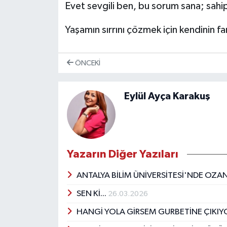
Evet sevgili ben, bu sorum sana; sahi
Yaşamın sırrını çözmek için kendinin fa
ÖNCEKI
Eylül Ayça Karakuş
Yazarın Diğer Yazıları
ANTALYA BİLİM ÜNİVERSİTESİ'NDE OZA
SEN Kİ...
26.03.2026
HANGİ YOLA GİRSEM GURBETİNE ÇIKIY