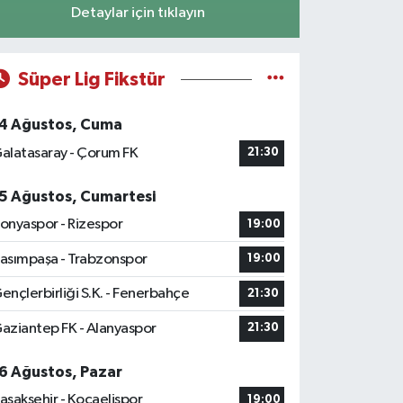
Detaylar için tıklayın
Süper Lig Fikstür
4 Ağustos, Cuma
alatasaray - Çorum FK
21:30
5 Ağustos, Cumartesi
onyaspor - Rizespor
19:00
asımpaşa - Trabzonspor
19:00
ençlerbirliği S.K. - Fenerbahçe
21:30
aziantep FK - Alanyaspor
21:30
6 Ağustos, Pazar
aşakşehir - Kocaelispor
19:00