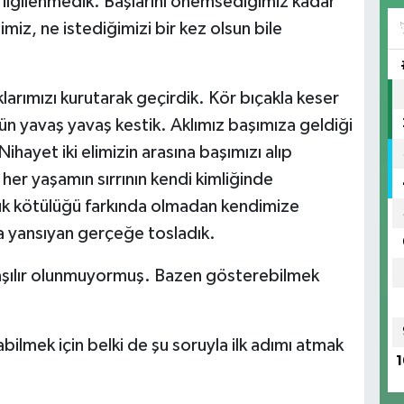
e ilgilenmedik. Başlarını önemsediğimiz kadar
iz, ne istediğimizi bir kez olsun bile
arımızı kurutarak geçirdik. Kör bıçakla keser
ün yavaş yavaş kestik. Aklımız başımıza geldiği
ihayet iki elimizin arasına başımızı alıp
er yaşamın sırrının kendi kimliğinde
yük kötülüğü farkında olmadan kendimize
a yansıyan gerçeğe tosladık.
laşılır olunmuyormuş. Bazen gösterebilmek
bilmek için belki de şu soruyla ilk adımı atmak
1