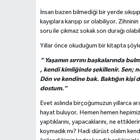
KEMERBURGAZ
İnsan bazen bilmediği bir yerde sıkışıp
kayıplara karışıp sır olabiliyor. Zihni
KÜLTÜR - SANAT
soru ile çıkmaz sokak son durağı olabil
MAGAZİN
Yıllar önce okuduğum bir kitapta şöyl
ÖZEL HABER
“ Yaşamın sırrını başkalarında bulm
, kendi kimliğinde şekillenir. Sen; 
SAĞLIK
Dön ve kendine bak. Baktığın kişi 
dostum.”
SPOR
Evet aslında birçoğumuzun yıllarca ar
TEKNOLOJİ
hayat buluyor. Hemen hemen hepimiz k
yaptıklarını, yapacaklarını, ne ettikle
TİCARET
koymadık mı? Hadi dürüst olalım kendim
YAŞAM