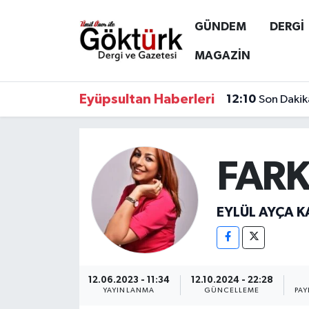
GÜNDEM
DERGİ
Anne Çocuk
Eyüpsultan Hava Durumu
MAGAZİN
BİLİM
Eyüpsultan Trafik Yoğunluk Haritası
Eyüpsultan Haberleri
12:10
Son Dakik
DERGİ
Süper Lig Puan Durumu ve Fikstür
DÜNYA
Tüm Manşetler
FARK
EĞİTİM
Son Dakika Haberleri
EYLÜL AYÇA 
EKONOMİ
Haber Arşivi
GÖKTÜRK
12.06.2023 - 11:34
12.10.2024 - 22:28
YAYINLANMA
GÜNCELLEME
PAY
GÜNDEM