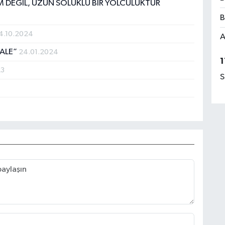
M DEĞİL, UZUN SOLUKLU BİR YOLCULUKTUR
B
4.10.2024
A
ALE”
24.01.2024
1
23
S