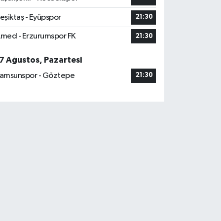
eşiktaş - Eyüpspor
21:30
med - Erzurumspor FK
21:30
7 Ağustos, Pazartesi
amsunspor - Göztepe
21:30