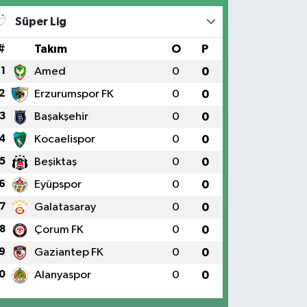
Süper Lig
#
Takım
O
P
1
Amed
0
0
2
Erzurumspor FK
0
0
3
Başakşehir
0
0
4
Kocaelispor
0
0
5
Beşiktaş
0
0
6
Eyüpspor
0
0
7
Galatasaray
0
0
8
Çorum FK
0
0
9
Gaziantep FK
0
0
0
Alanyaspor
0
0