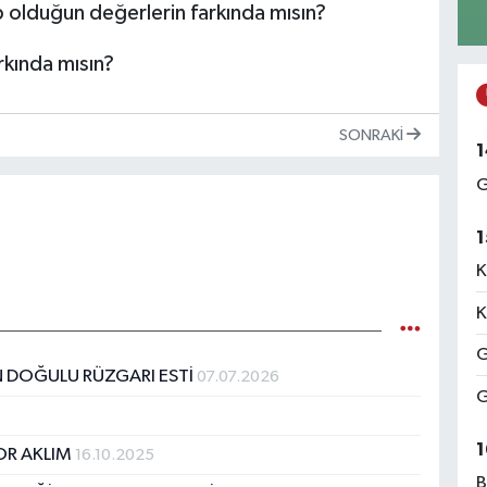
p olduğun değerlerin farkında mısın?
rkında mısın?
SONRAKI
1
G
1
K
K
G
N DOĞULU RÜZGARI ESTİ
07.07.2026
G
1
OR AKLIM
16.10.2025
B