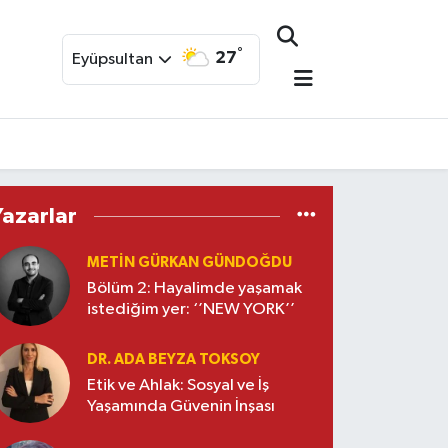
°
27
Eyüpsultan
Yazarlar
METIN GÜRKAN GÜNDOĞDU
Bölüm 2: Hayalimde yaşamak
istediğim yer: ‘’NEW YORK’’
DR. ADA BEYZA TOKSOY
Etik ve Ahlak: Sosyal ve İş
Yaşamında Güvenin İnşası