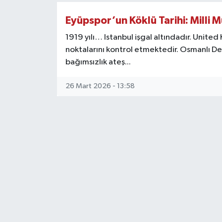
KEMERBURGAZ
Eyüpspor’un Köklü Tarihi: Milli
1919 yılı… Istanbul işgal altındadır. United
KÜLTÜR - SANAT
noktalarını kontrol etmektedir. Osmanlı Dev
bağımsızlık ateş...
MAGAZİN
26 Mart 2026 - 13:58
ÖZEL HABER
SAĞLIK
SPOR
TEKNOLOJİ
TİCARET
YAŞAM