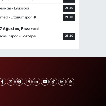
eşiktaş - Eyüpspor
21:30
med - Erzurumspor FK
21:30
7 Ağustos, Pazartesi
amsunspor - Göztepe
21:30