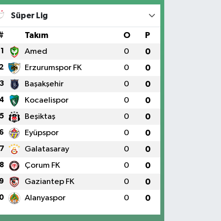
Süper Lig
#
Takım
O
P
1
Amed
0
0
2
Erzurumspor FK
0
0
3
Başakşehir
0
0
4
Kocaelispor
0
0
5
Beşiktaş
0
0
6
Eyüpspor
0
0
7
Galatasaray
0
0
8
Çorum FK
0
0
9
Gaziantep FK
0
0
0
Alanyaspor
0
0