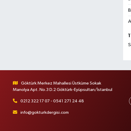
B
A
1
S
Göktürk Merkez Mahallesi Üstküme Sokak
Manolya Apt. No.3 D.2 Göktürk-Eyüpsultan/İstanbul
0212 322 17 07 - 0541 271 24 48
info@gokturkdergisi.com