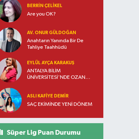
BERRIN ÇELIKEL
Are you OK?
AV. ONUR GÜLDOĞAN
Anahtarın Yanında Bir De
Tahliye Taahhüdü
EYLÜL AYÇA KARAKUŞ
ANTALYA BİLİM
ÜNİVERSİTESİ'NDE OZAN
DOĞULU RÜZGARI ESTİ
ASLI KAFIYE DEMIR
SAÇ EKİMİNDE YENİ DÖNEM
Süper Lig Puan Durumu