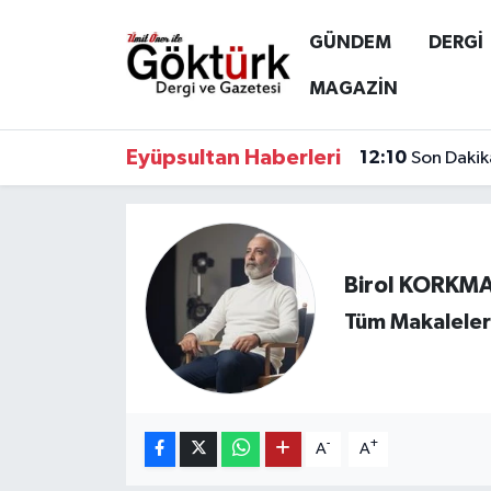
GÜNDEM
DERGİ
Anne Çocuk
Eyüpsultan Hava Durumu
MAGAZİN
BİLİM
Eyüpsultan Trafik Yoğunluk Haritası
Eyüpsultan Haberleri
12:10
Son Dakik
DERGİ
Süper Lig Puan Durumu ve Fikstür
DÜNYA
Tüm Manşetler
Birol KORKM
EĞİTİM
Son Dakika Haberleri
Tüm Makaleler
EKONOMİ
Haber Arşivi
GÖKTÜRK
-
+
A
A
GÜNDEM