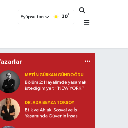
°
30
Eyüpsultan
Yazarlar
METIN GÜRKAN GÜNDOĞDU
Bölüm 2: Hayalimde yaşamak
istediğim yer: ‘’NEW YORK’’
DR. ADA BEYZA TOKSOY
Etik ve Ahlak: Sosyal ve İş
Yaşamında Güvenin İnşası