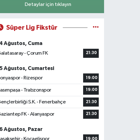
Detaylar için tıklayın
Süper Lig Fikstür
4 Ağustos, Cuma
alatasaray - Çorum FK
21:30
5 Ağustos, Cumartesi
onyaspor - Rizespor
19:00
asımpaşa - Trabzonspor
19:00
ençlerbirliği S.K. - Fenerbahçe
21:30
aziantep FK - Alanyaspor
21:30
6 Ağustos, Pazar
aşakşehir - Kocaelispor
19:00