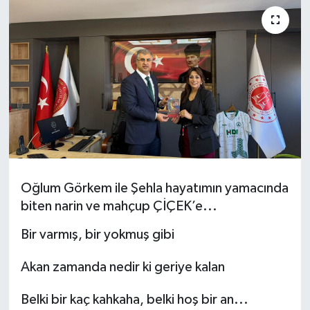
KEMERBURGAZ
KÜLTÜR - SANAT
MAGAZİN
ÖZEL HABER
SAĞLIK
Oğlum Görkem ile Şehla hayatımın yamacında
SPOR
biten narin ve mahçup ÇİÇEK’e...
Bir varmış, bir yokmuş gibi
TEKNOLOJİ
Akan zamanda nedir ki geriye kalan
TİCARET
Belki bir kaç kahkaha, belki hoş bir an...
YAŞAM