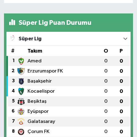
Süper Lig Puan Durumu
Süper Lig
#
Takım
O
P
1
Amed
0
0
2
Erzurumspor FK
0
0
3
Başakşehir
0
0
4
Kocaelispor
0
0
5
Beşiktaş
0
0
6
Eyüpspor
0
0
7
Galatasaray
0
0
8
Çorum FK
0
0