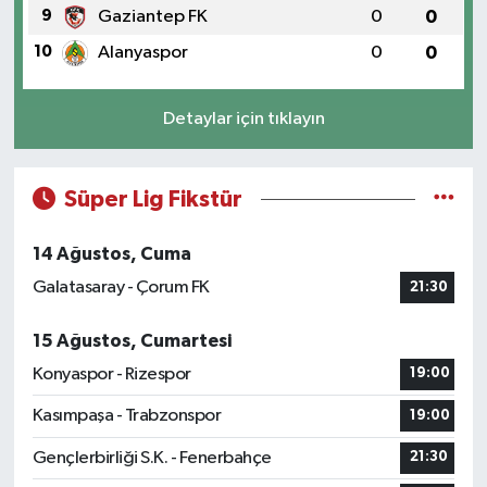
9
Gaziantep FK
0
0
10
Alanyaspor
0
0
Detaylar için tıklayın
Süper Lig Fikstür
14 Ağustos, Cuma
Galatasaray - Çorum FK
21:30
15 Ağustos, Cumartesi
Konyaspor - Rizespor
19:00
Kasımpaşa - Trabzonspor
19:00
Gençlerbirliği S.K. - Fenerbahçe
21:30