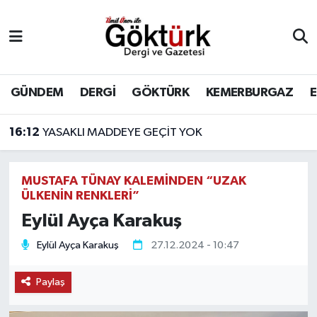
Anne Çocuk
Eyüpsultan Hava Durumu
BİLİM
Eyüpsultan Trafik Yoğunluk Haritası
GÜNDEM
DERGİ
GÖKTÜRK
KEMERBURGAZ
16:12
YASAKLI MADDEYE GEÇİT YOK
DERGİ
Süper Lig Puan Durumu ve Fikstür
13:38
Eyüpsultan İlçe Jandarma Komutanı Zeki Gülter, Yüzbaşı Rütbesine Terfi Etti
DÜNYA
Tüm Manşetler
MUSTAFA TÜNAY KALEMİNDEN “UZAK
ÜLKENİN RENKLERİ”
EĞİTİM
Son Dakika Haberleri
Eylül Ayça Karakuş
EKONOMİ
Haber Arşivi
Eylül Ayça Karakuş
27.12.2024 - 10:47
GÖKTÜRK
Paylaş
GÜNDEM