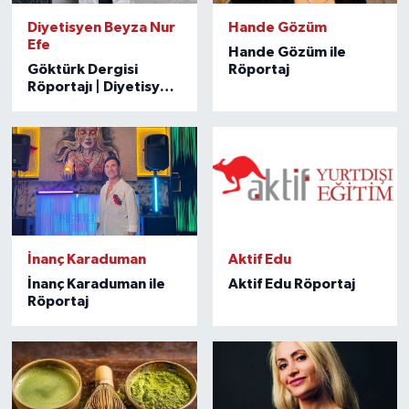
Diyetisyen Beyza Nur
Hande Gözüm
Efe
Hande Gözüm ile
Göktürk Dergisi
Röportaj
Röportajı | Diyetisyen
Beyza Nur Efe
İnanç Karaduman
Aktif Edu
İnanç Karaduman ile
Aktif Edu Röportaj
Röportaj