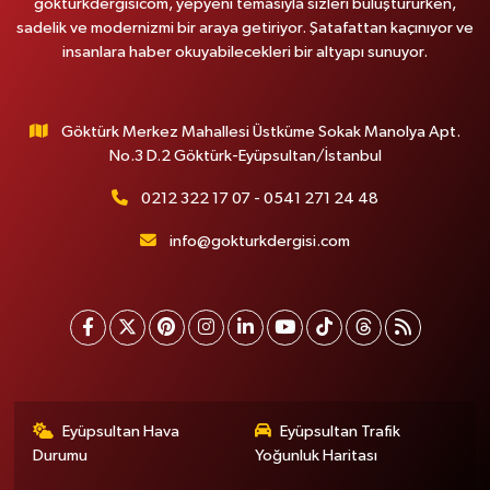
gokturkdergisicom, yepyeni temasıyla sizleri buluştururken,
sadelik ve modernizmi bir araya getiriyor. Şatafattan kaçınıyor ve
insanlara haber okuyabilecekleri bir altyapı sunuyor.
Göktürk Merkez Mahallesi Üstküme Sokak Manolya Apt.
No.3 D.2 Göktürk-Eyüpsultan/İstanbul
0212 322 17 07 - 0541 271 24 48
info@gokturkdergisi.com
Eyüpsultan Hava
Eyüpsultan Trafik
Durumu
Yoğunluk Haritası