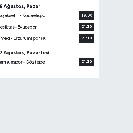
6 Ağustos, Pazar
aşakşehir - Kocaelispor
19:00
eşiktaş - Eyüpspor
21:30
med - Erzurumspor FK
21:30
7 Ağustos, Pazartesi
amsunspor - Göztepe
21:30