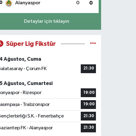
0
Alanyaspor
0
0
Detaylar için tıklayın
Süper Lig Fikstür
4 Ağustos, Cuma
alatasaray - Çorum FK
21:30
5 Ağustos, Cumartesi
onyaspor - Rizespor
19:00
asımpaşa - Trabzonspor
19:00
ençlerbirliği S.K. - Fenerbahçe
21:30
aziantep FK - Alanyaspor
21:30