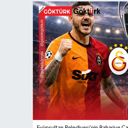
KEMERBURGAZ
KÜLTÜR - SANAT
MAGAZİN
ÖZEL HABER
SAĞLIK
SPOR
TEKNOLOJİ
TİCARET
YAŞAM
Eyüpsultan Belediyesi’nin Bahariye C