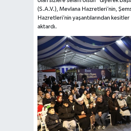
olan sizlere selam olsun” diyerek ba
(S.A.V.), Mevlana Hazretleri’nin, Şems-
Hazretleri’nin yaşantılarından kesitler an
aktardı.