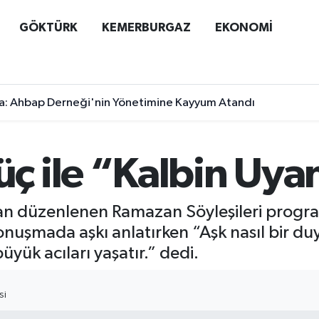
GÖKTÜRK
KEMERBURGAZ
EKONOMİ
a: Ahbap Derneği'nin Yönetimine Kayyum Atandı
ile “Kalbin Uyanı
dan düzenlenen Ramazan Söyleşileri progr
uşmada aşkı anlatırken “Aşk nasıl bir du
yük acıları yaşatır.” dedi.
SI