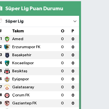
Süper Lig Puan Durumu
Süper Lig
#
Takım
O
P
1
Amed
0
0
2
Erzurumspor FK
0
0
3
Başakşehir
0
0
4
Kocaelispor
0
0
5
Beşiktaş
0
0
6
Eyüpspor
0
0
7
Galatasaray
0
0
8
Çorum FK
0
0
9
Gaziantep FK
0
0