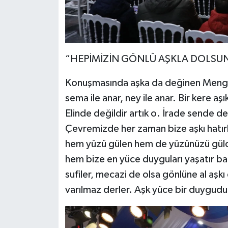
“HEPİMİZİN GÖNLÜ AŞKLA DOLSU
Konuşmasında aşka da değinen Mengüç şu
sema ile anar, ney ile anar. Bir kere 
Elinde değildir artık o. İrade sende de
Çevremizde her zaman bize aşkı hatırl
hem yüzü gülen hem de yüzünüzü güldür
hem bize en yüce duyguları yaşatır ba
sufiler, mecazi de olsa gönlüne al aş
varılmaz derler. Aşk yüce bir duygudu