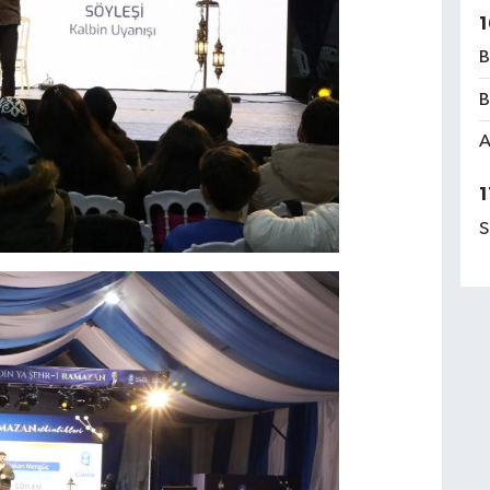
1
B
B
A
1
S