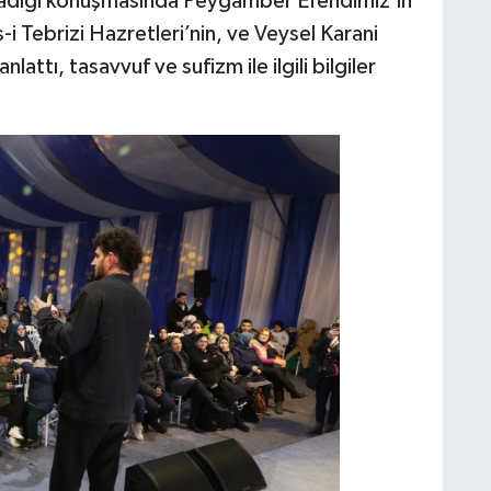
şladığı konuşmasında Peygamber Efendimiz’in
i Tebrizi Hazretleri’nin, ve Veysel Karani
lattı, tasavvuf ve sufizm ile ilgili bilgiler