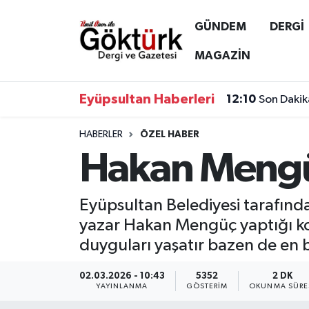
GÜNDEM
DERGİ
Anne Çocuk
Eyüpsultan Hava Durumu
MAGAZİN
BİLİM
Eyüpsultan Trafik Yoğunluk Haritası
Eyüpsultan Haberleri
12:10
Son Dakik
DERGİ
Süper Lig Puan Durumu ve Fikstür
HABERLER
ÖZEL HABER
Hakan Mengüç 
DÜNYA
Tüm Manşetler
EĞİTİM
Son Dakika Haberleri
Eyüpsultan Belediyesi tarafın
yazar Hakan Mengüç yaptığı kon
EKONOMİ
Haber Arşivi
duyguları yaşatır bazen de en bü
GÖKTÜRK
02.03.2026 - 10:43
5352
2 DK
YAYINLANMA
GÖSTERIM
OKUNMA SÜRE
GÜNDEM