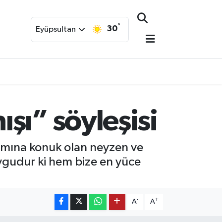
°
30
Eyüpsultan
şı” söyleşisi
amına konuk olan neyzen ve
ygudur ki hem bize en yüce
-
+
A
A