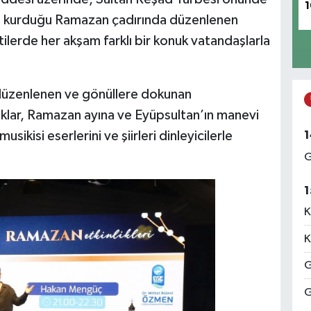
1
) kurduğu Ramazan çadırında düzenlenen
etilerde her akşam farklı bir konuk vatandaşlarla
düzenlenen ve gönüllere dokunan
uklar, Ramazan ayına ve Eyüpsultan’ın manevi
1
ikisi eserlerini ve şiirleri dinleyicilerle
G
1
K
K
G
G