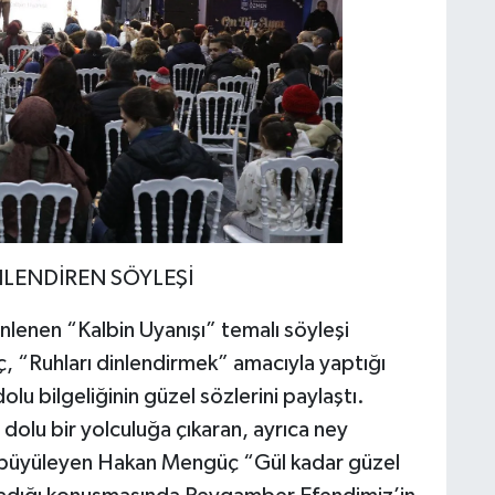
LENDİREN SÖYLEŞİ
lenen “Kalbin Uyanışı” temalı söyleşi
 “Ruhları dinlendirmek” amacıyla yaptığı
lu bilgeliğinin güzel sözlerini paylaştı.
m dolu bir yolculuğa çıkaran, ayrıca ney
a büyüleyen Hakan Mengüç “Gül kadar güzel