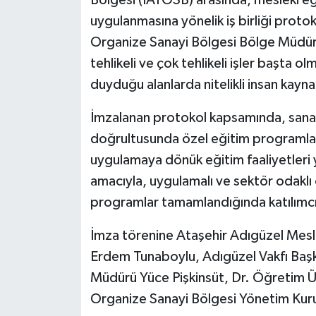
Bölgesi (İAYOSB) arasında, mesleki eği
uygulanmasına yönelik iş birliği proto
Organize Sanayi Bölgesi Bölge Müdürlü
tehlikeli ve çok tehlikeli işler başta o
duyduğu alanlarda nitelikli insan kayna
İmzalanan protokol kapsamında, sanay
doğrultusunda özel eğitim programlar
uygulamaya dönük eğitim faaliyetleri y
amacıyla, uygulamalı ve sektör odaklı 
programlar tamamlandığında katılımcı
İmza törenine Ataşehir Adıgüzel Mesl
Erdem Tunaboylu, Adıgüzel Vakfı Baş
Müdürü Yüce Pişkinsüt, Dr. Öğretim Üy
Organize Sanayi Bölgesi Yönetim Kuru