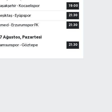
aşakşehir - Kocaelispor
19:00
eşiktaş - Eyüpspor
21:30
med - Erzurumspor FK
21:30
7 Ağustos, Pazartesi
amsunspor - Göztepe
21:30