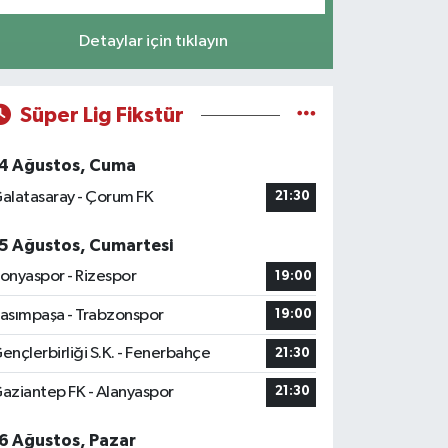
Detaylar için tıklayın
Süper Lig Fikstür
4 Ağustos, Cuma
alatasaray - Çorum FK
21:30
5 Ağustos, Cumartesi
onyaspor - Rizespor
19:00
asımpaşa - Trabzonspor
19:00
ençlerbirliği S.K. - Fenerbahçe
21:30
aziantep FK - Alanyaspor
21:30
6 Ağustos, Pazar