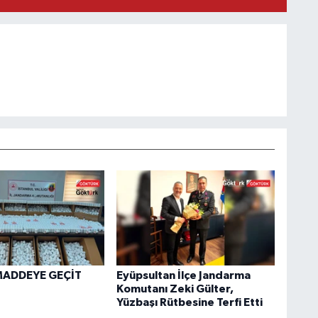
MADDEYE GEÇİT
Eyüpsultan İlçe Jandarma
Komutanı Zeki Gülter,
Yüzbaşı Rütbesine Terfi Etti