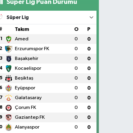
Süper Lig Puan Durumu
Süper Lig
#
Takım
O
P
1
Amed
0
0
2
Erzurumspor FK
0
0
3
Başakşehir
0
0
4
Kocaelispor
0
0
5
Beşiktaş
0
0
6
Eyüpspor
0
0
7
Galatasaray
0
0
8
Çorum FK
0
0
9
Gaziantep FK
0
0
0
Alanyaspor
0
0