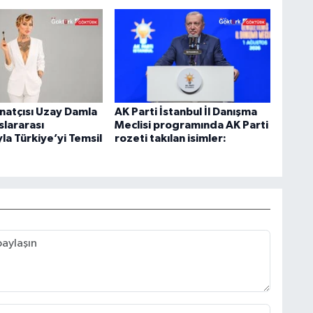
natçısı Uzay Damla
AK Parti İstanbul İl Danışma
uslararası
Meclisi programında AK Parti
yla Türkiye’yi Temsil
rozeti takılan isimler: