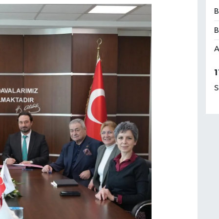
B
B
A
1
S