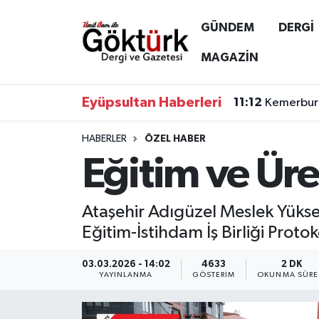
GÜNDEM
DERGİ
Anne Çocuk
Eyüpsultan Hava Durumu
MAGAZİN
BİLİM
Eyüpsultan Trafik Yoğunluk Haritası
Eyüpsultan Haberleri
11:12
Kemerburg
DERGİ
Süper Lig Puan Durumu ve Fikstür
HABERLER
ÖZEL HABER
Eğitim ve Üret
DÜNYA
Tüm Manşetler
EĞİTİM
Son Dakika Haberleri
Ataşehir Adıgüzel Meslek Yükse
Eğitim-İstihdam İş Birliği Proto
EKONOMİ
Haber Arşivi
03.03.2026 - 14:02
4633
2 DK
GÖKTÜRK
YAYINLANMA
GÖSTERIM
OKUNMA SÜRE
GÜNDEM