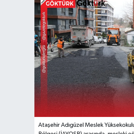
KEMERBURGAZ
KÜLTÜR - SANAT
MAGAZİN
ÖZEL HABER
SAĞLIK
SPOR
TEKNOLOJİ
TİCARET
Ataşehir Adıgüzel Meslek Yüksekokulu
YAŞAM