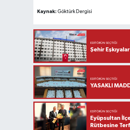
Kaynak:
Göktürk Dergisi
EDITÖRÜN SEÇTIĞI
Şehir Eşkıyala
EDITÖRÜN SEÇTIĞI
YASAKLI MADD
EDITÖRÜN SEÇTIĞI
Eyüpsultan İlç
Rütbesine Terfi