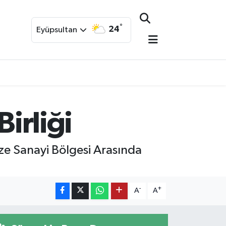
°
24
Eyüpsultan
Birliği
ze Sanayi Bölgesi Arasında
-
+
A
A