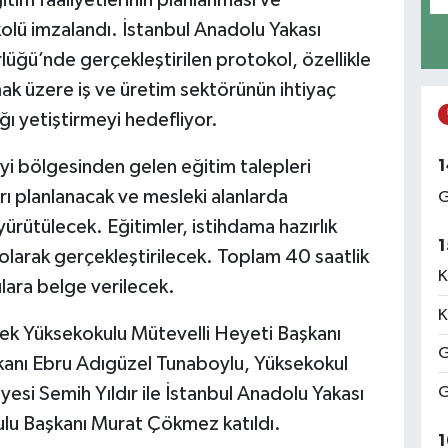
tim faaliyetlerinin planlanması ve
kolü imzalandı. İstanbul Anadolu Yakası
ğü’nde gerçekleştirilen protokol, özellikle
lmak üzere iş ve üretim sektörünün ihtiyaç
ğı yetiştirmeyi hedefliyor.
1
i bölgesinden gelen eğitim talepleri
ı planlanacak ve mesleki alanlarda
G
ürütülecek. Eğitimler, istihdama hazırlık
1
olarak gerçekleştirilecek. Toplam 40 saatlik
K
lara belge verilecek.
K
ek Yüksekokulu Mütevelli Heyeti Başkanı
G
kanı Ebru Adıgüzel Tunaboylu, Yüksekokul
G
esi Semih Yıldır ile İstanbul Anadolu Yakası
lu Başkanı Murat Çökmez katıldı.
1