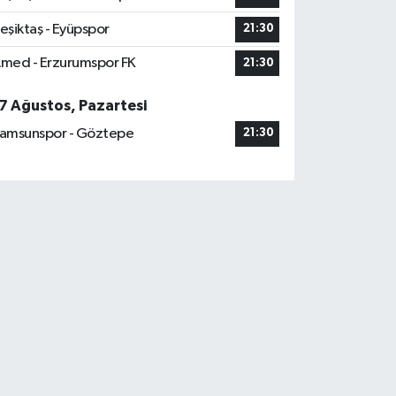
eşiktaş - Eyüpspor
21:30
med - Erzurumspor FK
21:30
7 Ağustos, Pazartesi
amsunspor - Göztepe
21:30