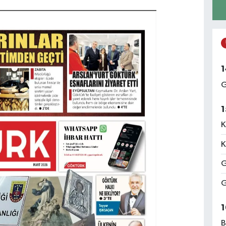
1
G
1
K
K
G
G
1
B