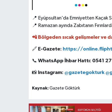
📍 Eyüpsultan'da Emniyetten Kaçak 
📍 Ramazan ayında Zabıtanın Fırınlar
📲 Bölgeden sıcak gelişmeler ve da
🔗
E-Gazete:
https://online.flip
📞
WhatsApp İhbar Hattı: 0541 27
📸
Instagram:
@gazetegokturk
@g
Kaynak:
Gazete Göktürk
EDITÖRÜN SEÇTIĞI