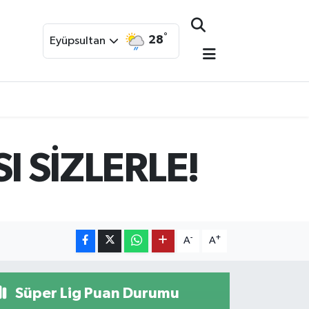
°
28
Eyüpsultan
 SİZLERLE!
-
+
A
A
Süper Lig Puan Durumu