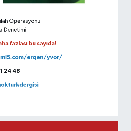
Silah Operasyonu
da Denetimi
ha fazlası bu sayıda!
html5.com/erqen/yvor/
1 24 48
okturkdergisi