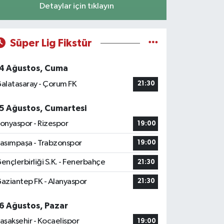
Detaylar için tıklayın
Süper Lig Fikstür
4 Ağustos, Cuma
alatasaray - Çorum FK
21:30
5 Ağustos, Cumartesi
onyaspor - Rizespor
19:00
asımpaşa - Trabzonspor
19:00
ençlerbirliği S.K. - Fenerbahçe
21:30
aziantep FK - Alanyaspor
21:30
6 Ağustos, Pazar
aşakşehir - Kocaelispor
19:00