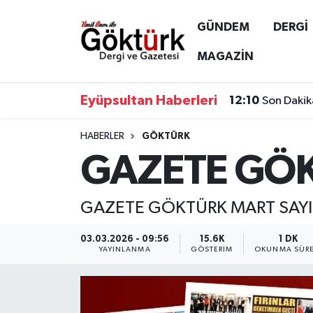
GÜNDEM
DERGİ
Anne Çocuk
Eyüpsultan Hava Durumu
MAGAZİN
BİLİM
Eyüpsultan Trafik Yoğunluk Haritası
Eyüpsultan Haberleri
12:10
Son Dakik
DERGİ
Süper Lig Puan Durumu ve Fikstür
HABERLER
GÖKTÜRK
GAZETE GÖKT
DÜNYA
Tüm Manşetler
EĞİTİM
Son Dakika Haberleri
GAZETE GÖKTÜRK MART SAYIS
EKONOMİ
Haber Arşivi
03.03.2026 - 09:56
15.6K
1 DK
YAYINLANMA
GÖSTERIM
OKUNMA SÜRE
GÖKTÜRK
GÜNDEM