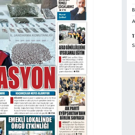
B
A
1
S