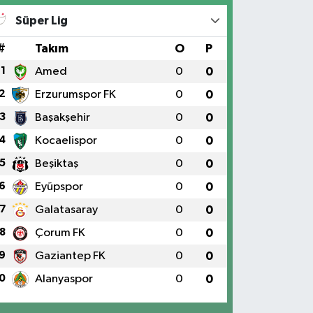
Süper Lig
#
Takım
O
P
1
Amed
0
0
2
Erzurumspor FK
0
0
3
Başakşehir
0
0
4
Kocaelispor
0
0
5
Beşiktaş
0
0
6
Eyüpspor
0
0
7
Galatasaray
0
0
8
Çorum FK
0
0
9
Gaziantep FK
0
0
0
Alanyaspor
0
0