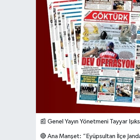
KEMERBURGAZ
KÜLTÜR - SANAT
MAGAZİN
ÖZEL HABER
SAĞLIK
SPOR
TEKNOLOJİ
📰 Genel Yayın Yönetmeni Tayyar Işıks
TİCARET
🔴 Ana Manşet: “Eyüpsultan İlçe Jan
YAŞAM