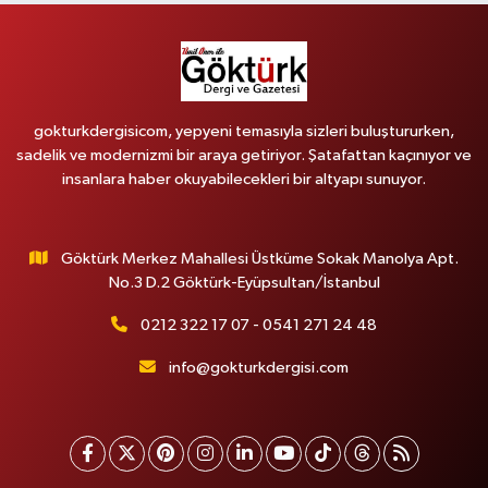
gokturkdergisicom, yepyeni temasıyla sizleri buluştururken,
sadelik ve modernizmi bir araya getiriyor. Şatafattan kaçınıyor ve
insanlara haber okuyabilecekleri bir altyapı sunuyor.
Göktürk Merkez Mahallesi Üstküme Sokak Manolya Apt.
No.3 D.2 Göktürk-Eyüpsultan/İstanbul
0212 322 17 07 - 0541 271 24 48
info@gokturkdergisi.com