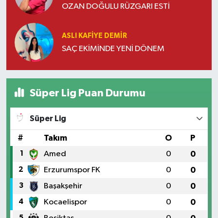
OZAN DOĞULU RÜZGARI ESTİ
ASLI KAFIYE DEMIR
SAÇ EKİMİNDE YENİ DÖNEM
Süper Lig Puan Durumu
Süper Lig
#
Takım
O
P
1
Amed
0
0
2
Erzurumspor FK
0
0
3
Başakşehir
0
0
4
Kocaelispor
0
0
5