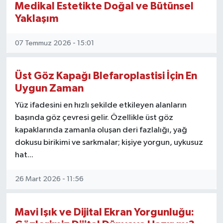
Medikal Estetikte Doğal ve Bütünsel
KEMERBURGAZ
Yaklaşım
KÜLTÜR - SANAT
07 Temmuz 2026 - 15:01
MAGAZİN
Üst Göz Kapağı Blefaroplastisi İçin En
Uygun Zaman
ÖZEL HABER
Yüz ifadesini en hızlı şekilde etkileyen alanların
başında göz çevresi gelir. Özellikle üst göz
SAĞLIK
kapaklarında zamanla oluşan deri fazlalığı, yağ
dokusu birikimi ve sarkmalar; kişiye yorgun, uykusuz
SPOR
hat...
TEKNOLOJİ
26 Mart 2026 - 11:56
TİCARET
Mavi Işık ve Dijital Ekran Yorgunluğu:
YAŞAM