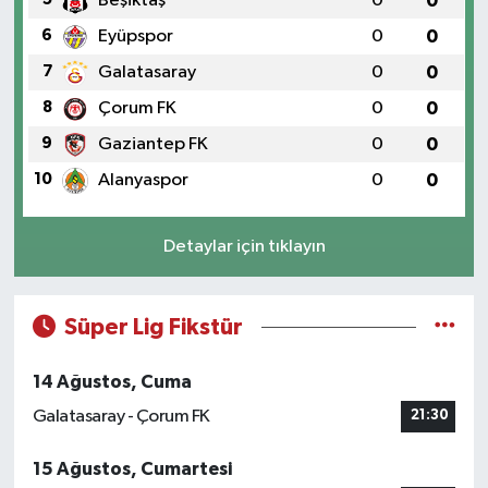
Beşiktaş
0
0
6
Eyüpspor
0
0
7
Galatasaray
0
0
8
Çorum FK
0
0
9
Gaziantep FK
0
0
10
Alanyaspor
0
0
Detaylar için tıklayın
Süper Lig Fikstür
14 Ağustos, Cuma
Galatasaray - Çorum FK
21:30
15 Ağustos, Cumartesi