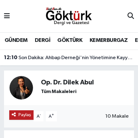
Anne Çocuk
Eyüpsultan Hava Durumu
BİLİM
Eyüpsultan Trafik Yoğunluk Haritası
GÜNDEM
DERGİ
GÖKTÜRK
KEMERBURGAZ
DERGİ
Süper Lig Puan Durumu ve Fikstür
12:10
Son Dakika: Ahbap Derneği'nin Yönetimine Kayyum Atandı
DÜNYA
Tüm Manşetler
Op. Dr. Dilek Abul
EĞİTİM
Son Dakika Haberleri
Tüm Makaleleri
EKONOMİ
Haber Arşivi
Paylaş
-
+
10 Makale
A
A
GÖKTÜRK
GÜNDEM