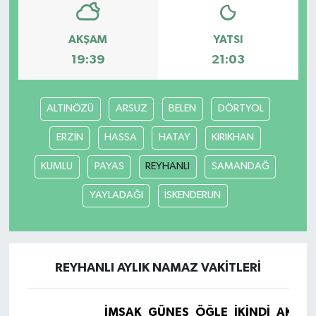
AKŞAM
YATSI
19:39
21:03
ALTINÖZÜ
ARSUZ
BELEN
DÖRTYOL
ERZİN
HASSA
HATAY
KIRIKHAN
KUMLU
PAYAS
REYHANLI
SAMANDAĞ
YAYLADAĞI
İSKENDERUN
REYHANLI AYLIK NAMAZ VAKITLERI
İMSAK
GÜNEŞ
ÖĞLE
İKINDI
AKŞA