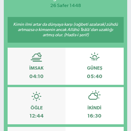
26 Safer 1448
KEMERBURGAZ
Kimin ilmi artar da dünyaya karşı (rağbeti azalarak) zühdü
KÜLTÜR - SANAT
artmazsa o kimsenin ancak Allâhü Teâlâ'dan uzaklığı
artmış olur. (Hadis-i şerif)
MAGAZİN
ÖZEL HABER
İMSAK
GÜNEŞ
SAĞLIK
04:10
05:40
SPOR
TEKNOLOJİ
ÖĞLE
İKINDI
TİCARET
12:44
16:30
YAŞAM