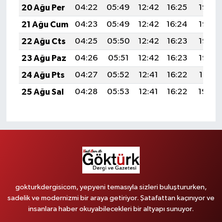
20 Ağu Per
04:22
05:49
12:42
16:25
19:26
21 Ağu Cum
04:23
05:49
12:42
16:24
19:25
22 Ağu Cts
04:25
05:50
12:42
16:23
19:23
23 Ağu Paz
04:26
05:51
12:42
16:23
19:22
24 Ağu Pts
04:27
05:52
12:41
16:22
19:21
25 Ağu Sal
04:28
05:53
12:41
16:22
19:20
gokturkdergisicom, yepyeni temasıyla sizleri buluştururken,
sadelik ve modernizmi bir araya getiriyor. Şatafattan kaçınıyor ve
insanlara haber okuyabilecekleri bir altyapı sunuyor.