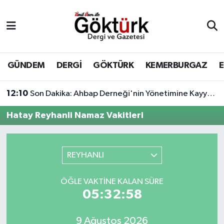
Anne Çocuk
Eyüpsultan Hava Durumu
BİLİM
Eyüpsultan Trafik Yoğunluk Haritası
GÜNDEM
DERGİ
GÖKTÜRK
KEMERBURGAZ
DERGİ
Süper Lig Puan Durumu ve Fikstür
12:10
Son Dakika: Ahbap Derneği'nin Yönetimine Kayyum Atandı
DÜNYA
Tüm Manşetler
Hatay Reyhanli Namaz Vakitleri
EĞİTİM
Son Dakika Haberleri
REYHANLI
EKONOMİ
Haber Arşivi
ÖĞLE VAKTINE KALAN SÜRE
GÖKTÜRK
05:32:58
GÜNDEM
9 Ağustos 2026