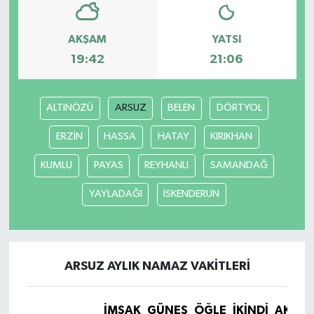
AKŞAM
YATSI
19:42
21:06
ALTINÖZÜ
ARSUZ
BELEN
DÖRTYOL
ERZİN
HASSA
HATAY
KIRIKHAN
KUMLU
PAYAS
REYHANLI
SAMANDAĞ
YAYLADAĞI
İSKENDERUN
ARSUZ AYLIK NAMAZ VAKITLERI
İMSAK
GÜNEŞ
ÖĞLE
İKINDI
AKŞA