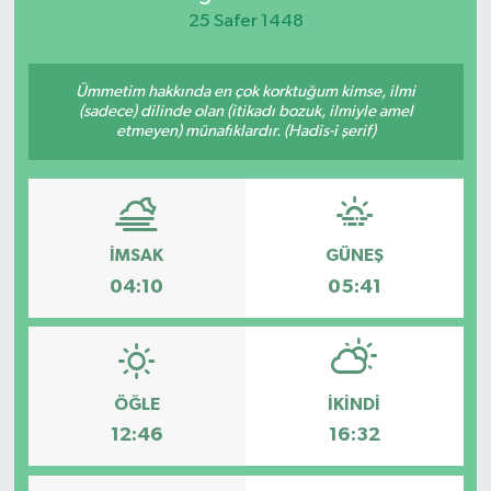
25 Safer 1448
KEMERBURGAZ
Ümmetim hakkında en çok korktuğum kimse, ilmi
KÜLTÜR - SANAT
(sadece) dilinde olan (itikadı bozuk, ilmiyle amel
etmeyen) münafıklardır. (Hadis-i şerif)
MAGAZİN
ÖZEL HABER
İMSAK
GÜNEŞ
SAĞLIK
04:10
05:41
SPOR
TEKNOLOJİ
ÖĞLE
İKINDI
TİCARET
12:46
16:32
YAŞAM