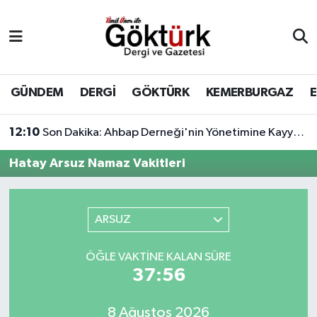
Anne Çocuk
Eyüpsultan Hava Durumu
BİLİM
Eyüpsultan Trafik Yoğunluk Haritası
GÜNDEM
DERGİ
GÖKTÜRK
KEMERBURGAZ
DERGİ
Süper Lig Puan Durumu ve Fikstür
12:10
Son Dakika: Ahbap Derneği'nin Yönetimine Kayyum Atandı
DÜNYA
Tüm Manşetler
Hatay Arsuz Namaz Vakitleri
EĞİTİM
Son Dakika Haberleri
ARSUZ
EKONOMİ
Haber Arşivi
ÖĞLE VAKTINE KALAN SÜRE
GÖKTÜRK
37:56
GÜNDEM
8 Ağustos 2026