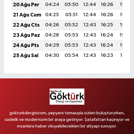
20 Ağu Per
04:24
05:50
12:44
16:26
19:28
21 Ağu Cum
04:25
05:51
12:44
16:26
19:26
22 Ağu Cts
04:26
05:52
12:43
16:25
19:25
23 Ağu Paz
04:28
05:53
12:43
16:24
19:24
24 Ağu Pts
04:29
05:53
12:43
16:24
19:22
25 Ağu Sal
04:30
05:54
12:43
16:23
19:21
gokturkdergisicom, yepyeni temasıyla sizleri buluştururken,
sadelik ve modernizmi bir araya getiriyor. Şatafattan kaçınıyor ve
insanlara haber okuyabilecekleri bir altyapı sunuyor.