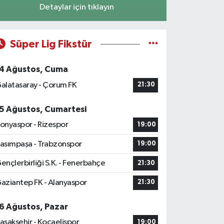
Detaylar için tıklayın
Süper Lig Fikstür
4 Ağustos, Cuma
alatasaray - Çorum FK
21:30
5 Ağustos, Cumartesi
onyaspor - Rizespor
19:00
asımpaşa - Trabzonspor
19:00
ençlerbirliği S.K. - Fenerbahçe
21:30
aziantep FK - Alanyaspor
21:30
6 Ağustos, Pazar
aşakşehir - Kocaelispor
19:00