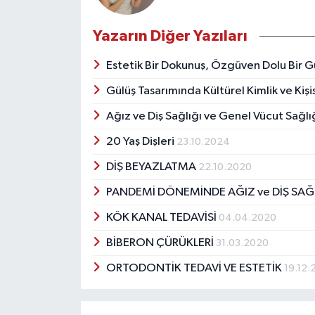
Yazarın Diğer Yazıları
Estetik Bir Dokunuş, Özgüven Dolu Bir G
Gülüş Tasarımında Kültürel Kimlik ve Kiş
Ağız ve Diş Sağlığı ve Genel Vücut Sağlığı
20 Yaş Dişleri
23.10.2024
DİŞ BEYAZLATMA
22.10.2020
PANDEMİ DÖNEMİNDE AĞIZ ve DİŞ SAĞ
KÖK KANAL TEDAVİSİ
04.04.2020
BİBERON ÇÜRÜKLERİ
31.03.2020
ORTODONTİK TEDAVİ VE ESTETİK
19.12.