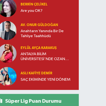
BERRIN ÇELIKEL
Are you OK?
AV. ONUR GÜLDOĞAN
Anahtarın Yanında Bir De
Tahliye Taahhüdü
EYLÜL AYÇA KARAKUŞ
ANTALYA BİLİM
ÜNİVERSİTESİ'NDE OZAN
DOĞULU RÜZGARI ESTİ
ASLI KAFIYE DEMIR
SAÇ EKİMİNDE YENİ DÖNEM
Süper Lig Puan Durumu