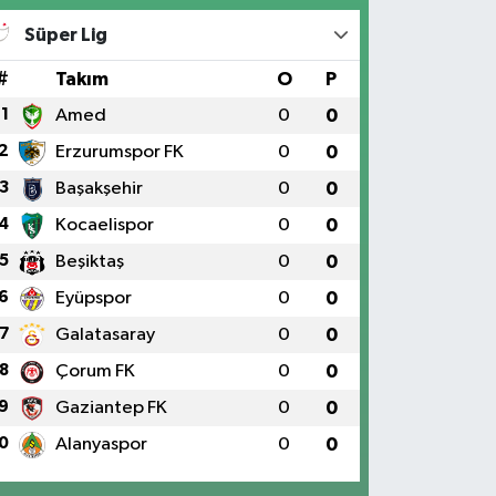
Süper Lig
#
Takım
O
P
1
Amed
0
0
2
Erzurumspor FK
0
0
3
Başakşehir
0
0
4
Kocaelispor
0
0
5
Beşiktaş
0
0
6
Eyüpspor
0
0
7
Galatasaray
0
0
8
Çorum FK
0
0
9
Gaziantep FK
0
0
0
Alanyaspor
0
0