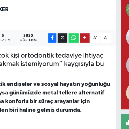
KER
6
3930
-
+
A
A
YLAŞIM
GÖSTERIM
çok kişi ortodontik tedaviye ihtiyaç
akmak istemiyorum” kaygısıyla bu
tik endişeler ve sosyal hayatın yoğunluğu
 Oysa günümüzde metal tellere alternatif
ha konforlu bir süreç arayanlar için
en biri haline gelmiş durumda.