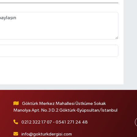
Göktürk Merkez Mahallesi Üstküme Sokak
Manolya Apt. No.3 D.2 Göktürk-Eyüpsultan/İstanbul
0212 322 17 07 - 0541 271 24 48
info@gokturkdergisi.com