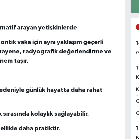
rnatif arayan yetişkinlerde
ontik vaka için aynı yaklaşım geçerli
1
 muayene, radyografik değerlendirme ve
G
nem taşır.
1
K
K
deniyle günlük hayatta daha rahat
G
G
k sırasında kolaylık sağlayabilir.
llikle daha pratiktir.
1
B