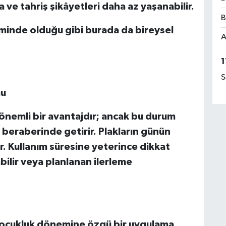
ve tahriş şikâyetleri daha az yaşanabilir.
B
eminde olduğu gibi burada da bireysel
A
1
S
mu
sı önemli bir avantajdır; ancak bu durum
beraberinde getirir. Plakların günün
. Kullanım süresine yeterince dikkat
ilir veya planlanan ilerleme
 çocukluk dönemine özgü bir uygulama