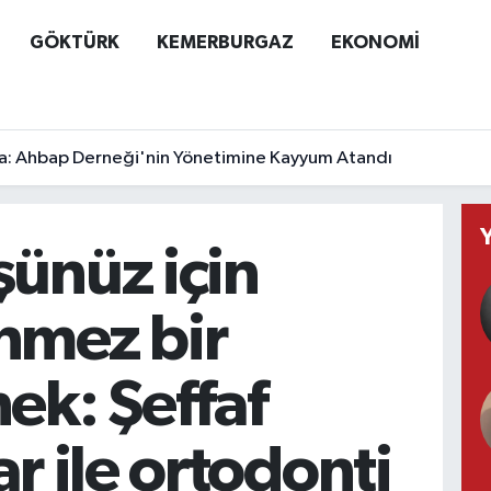
GÖKTÜRK
KEMERBURGAZ
EKONOMİ
a: Ahbap Derneği'nin Yönetimine Kayyum Atandı
ünüz için
nmez bir
ek: Şeffaf
ar ile ortodonti