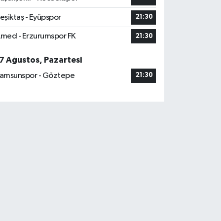
eşiktaş - Eyüpspor
21:30
med - Erzurumspor FK
21:30
7 Ağustos, Pazartesi
amsunspor - Göztepe
21:30