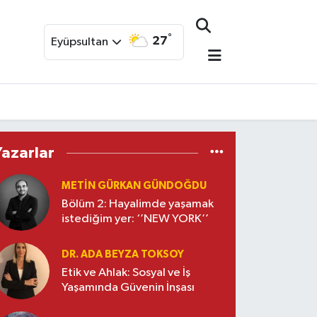
°
27
Eyüpsultan
Yazarlar
METIN GÜRKAN GÜNDOĞDU
Bölüm 2: Hayalimde yaşamak
istediğim yer: ‘’NEW YORK’’
DR. ADA BEYZA TOKSOY
Etik ve Ahlak: Sosyal ve İş
Yaşamında Güvenin İnşası