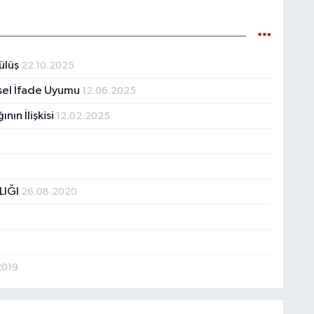
ülüş
22.10.2025
isel İfade Uyumu
12.06.2025
nın İlişkisi
12.02.2025
LIĞI
26.08.2020
2019