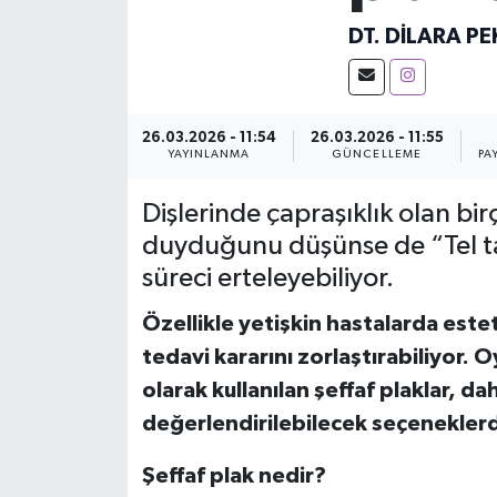
DT. DILARA PE
KEMERBURGAZ
KÜLTÜR - SANAT
26.03.2026 - 11:54
26.03.2026 - 11:55
MAGAZİN
YAYINLANMA
GÜNCELLEME
PA
Dişlerinde çapraşıklık olan bir
ÖZEL HABER
duyduğunu düşünse de “Tel t
SAĞLIK
süreci erteleyebiliyor.
SPOR
Özellikle yetişkin hastalarda este
tedavi kararını zorlaştırabiliyor.
TEKNOLOJİ
olarak kullanılan şeffaf plaklar, da
değerlendirilebilecek seçeneklerd
TİCARET
Şeffaf plak nedir?
YAŞAM