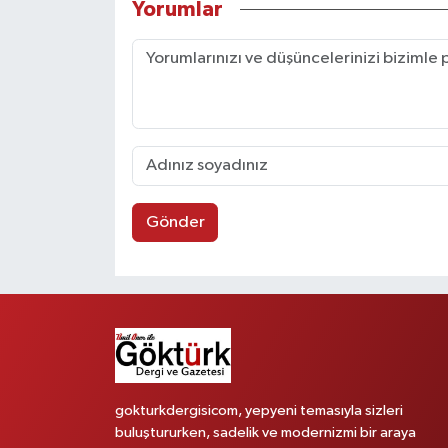
Yorumlar
Gönder
gokturkdergisicom, yepyeni temasıyla sizleri
buluştururken, sadelik ve modernizmi bir araya