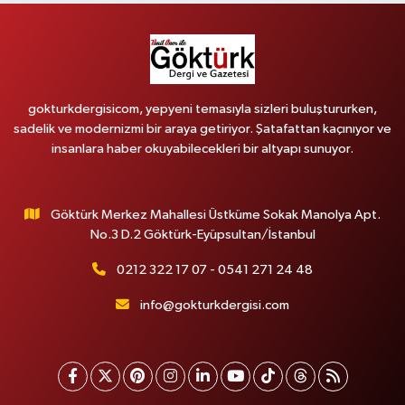
gokturkdergisicom, yepyeni temasıyla sizleri buluştururken,
sadelik ve modernizmi bir araya getiriyor. Şatafattan kaçınıyor ve
insanlara haber okuyabilecekleri bir altyapı sunuyor.
Göktürk Merkez Mahallesi Üstküme Sokak Manolya Apt.
No.3 D.2 Göktürk-Eyüpsultan/İstanbul
0212 322 17 07 - 0541 271 24 48
info@gokturkdergisi.com