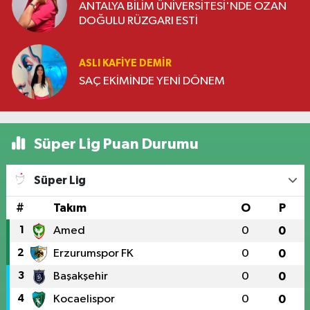
ANTALYA BİLİM ÜNİVERSİTESİ'NDE OZAN
DOĞULU RÜZGARI ESTİ
ASLI KAFIYE DEMIR
SAÇ EKİMİNDE YENİ DÖNEM
Süper Lig Puan Durumu
Süper Lig
#
Takım
O
P
1
Amed
0
0
2
Erzurumspor FK
0
0
3
Başakşehir
0
0
4
Kocaelispor
0
0