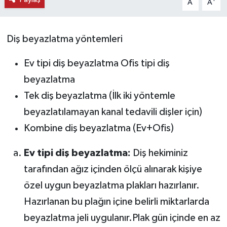
A
A
KEMERBURGAZ
Diş beyazlatma yöntemleri
KÜLTÜR - SANAT
Ev tipi diş beyazlatma Ofis tipi diş
MAGAZİN
beyazlatma
Tek diş beyazlatma (İlk iki yöntemle
ÖZEL HABER
beyazlatılamayan kanal tedavili dişler için)
SAĞLIK
Kombine diş beyazlatma (Ev+Ofis)
SPOR
Ev tipi diş beyazlatma:
Diş hekiminiz
tarafından ağız içinden ölçü alınarak kişiye
TEKNOLOJİ
özel uygun beyazlatma plakları hazırlanır.
TİCARET
Hazırlanan bu plağın içine belirli miktarlarda
beyazlatma jeli uygulanır.Plak gün içinde en az
YAŞAM