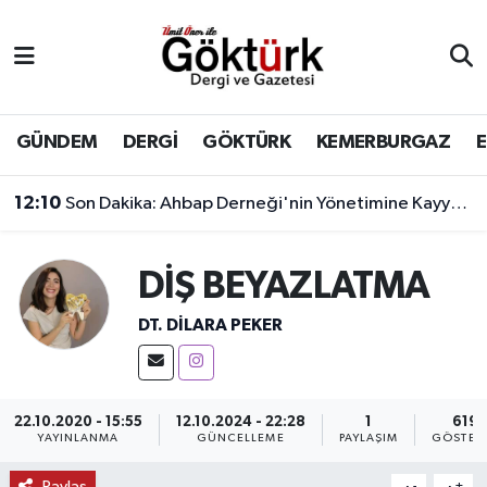
Anne Çocuk
Eyüpsultan Hava Durumu
BİLİM
Eyüpsultan Trafik Yoğunluk Haritası
GÜNDEM
DERGİ
GÖKTÜRK
KEMERBURGAZ
DERGİ
Süper Lig Puan Durumu ve Fikstür
12:10
Son Dakika: Ahbap Derneği'nin Yönetimine Kayyum Atandı
DÜNYA
Tüm Manşetler
DİŞ BEYAZLATMA
EĞİTİM
Son Dakika Haberleri
DT. DILARA PEKER
EKONOMİ
Haber Arşivi
GÖKTÜRK
22.10.2020 - 15:55
12.10.2024 - 22:28
1
619
YAYINLANMA
GÜNCELLEME
PAYLAŞIM
GÖSTER
GÜNDEM
Paylaş
-
+