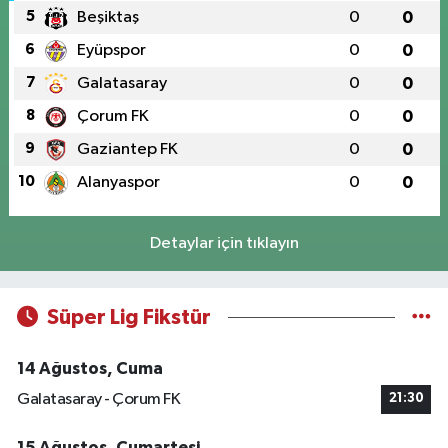
5
Beşiktaş
0
0
6
Eyüpspor
0
0
7
Galatasaray
0
0
8
Çorum FK
0
0
9
Gaziantep FK
0
0
10
Alanyaspor
0
0
Detaylar için tıklayın
Süper Lig Fikstür
14 Ağustos, Cuma
Galatasaray - Çorum FK
21:30
15 Ağustos, Cumartesi