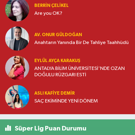
BERRIN ÇELIKEL
Are you OK?
AV. ONUR GÜLDOĞAN
Anahtarın Yanında Bir De Tahliye Taahhüdü
EYLÜL AYÇA KARAKUŞ
ANTALYA BİLİM ÜNİVERSİTESİ'NDE OZAN
DOĞULU RÜZGARI ESTİ
ASLI KAFIYE DEMIR
SAÇ EKİMİNDE YENİ DÖNEM
Süper Lig Puan Durumu