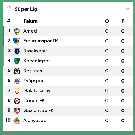
Süper Lig
#
Takım
O
P
1
Amed
0
0
2
Erzurumspor FK
0
0
3
Başakşehir
0
0
4
Kocaelispor
0
0
5
Beşiktaş
0
0
6
Eyüpspor
0
0
7
Galatasaray
0
0
8
Çorum FK
0
0
9
Gaziantep FK
0
0
10
Alanyaspor
0
0