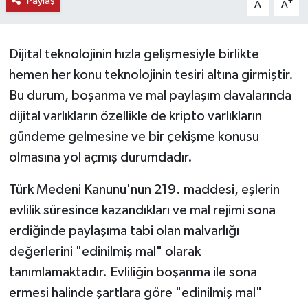
Paylaş
-
+
A
A
KEMERBURGAZ
Dijital teknolojinin hızla gelişmesiyle birlikte
KÜLTÜR - SANAT
hemen her konu teknolojinin tesiri altına girmiştir.
MAGAZİN
Bu durum, boşanma ve mal paylaşım davalarında
dijital varlıkların özellikle de kripto varlıkların
ÖZEL HABER
gündeme gelmesine ve bir çekişme konusu
olmasına yol açmış durumdadır.
SAĞLIK
Türk Medeni Kanunu'nun 219. maddesi, eşlerin
SPOR
evlilik süresince kazandıkları ve mal rejimi sona
erdiğinde paylaşıma tabi olan malvarlığı
TEKNOLOJİ
değerlerini "edinilmiş mal" olarak
TİCARET
tanımlamaktadır. Evliliğin boşanma ile sona
ermesi halinde şartlara göre "edinilmiş mal"
YAŞAM