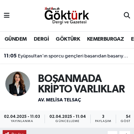
Anne Çocuk
Eyüpsultan Hava Durumu
BİLİM
Eyüpsultan Trafik Yoğunluk Haritası
GÜNDEM
DERGİ
GÖKTÜRK
KEMERBURGAZ
DERGİ
Süper Lig Puan Durumu ve Fikstür
11:05
Eyüpsultan’ın sporcu gençleri başarıdan başarıya koşuyor.
DÜNYA
Tüm Manşetler
BOŞANMADA
EĞİTİM
Son Dakika Haberleri
KRİPTO VARLIKLAR
EKONOMİ
Haber Arşivi
AV. MELISA TELSAÇ
GÖKTÜRK
02.04.2025 - 11:03
02.04.2025 - 11:04
3
544
YAYINLANMA
GÜNCELLEME
PAYLAŞIM
GÖSTE
GÜNDEM