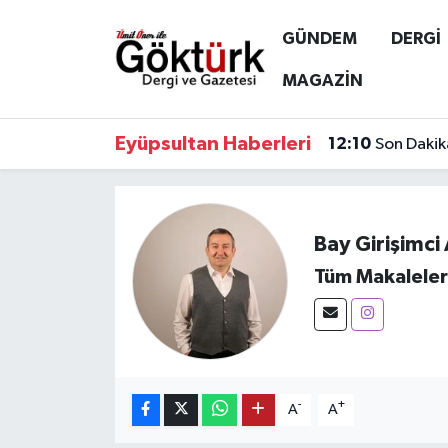
GÜNDEM
DERGİ
Anne Çocuk
Eyüpsultan Hava Durumu
MAGAZİN
BİLİM
Eyüpsultan Trafik Yoğunluk Haritası
Eyüpsultan Haberleri
12:10
Son Dakik
DERGİ
Süper Lig Puan Durumu ve Fikstür
DÜNYA
Tüm Manşetler
Bay Girişimc
Tüm Makaleler
EĞİTİM
Son Dakika Haberleri
EKONOMİ
Haber Arşivi
GÖKTÜRK
-
+
A
A
GÜNDEM