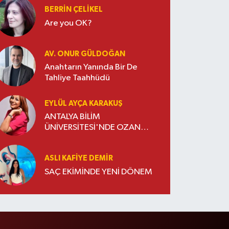
BERRIN ÇELIKEL
Are you OK?
AV. ONUR GÜLDOĞAN
Anahtarın Yanında Bir De
Tahliye Taahhüdü
EYLÜL AYÇA KARAKUŞ
ANTALYA BİLİM
ÜNİVERSİTESİ'NDE OZAN
DOĞULU RÜZGARI ESTİ
ASLI KAFIYE DEMIR
SAÇ EKİMİNDE YENİ DÖNEM