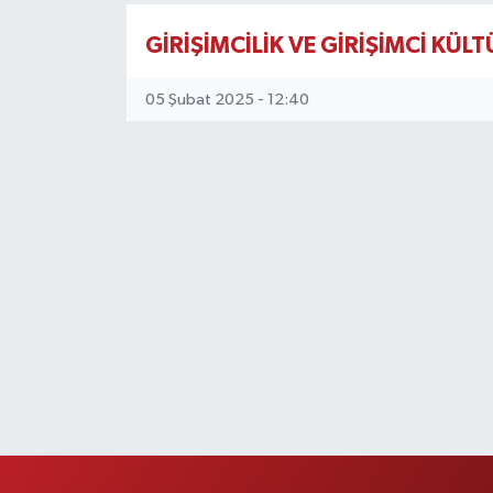
KEMERBURGAZ
GİRİŞİMCİLİK VE GİRİŞİMCİ KÜL
KÜLTÜR - SANAT
05 Şubat 2025 - 12:40
MAGAZİN
ÖZEL HABER
SAĞLIK
SPOR
TEKNOLOJİ
TİCARET
YAŞAM