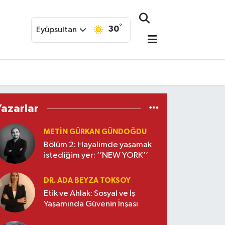
°
30
Eyüpsultan
Yazarlar
METIN GÜRKAN GÜNDOĞDU
Bölüm 2: Hayalimde yaşamak
istediğim yer: ‘’NEW YORK’’
DR. ADA BEYZA TOKSOY
Etik ve Ahlak: Sosyal ve İş
Yaşamında Güvenin İnşası