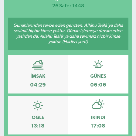
26 Safer 1448
KEMERBURGAZ
Günahlarından tevbe eden gençten, Allâhü Teâlâ'ya daha
KÜLTÜR - SANAT
sevimli hiçbir kimse yoktur. Günah işlemeye devam eden
yaşlıdan da, Allâhü Teâlâ'ya daha sevimsiz hiçbir kimse
MAGAZİN
yoktur. (Hadis-i şerif)
ÖZEL HABER
SAĞLIK
İMSAK
GÜNEŞ
04:29
06:06
SPOR
TEKNOLOJİ
ÖĞLE
İKINDI
TİCARET
13:18
17:08
YAŞAM