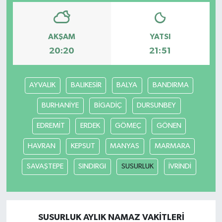
AKŞAM
YATSI
20:20
21:51
AYVALIK
BALIKESİR
BALYA
BANDIRMA
BURHANİYE
BİGADİÇ
DURSUNBEY
EDREMİT
ERDEK
GÖMEÇ
GÖNEN
HAVRAN
KEPSUT
MANYAS
MARMARA
SAVAŞTEPE
SINDIRGI
SUSURLUK
İVRİNDİ
SUSURLUK AYLIK NAMAZ VAKITLERI