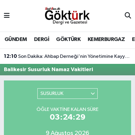
Anne Çocuk
Eyüpsultan Hava Durumu
BİLİM
Eyüpsultan Trafik Yoğunluk Haritası
GÜNDEM
DERGİ
GÖKTÜRK
KEMERBURGAZ
DERGİ
Süper Lig Puan Durumu ve Fikstür
12:10
Son Dakika: Ahbap Derneği'nin Yönetimine Kayyum Atandı
DÜNYA
Tüm Manşetler
Balikesir Susurluk Namaz Vakitleri
EĞİTİM
Son Dakika Haberleri
SUSURLUK
EKONOMİ
Haber Arşivi
ÖĞLE VAKTINE KALAN SÜRE
GÖKTÜRK
03:24:29
GÜNDEM
9 Ağustos 2026