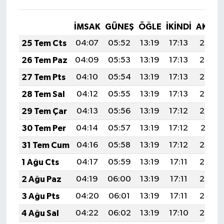
İMSAK
GÜNEŞ
ÖĞLE
İKINDI
AKŞA
25 Tem Cts
04:07
05:52
13:19
17:13
20:36
26 Tem Paz
04:09
05:53
13:19
17:13
20:35
27 Tem Pts
04:10
05:54
13:19
17:13
20:34
28 Tem Sal
04:12
05:55
13:19
17:13
20:33
29 Tem Çar
04:13
05:56
13:19
17:12
20:32
30 Tem Per
04:14
05:57
13:19
17:12
20:31
31 Tem Cum
04:16
05:58
13:19
17:12
20:30
1 Ağu Cts
04:17
05:59
13:19
17:11
20:29
2 Ağu Paz
04:19
06:00
13:19
17:11
20:28
3 Ağu Pts
04:20
06:01
13:19
17:11
20:27
4 Ağu Sal
04:22
06:02
13:19
17:10
20:26