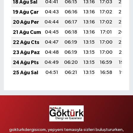
18 Ağu Sal
04:41
06:15
13:16
17:03
20:08
19 Ağu Çar
04:43
06:16
13:16
17:02
20:07
20 Ağu Per
04:44
06:17
13:16
17:02
20:05
21 Ağu Cum
04:45
06:18
13:16
17:01
20:04
22 Ağu Cts
04:47
06:19
13:15
17:00
20:02
23 Ağu Paz
04:48
06:19
13:15
17:00
20:01
24 Ağu Pts
04:49
06:20
13:15
16:59
19:59
25 Ağu Sal
04:51
06:21
13:15
16:58
19:58
gokturkdergisicom, yepyeni temasıyla sizleri buluştururken,