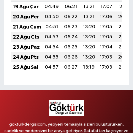
19 Ağu Çar
04:49
06:21
13:21
17:07
20:11
20 Ağu Per
04:50
06:22
13:21
17:06
20:09
21 Ağu Cum
04:51
06:23
13:20
17:05
20:08
22 Ağu Cts
04:53
06:24
13:20
17:05
20:06
23 Ağu Paz
04:54
06:25
13:20
17:04
20:05
24 Ağu Pts
04:55
06:26
13:20
17:03
20:04
25 Ağu Sal
04:57
06:27
13:19
17:03
20:02
gokturkdergisicom, yepyeni temasıyla sizleri buluştururken,
sadelik ve modernizmi bir araya getiriyor. Şatafattan kaçınıyor ve