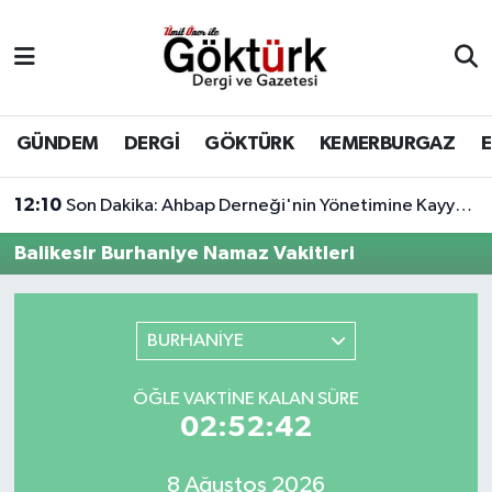
Anne Çocuk
Eyüpsultan Hava Durumu
BİLİM
Eyüpsultan Trafik Yoğunluk Haritası
GÜNDEM
DERGİ
GÖKTÜRK
KEMERBURGAZ
DERGİ
Süper Lig Puan Durumu ve Fikstür
12:10
Son Dakika: Ahbap Derneği'nin Yönetimine Kayyum Atandı
DÜNYA
Tüm Manşetler
Balikesir Burhaniye Namaz Vakitleri
EĞİTİM
Son Dakika Haberleri
BURHANİYE
EKONOMİ
Haber Arşivi
ÖĞLE VAKTINE KALAN SÜRE
GÖKTÜRK
02:52:42
GÜNDEM
8 Ağustos 2026