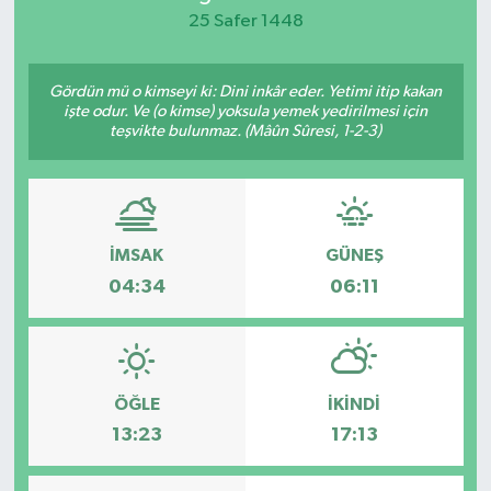
25 Safer 1448
KEMERBURGAZ
Gördün mü o kimseyi ki: Dini inkâr eder. Yetimi itip kakan
KÜLTÜR - SANAT
işte odur. Ve (o kimse) yoksula yemek yedirilmesi için
teşvikte bulunmaz. (Mâûn Sûresi, 1-2-3)
MAGAZİN
ÖZEL HABER
İMSAK
GÜNEŞ
SAĞLIK
04:34
06:11
SPOR
TEKNOLOJİ
ÖĞLE
İKINDI
TİCARET
13:23
17:13
YAŞAM