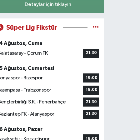
Detaylar için tıklayın
Süper Lig Fikstür
4 Ağustos, Cuma
alatasaray - Çorum FK
21:30
5 Ağustos, Cumartesi
onyaspor - Rizespor
19:00
asımpaşa - Trabzonspor
19:00
ençlerbirliği S.K. - Fenerbahçe
21:30
aziantep FK - Alanyaspor
21:30
6 Ağustos, Pazar
aşakşehir - Kocaelispor
19:00