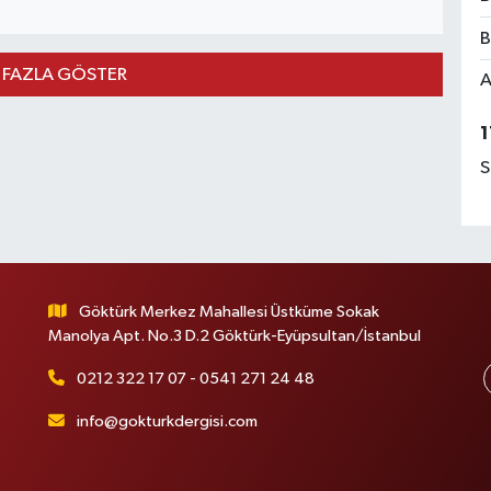
B
 FAZLA GÖSTER
A
1
S
Göktürk Merkez Mahallesi Üstküme Sokak
Manolya Apt. No.3 D.2 Göktürk-Eyüpsultan/İstanbul
0212 322 17 07 - 0541 271 24 48
info@gokturkdergisi.com