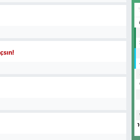
çsın!
1