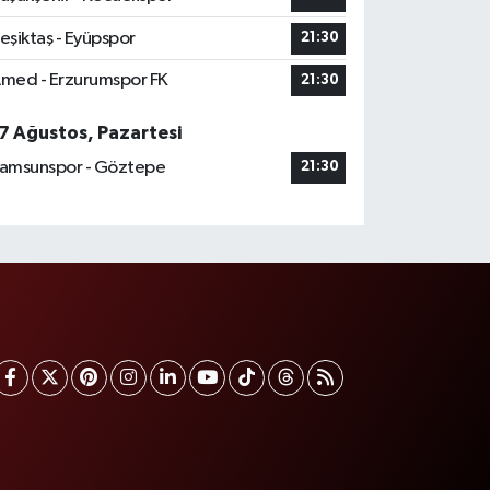
eşiktaş - Eyüpspor
21:30
med - Erzurumspor FK
21:30
7 Ağustos, Pazartesi
amsunspor - Göztepe
21:30