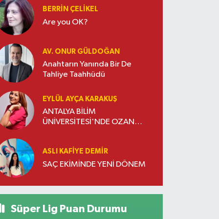
BERRIN ÇELIKEL
Are you OK?
AV. ONUR GÜLDOĞAN
Anahtarın Yanında Bir De
Tahliye Taahhüdü
EYLÜL AYÇA KARAKUŞ
ANTALYA BİLİM
ÜNİVERSİTESİ'NDE OZAN
DOĞULU RÜZGARI ESTİ
ASLI KAFIYE DEMIR
SAÇ EKİMİNDE YENİ DÖNEM
Süper Lig Puan Durumu