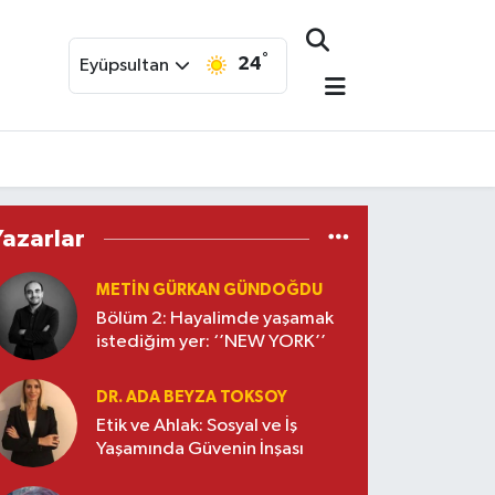
°
24
Eyüpsultan
Yazarlar
METIN GÜRKAN GÜNDOĞDU
Bölüm 2: Hayalimde yaşamak
istediğim yer: ‘’NEW YORK’’
DR. ADA BEYZA TOKSOY
Etik ve Ahlak: Sosyal ve İş
Yaşamında Güvenin İnşası