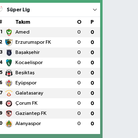
Süper Lig
#
Takım
O
P
1
Amed
0
0
2
Erzurumspor FK
0
0
3
Başakşehir
0
0
4
Kocaelispor
0
0
5
Beşiktaş
0
0
6
Eyüpspor
0
0
7
Galatasaray
0
0
8
Çorum FK
0
0
9
Gaziantep FK
0
0
0
Alanyaspor
0
0