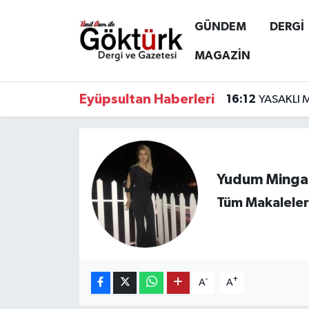
GÜNDEM
DERGİ
Anne Çocuk
Eyüpsultan Hava Durumu
MAGAZİN
BİLİM
Eyüpsultan Trafik Yoğunluk Haritası
Eyüpsultan Haberleri
16:12
YASAKLI 
DERGİ
Süper Lig Puan Durumu ve Fikstür
DÜNYA
Tüm Manşetler
Yudum Minga
EĞİTİM
Son Dakika Haberleri
Tüm Makaleler
EKONOMİ
Haber Arşivi
GÖKTÜRK
-
+
A
A
GÜNDEM