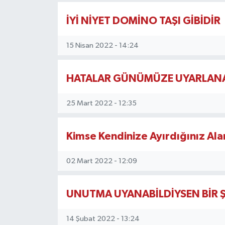
KEMERBURGAZ
İYİ NİYET DOMİNO TAŞI GİBİDİR
KÜLTÜR - SANAT
15 Nisan 2022 - 14:24
MAGAZİN
HATALAR GÜNÜMÜZE UYARLANA
ÖZEL HABER
25 Mart 2022 - 12:35
SAĞLIK
Kimse Kendinize Ayırdığınız Al
SPOR
02 Mart 2022 - 12:09
TEKNOLOJİ
UNUTMA UYANABİLDİYSEN BİR 
TİCARET
14 Şubat 2022 - 13:24
YAŞAM