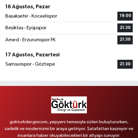
16 Ağustos, Pazar
Başakşehir - Kocaelispor
19:00
Beşiktaş - Eyüpspor
21:30
Amed - Erzurumspor FK
21:30
17 Ağustos, Pazartesi
Samsunspor - Göztepe
21:30
gokturkdergisicom, yepyeni temasıyla sizleri buluştururken,
sadelik ve modernizmi bir araya getiriyor. Şatafattan kaçınıyor ve
insanlara haber okuyabilecekleri bir altyapı sunuyor.