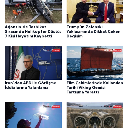
Arjantin'de Tatbikat
Trump'ın Zelenski
Sırasında Helikopter Düştü:
Yaklaşımında Dikkat Çeken
7 Kişi Hayatını Kaybetti
Değişim
İran'dan ABD ile Görüşme
Film Çekimlerinde Kullanılan
İddialarına Yalanlama
Tarihi Viking Gemisi
Tartışma Yarattı