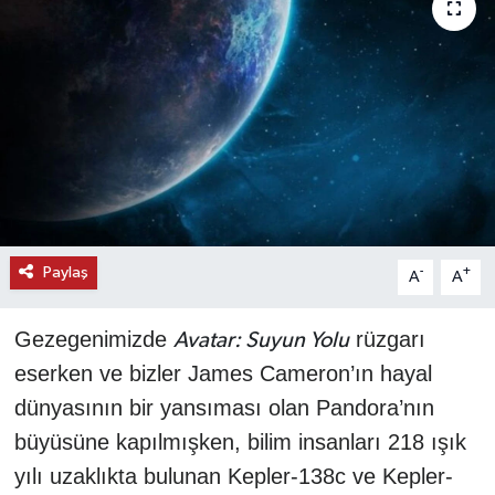
KEMERBURGAZ
KÜLTÜR - SANAT
MAGAZİN
ÖZEL HABER
SAĞLIK
Paylaş
-
+
A
A
SPOR
Gezegenimizde
rüzgarı
Avatar: Suyun Yolu
eserken ve bizler James Cameron’ın hayal
TEKNOLOJİ
dünyasının bir yansıması olan Pandora’nın
TİCARET
büyüsüne kapılmışken, bilim insanları 218 ışık
yılı uzaklıkta bulunan Kepler-138c ve Kepler-
YAŞAM