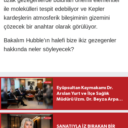
ile molekülleri tespit edebiliyor ve Kepler
kardeşlerin atmosferik bileşiminin gizemini
çözecek bir anahtar olarak görülüyor.
Bakalım Hubble’ın halefi bize ikiz gezegenler
hakkında neler söyleyecek?
Eyüpsultan Kaymakamı Dr.
Arslan Yurt ve İlçe Sağlık
Müdürü Uzm. Dr. Beyza Arpacı
Saylar’dan Hayırlı Olsun
Ziyareti
SANATIYLA İZ BIRAKAN BİR