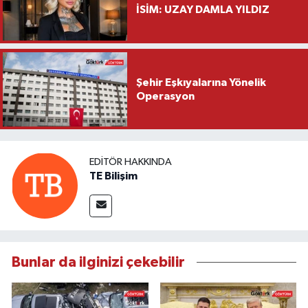
İSİM: UZAY DAMLA YILDIZ
Şehir Eşkıyalarına Yönelik
Operasyon
EDITÖR HAKKINDA
TE Bilişim
Bunlar da ilginizi çekebilir