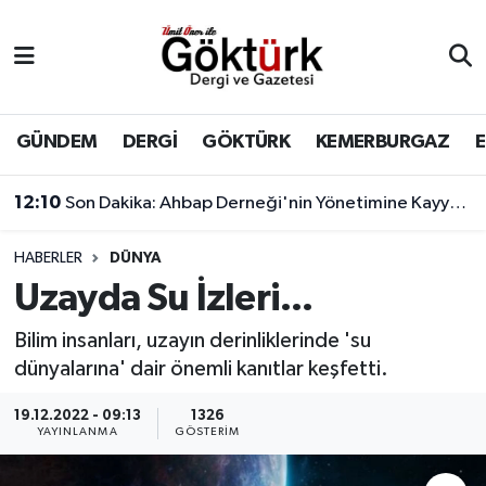
Anne Çocuk
Eyüpsultan Hava Durumu
BİLİM
Eyüpsultan Trafik Yoğunluk Haritası
GÜNDEM
DERGİ
GÖKTÜRK
KEMERBURGAZ
DERGİ
Süper Lig Puan Durumu ve Fikstür
12:10
Son Dakika: Ahbap Derneği'nin Yönetimine Kayyum Atandı
DÜNYA
Tüm Manşetler
HABERLER
DÜNYA
Uzayda Su İzleri...
EĞİTİM
Son Dakika Haberleri
Bilim insanları, uzayın derinliklerinde 'su
EKONOMİ
Haber Arşivi
dünyalarına' dair önemli kanıtlar keşfetti.
GÖKTÜRK
19.12.2022 - 09:13
1326
YAYINLANMA
GÖSTERIM
GÜNDEM