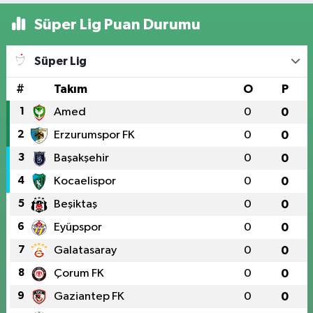
Süper Lig Puan Durumu
Süper Lig
#
Takım
O
P
1
Amed
0
0
2
Erzurumspor FK
0
0
3
Başakşehir
0
0
4
Kocaelispor
0
0
5
Beşiktaş
0
0
6
Eyüpspor
0
0
7
Galatasaray
0
0
8
Çorum FK
0
0
9
Gaziantep FK
0
0