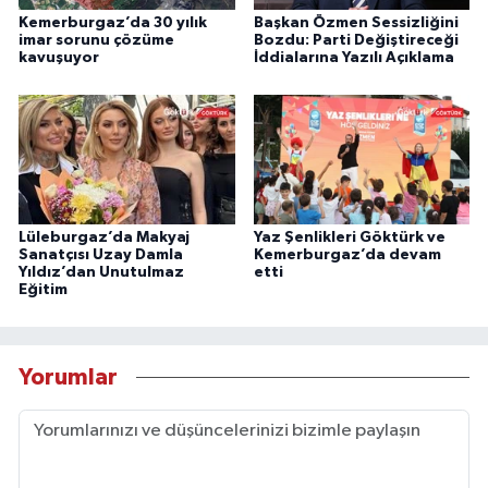
Kemerburgaz’da 30 yılık
Başkan Özmen Sessizliğini
imar sorunu çözüme
Bozdu: Parti Değiştireceği
kavuşuyor
İddialarına Yazılı Açıklama
Lüleburgaz’da Makyaj
Yaz Şenlikleri Göktürk ve
Sanatçısı Uzay Damla
Kemerburgaz’da devam
Yıldız’dan Unutulmaz
etti
Eğitim
Yorumlar