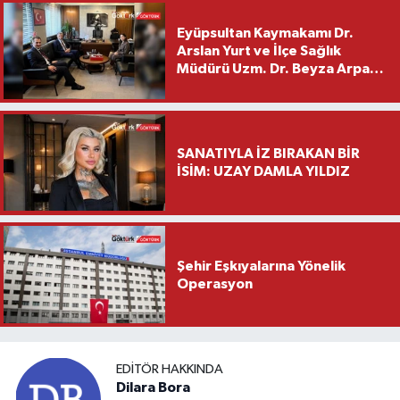
Eyüpsultan Kaymakamı Dr.
Arslan Yurt ve İlçe Sağlık
Müdürü Uzm. Dr. Beyza Arpacı
Saylar’dan Hayırlı Olsun
Ziyareti
SANATIYLA İZ BIRAKAN BİR
İSİM: UZAY DAMLA YILDIZ
Şehir Eşkıyalarına Yönelik
Operasyon
EDITÖR HAKKINDA
Dilara Bora