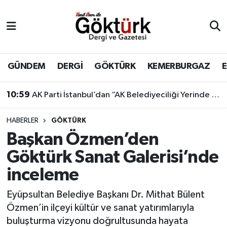
Anne Çocuk
Eyüpsultan Hava Durumu
BİLİM
Eyüpsultan Trafik Yoğunluk Haritası
GÜNDEM
DERGİ
GÖKTÜRK
KEMERBURGAZ
DERGİ
Süper Lig Puan Durumu ve Fikstür
10:59
AK Parti İstanbul’dan “AK Belediyeciliği Yerinde Gör” programı
DÜNYA
Tüm Manşetler
HABERLER
GÖKTÜRK
Başkan Özmen’den
EĞİTİM
Son Dakika Haberleri
Göktürk Sanat Galerisi’nde
EKONOMİ
Haber Arşivi
inceleme
GÖKTÜRK
Eyüpsultan Belediye Başkanı Dr. Mithat Bülent
Özmen’in ilçeyi kültür ve sanat yatırımlarıyla
GÜNDEM
buluşturma vizyonu doğrultusunda hayata