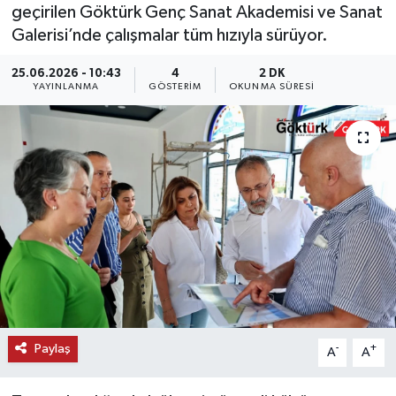
geçirilen Göktürk Genç Sanat Akademisi ve Sanat
KEMERBURGAZ
Galerisi’nde çalışmalar tüm hızıyla sürüyor.
25.06.2026 - 10:43
4
2 DK
KÜLTÜR - SANAT
YAYINLANMA
GÖSTERIM
OKUNMA SÜRESI
MAGAZİN
ÖZEL HABER
SAĞLIK
SPOR
TEKNOLOJİ
TİCARET
Paylaş
-
+
A
A
YAŞAM