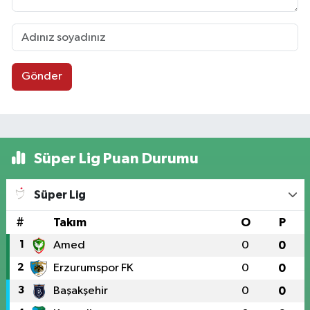
Gönder
Süper Lig Puan Durumu
Süper Lig
#
Takım
O
P
1
Amed
0
0
2
Erzurumspor FK
0
0
3
Başakşehir
0
0