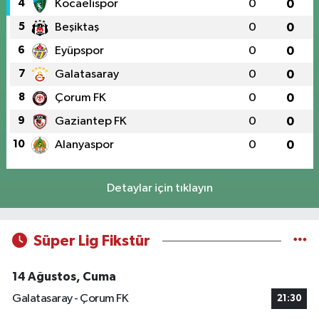
4
Kocaelispor
0
0
5
Beşiktaş
0
0
6
Eyüpspor
0
0
7
Galatasaray
0
0
8
Çorum FK
0
0
9
Gaziantep FK
0
0
10
Alanyaspor
0
0
Detaylar için tıklayın
Süper Lig Fikstür
14 Ağustos, Cuma
Galatasaray - Çorum FK
21:30