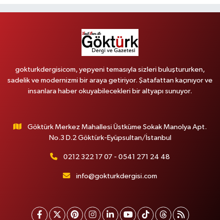
gokturkdergisicom, yepyeni temasıyla sizleri buluştururken,
sadelik ve modernizmi bir araya getiriyor. Şatafattan kaçınıyor ve
insanlara haber okuyabilecekleri bir altyapı sunuyor.
Göktürk Merkez Mahallesi Üstküme Sokak Manolya Apt.
No.3 D.2 Göktürk-Eyüpsultan/İstanbul
0212 322 17 07 - 0541 271 24 48
info@gokturkdergisi.com