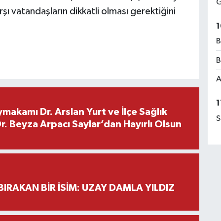
G
rşı vatandaşların dikkatli olması gerektiğini
1
B
B
A
1
makamı Dr. Arslan Yurt ve İlçe Sağlık
S
. Beyza Arpacı Saylar’dan Hayırlı Olsun
BIRAKAN BİR İSİM: UZAY DAMLA YILDIZ