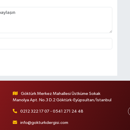
Göktürk Merkez Mahallesi Üstküme Sokak
Manolya Apt. No.3 D.2 Göktürk-Eyüpsultan/İstanbul
0212 322 17 07 - 0541 271 24 48
info@gokturkdergisi.com