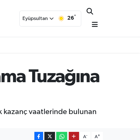
°
26
Eyüpsultan
lama Tuzağına
ek kazanç vaatlerinde bulunan
-
+
A
A