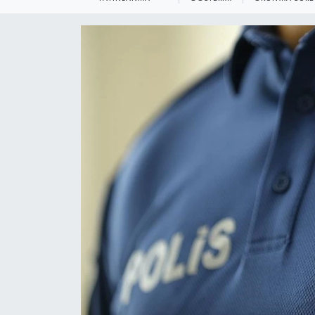
KEMERBURGAZ
KÜLTÜR - SANAT
MAGAZİN
ÖZEL HABER
SAĞLIK
SPOR
TEKNOLOJİ
TİCARET
YAŞAM