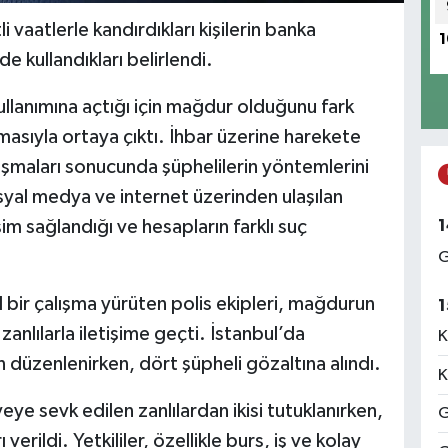
i vaatlerle kandırdıkları kişilerin banka
1
de kullandıkları belirlendi.
kullanımına açtığı için mağdur olduğunu fark
sıyla ortaya çıktı. İhbar üzerine harekete
alışmaları sonucunda şüphelilerin yöntemlerini
syal medya ve internet üzerinden ulaşılan
1
işim sağlandığı ve hesapların farklı suç
G
l bir çalışma yürüten polis ekipleri, mağdurun
1
zanlılarla iletişime geçti. İstanbul’da
K
düzenlenirken, dört şüpheli gözaltına alındı.
K
eye sevk edilen zanlılardan ikisi tutuklanırken,
G
 verildi. Yetkililer, özellikle burs, iş ve kolay