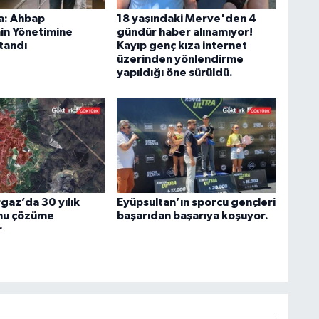
a: Ahbap
18 yaşındaki Merve'den 4
in Yönetimine
gündür haber alınamıyor!
tandı
Kayıp genç kıza internet
üzerinden yönlendirme
yapıldığı öne sürüldü.
az’da 30 yılık
Eyüpsultan’ın sporcu gençleri
nu çözüme
başarıdan başarıya koşuyor.
r