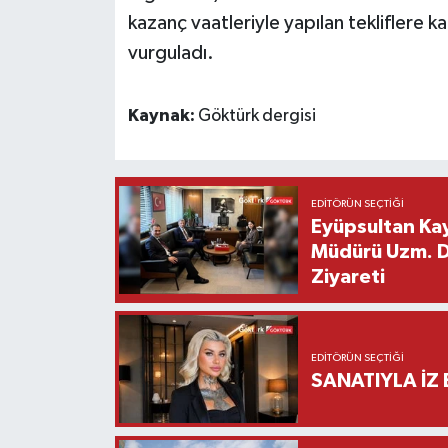
kazanç vaatleriyle yapılan tekliflere ka
vurguladı.
Kaynak:
Göktürk dergisi
EDITÖRÜN SEÇTIĞI
Eyüpsultan Kay
Müdürü Uzm. Dr
Ziyareti
EDITÖRÜN SEÇTIĞI
SANATIYLA İZ 