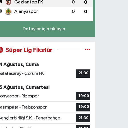
9
Gaziantep FK
0
0
0
Alanyaspor
0
0
Detaylar için tıklayın
Süper Lig Fikstür
4 Ağustos, Cuma
alatasaray - Çorum FK
21:30
5 Ağustos, Cumartesi
onyaspor - Rizespor
19:00
asımpaşa - Trabzonspor
19:00
ençlerbirliği S.K. - Fenerbahçe
21:30