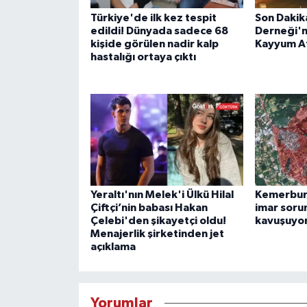
Türkiye'de ilk kez tespit
Son Dakik
edildi! Dünyada sadece 68
Derneği'n
kişide görülen nadir kalp
Kayyum A
hastalığı ortaya çıktı
Yeraltı'nın Melek'i Ülkü Hilal
Kemerburg
Çiftçi’nin babası Hakan
imar soru
Çelebi'den şikayetçi oldu!
kavuşuyo
Menajerlik şirketinden jet
açıklama
Yorumlar