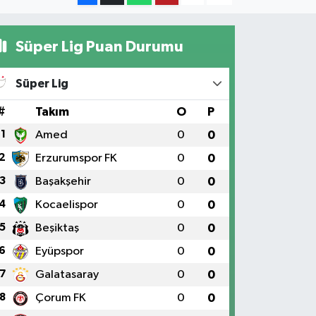
Süper Lig Puan Durumu
Süper Lig
#
Takım
O
P
1
Amed
0
0
2
Erzurumspor FK
0
0
3
Başakşehir
0
0
4
Kocaelispor
0
0
5
Beşiktaş
0
0
6
Eyüpspor
0
0
7
Galatasaray
0
0
8
Çorum FK
0
0