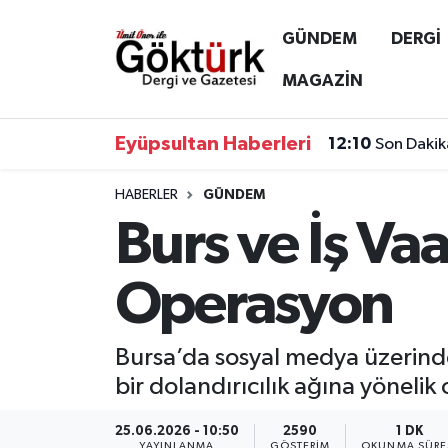
GÜNDEM
DERGİ
Anne Çocuk
Eyüpsultan Hava Durumu
MAGAZİN
BİLİM
Eyüpsultan Trafik Yoğunluk Haritası
Eyüpsultan Haberleri
12:10
Son Dakik
DERGİ
Süper Lig Puan Durumu ve Fikstür
HABERLER
GÜNDEM
Burs ve İş Va
DÜNYA
Tüm Manşetler
EĞİTİM
Son Dakika Haberleri
Operasyon
EKONOMİ
Haber Arşivi
Bursa’da sosyal medya üzerinde
GÖKTÜRK
bir dolandırıcılık ağına yöneli
GÜNDEM
25.06.2026 - 10:50
2590
1 DK
YAYINLANMA
GÖSTERIM
OKUNMA SÜRE