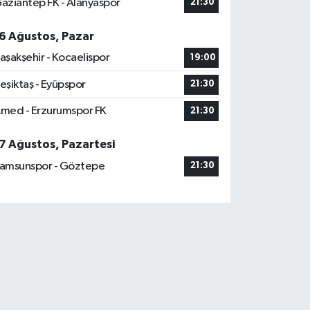
aziantep FK - Alanyaspor
21:30
6 Ağustos, Pazar
aşakşehir - Kocaelispor
19:00
eşiktaş - Eyüpspor
21:30
med - Erzurumspor FK
21:30
7 Ağustos, Pazartesi
amsunspor - Göztepe
21:30