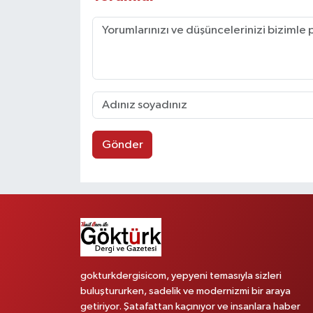
Gönder
gokturkdergisicom, yepyeni temasıyla sizleri
buluştururken, sadelik ve modernizmi bir araya
getiriyor. Şatafattan kaçınıyor ve insanlara haber