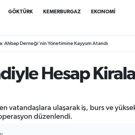
GÖKTÜRK
KEMERBURGAZ
EKONOMİ
a: Ahbap Derneği'nin Yönetimine Kayyum Atandı
adiyle Hesap Kira
n vatandaşlara ulaşarak iş, burs ve yüks
k operasyon düzenlendi.
SI