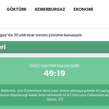
GÖKTÜRK
KEMERBURGAZ
EKONOMİ
az’da 30 yılık imar sorunu çözüme kavuşuyor
ri
ÖĞLE VAKTINE KALAN SÜRE
49:18
Ey Rabbimiz, bizi (Cehennem'den) çıkar, (tekrar dünyaya gönder ki) yapt
 kimsenin düşüneceği kadar ömür vermedik mi ki? Hem size Cehennem azâ
Sûresi, 37)