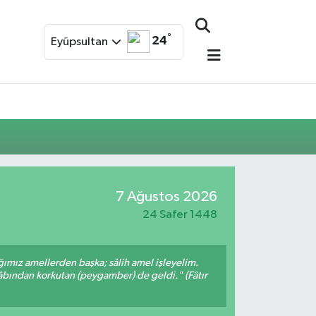
°
24
Eyüpsultan
7 Ağustos 2026
24 Safer 1448
ığımız amellerden başka; sâlih amel işleyelim.
bından korkutan (peygamber) de geldi." (Fâtır