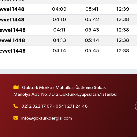
evvel 1448
04:09
05:41
12:39
evvel 1448
04:10
05:42
12:38
levvel 1448
04:11
05:43
12:38
levvel 1448
04:13
05:44
12:38
levvel 1448
04:14
05:45
12:38
Göktürk Merkez Mahallesi Üstküme Sokak
Manolya Apt. No.3 D.2 Göktürk-Eyüpsultan/İstanbul
0212 322 17 07 - 0541 271 24 48
info@gokturkdergisi.com