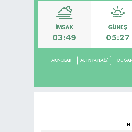
KEMERBURGAZ
KÜLTÜR - SANAT
İMSAK
GÜNEŞ
03:49
05:27
MAGAZİN
ÖZEL HABER
AKINCILAR
ALTINYAYLA(S)
DOĞAN
SAĞLIK
SPOR
TEKNOLOJİ
TİCARET
Hİ
YAŞAM