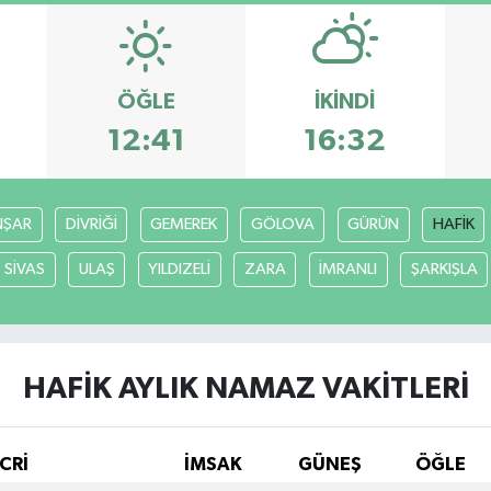
ÖĞLE
İKINDI
12:41
16:32
ŞAR
DİVRİĞİ
GEMEREK
GÖLOVA
GÜRÜN
HAFİK
SİVAS
ULAŞ
YILDIZELİ
ZARA
İMRANLI
ŞARKIŞLA
HAFİK AYLIK NAMAZ VAKITLERI
CRİ
İMSAK
GÜNEŞ
ÖĞLE