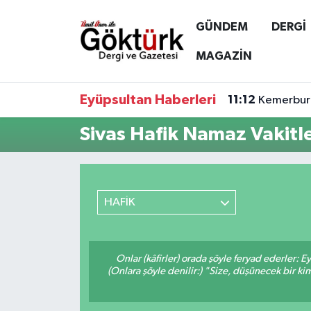
GÜNDEM
DERGİ
Anne Çocuk
Eyüpsultan Hava Durumu
MAGAZİN
BİLİM
Eyüpsultan Trafik Yoğunluk Haritası
Eyüpsultan Haberleri
11:12
Kemerburg
DERGİ
Süper Lig Puan Durumu ve Fikstür
Sivas Hafik Namaz Vakitle
DÜNYA
Tüm Manşetler
EĞİTİM
Son Dakika Haberleri
HAFİK
EKONOMİ
Haber Arşivi
Onlar (kâfirler) orada şöyle feryad ederler: 
GÖKTÜRK
(Onlara şöyle denilir:) "Size, düşünecek bir
GÜNDEM