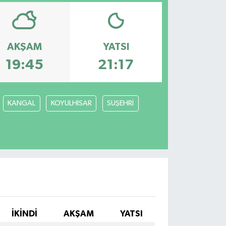
AKŞAM
YATSI
19:45
21:17
KANGAL
KOYULHİSAR
SUŞEHRİ
İKINDI
AKŞAM
YATSI