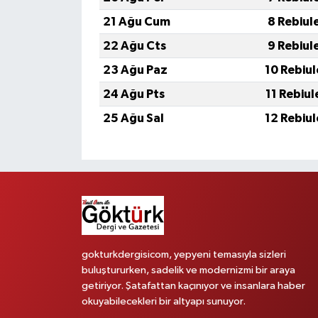
21 Ağu Cum
8 Rebiul
22 Ağu Cts
9 Rebiul
23 Ağu Paz
10 Rebiu
24 Ağu Pts
11 Rebiu
25 Ağu Sal
12 Rebiu
gokturkdergisicom, yepyeni temasıyla sizleri
buluştururken, sadelik ve modernizmi bir araya
getiriyor. Şatafattan kaçınıyor ve insanlara haber
okuyabilecekleri bir altyapı sunuyor.