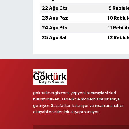
22 Ağu Cts
9 Rebiul
23 Ağu Paz
10 Rebiu
24 Ağu Pts
11 Rebiu
25 Ağu Sal
12 Rebiu
gokturkdergisicom, yepyeni temasıyla sizleri
buluştururken, sadelik ve modernizmi bir araya
getiriyor. Şatafattan kaçınıyor ve insanlara haber
okuyabilecekleri bir altyapı sunuyor.