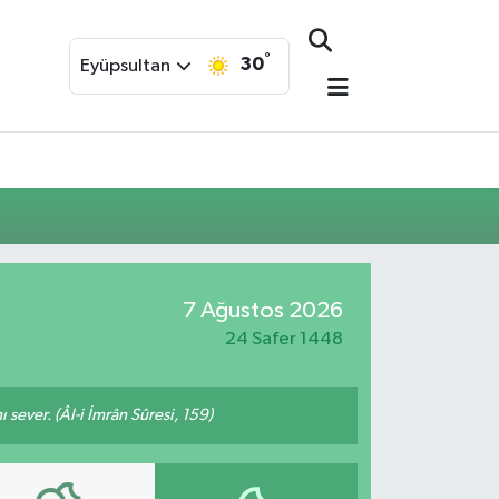
°
30
Eyüpsultan
7 Ağustos 2026
24 Safer 1448
 sever. (Âl-i İmrân Sûresi, 159)