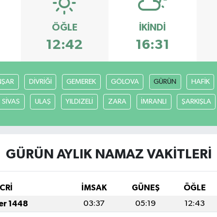
ÖĞLE
İKINDI
12:42
16:31
ŞAR
DİVRİĞİ
GEMEREK
GÖLOVA
GÜRÜN
HAFİK
SİVAS
ULAŞ
YILDIZELİ
ZARA
İMRANLI
ŞARKIŞLA
GÜRÜN AYLIK NAMAZ VAKITLERI
CRİ
İMSAK
GÜNEŞ
ÖĞLE
fer 1448
03:37
05:19
12:43