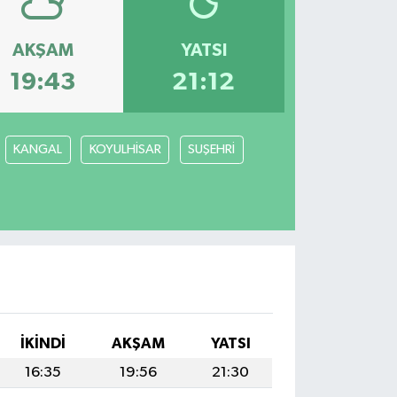
AKŞAM
YATSI
19:43
21:12
KANGAL
KOYULHİSAR
SUŞEHRİ
İKINDI
AKŞAM
YATSI
16:35
19:56
21:30