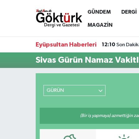
GÜNDEM
DERGİ
Anne Çocuk
Eyüpsultan Hava Durumu
MAGAZİN
BİLİM
Eyüpsultan Trafik Yoğunluk Haritası
Eyüpsultan Haberleri
12:10
Son Dakik
DERGİ
Süper Lig Puan Durumu ve Fikstür
Sivas Gürün Namaz Vakitl
DÜNYA
Tüm Manşetler
EĞİTİM
Son Dakika Haberleri
GÜRÜN
EKONOMİ
Haber Arşivi
(Bir iş yapmaya) azmettiğin zam
GÖKTÜRK
GÜNDEM