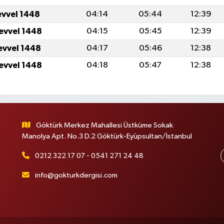
evvel 1448
04:14
05:44
12:39
levvel 1448
04:15
05:45
12:39
levvel 1448
04:17
05:46
12:38
levvel 1448
04:18
05:47
12:38
Göktürk Merkez Mahallesi Üstküme Sokak
Manolya Apt. No.3 D.2 Göktürk-Eyüpsultan/İstanbul
0212 322 17 07 - 0541 271 24 48
info@gokturkdergisi.com