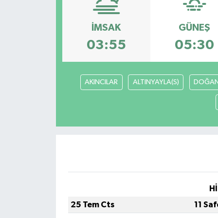
KEMERBURGAZ
İMSAK
GÜNEŞ
KÜLTÜR - SANAT
03:55
05:30
MAGAZİN
AKINCILAR
ALTINYAYLA(S)
DOĞAN
ÖZEL HABER
SAĞLIK
SPOR
TEKNOLOJİ
Hİ
TİCARET
25 Tem Cts
11 Sa
YAŞAM