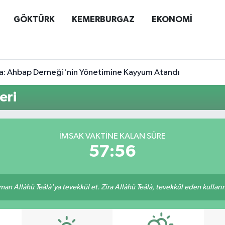
GÖKTÜRK
KEMERBURGAZ
EKONOMİ
a: Ahbap Derneği'nin Yönetimine Kayyum Atandı
eri
İMSAK VAKTINE KALAN SÜRE
57:56
an Allâhü Teâlâ'ya tevekkül et. Zira Allâhü Teâlâ, tevekkül eden kullarını