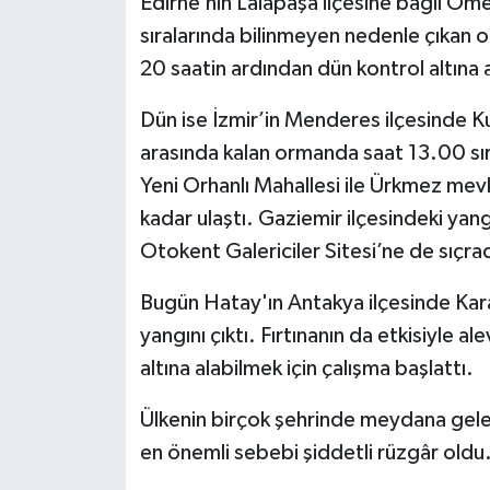
Edirne’nin Lalapaşa ilçesine bağlı Ö
sıralarında bilinmeyen nedenle çıkan o
20 saatin ardından dün kontrol altına a
Dün ise İzmir’in Menderes ilçesinde Kuy
arasında kalan ormanda saat 13.00 sıra
Yeni Orhanlı Mahallesi ile Ürkmez mev
kadar ulaştı. Gaziemir ilçesindeki yang
Otokent Galericiler Sitesi’ne de sıçrad
Bugün Hatay'ın Antakya ilçesinde Kara
yangını çıktı. Fırtınanın da etkisiyle al
altına alabilmek için çalışma başlattı.
Ülkenin birçok şehrinde meydana gele
en önemli sebebi şiddetli rüzgâr oldu