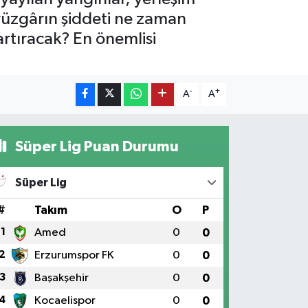
 rüzgârın şiddeti ne zaman
artıracak? En önemlisi
-
+
A
A
Süper Lig Puan Durumu
Süper Lig
#
Takım
O
P
1
Amed
0
0
2
Erzurumspor FK
0
0
3
Başakşehir
0
0
4
Kocaelispor
0
0