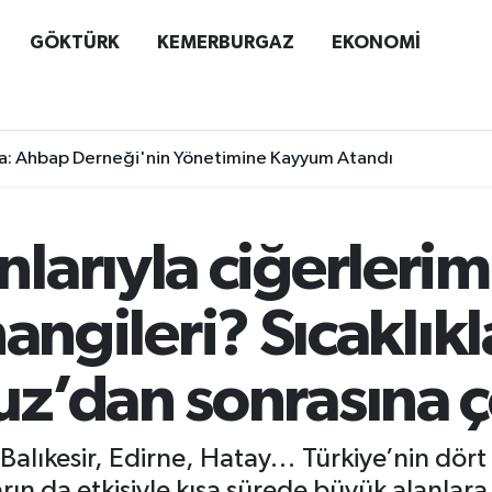
GÖKTÜRK
KEMERBURGAZ
EKONOMİ
a: Ahbap Derneği'nin Yönetimine Kayyum Atandı
larıyla ciğerleri
 hangileri? Sıcaklık
z’dan sonrasına 
, Balıkesir, Edirne, Hatay… Türkiye’nin dör
ârın da etkisiyle kısa sürede büyük alanlara