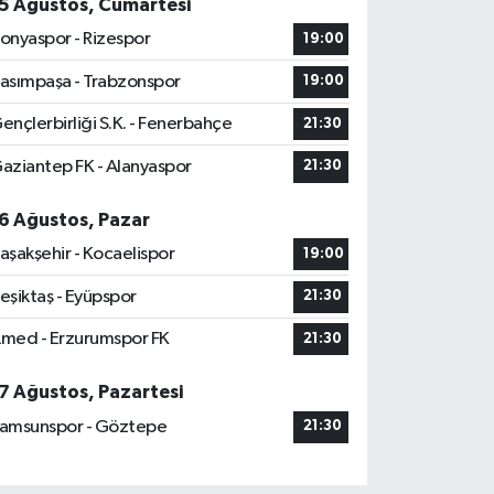
5 Ağustos, Cumartesi
onyaspor - Rizespor
19:00
asımpaşa - Trabzonspor
19:00
ençlerbirliği S.K. - Fenerbahçe
21:30
aziantep FK - Alanyaspor
21:30
6 Ağustos, Pazar
aşakşehir - Kocaelispor
19:00
eşiktaş - Eyüpspor
21:30
med - Erzurumspor FK
21:30
7 Ağustos, Pazartesi
amsunspor - Göztepe
21:30