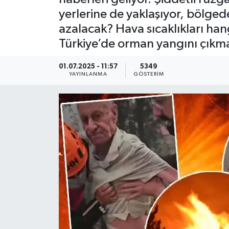
yerlerine de yaklaşıyor, bölged
KEMERBURGAZ
azalacak? Hava sıcaklıkları han
Türkiye’de orman yangını çıkma 
KÜLTÜR - SANAT
01.07.2025 - 11:57
5349
MAGAZİN
YAYINLANMA
GÖSTERIM
ÖZEL HABER
SAĞLIK
SPOR
TEKNOLOJİ
TİCARET
YAŞAM