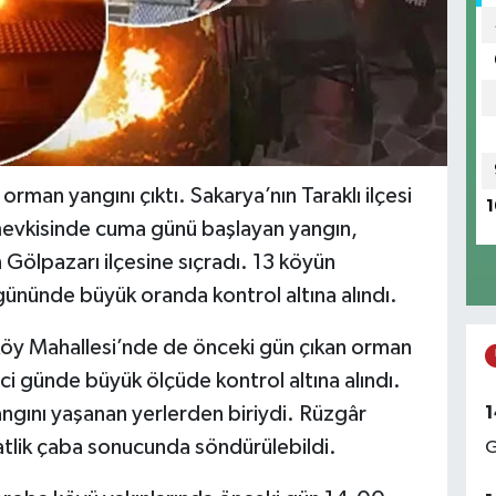
rman yangını çıktı. Sakarya’nın Taraklı ilçesi
1
mevkisinde cuma günü başlayan yangın,
n Gölpazarı ilçesine sıçradı. 13 köyün
gününde büyük oranda kontrol altına alındı.
aköy Mahallesi’nde de önceki gün çıkan orman
inci günde büyük ölçüde kontrol altına alındı.
1
angını yaşanan yerlerden biriydi. Rüzgâr
atlik çaba sonucunda söndürülebildi.
G