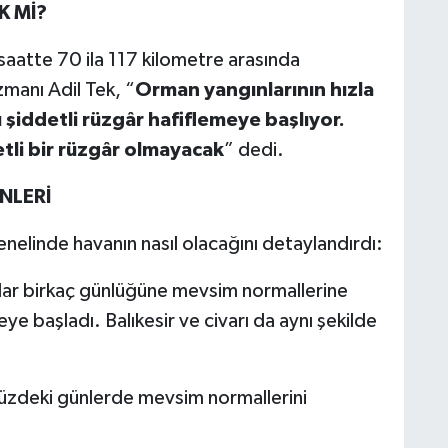
K Mİ?
 saatte 70 ila 117 kilometre arasında
anı Adil Tek, “
Orman yangınlarının hızla
 şiddetli rüzgâr hafiflemeye başlıyor.
li bir rüzgâr olmayacak
” dedi.
NLERİ
nelinde havanın nasıl olacağını detaylandırdı:
klar birkaç günlüğüne mevsim normallerine
başladı. Balıkesir ve civarı da aynı şekilde
zdeki günlerde mevsim normallerini