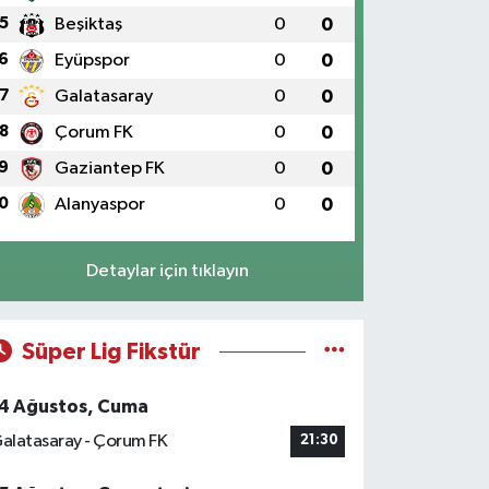
5
Beşiktaş
0
0
6
Eyüpspor
0
0
7
Galatasaray
0
0
8
Çorum FK
0
0
9
Gaziantep FK
0
0
0
Alanyaspor
0
0
Detaylar için tıklayın
Süper Lig Fikstür
4 Ağustos, Cuma
alatasaray - Çorum FK
21:30