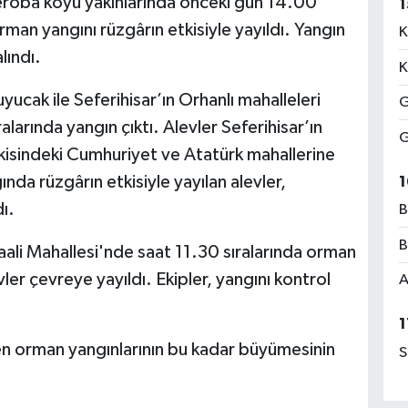
meroba köyü yakınlarında önceki gün 14.00
1
rman yangını rüzgârın etkisiyle yayıldı. Yangın
K
lındı.
K
ucak ile Seferihisar’ın Orhanlı mahalleleri
G
larında yangın çıktı. Alevler Seferihisar’ın
G
kisindeki Cumhuriyet ve Atatürk mahallerine
ında rüzgârın etkisiyle yayılan alevler,
1
ı.
B
B
ali Mahallesi'nde saat 11.30 sıralarında orman
evler çevreye yayıldı. Ekipler, yangını kontrol
A
1
n orman yangınlarının bu kadar büyümesinin
S
.