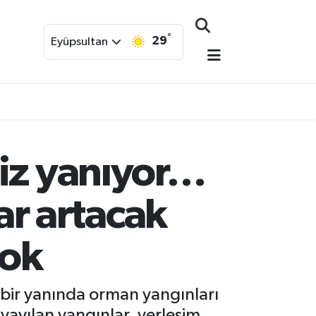
°
29
Eyüpsultan
miz yanıyor…
lar artacak
çok
t bir yanında orman yangınları
 yayılan yangınlar, yerleşim