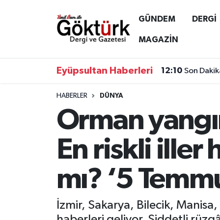
GÜNDEM
DERGİ
Anne Çocuk
Eyüpsultan Hava Durumu
MAGAZİN
BİLİM
Eyüpsultan Trafik Yoğunluk Haritası
Eyüpsultan Haberleri
12:10
Son Dakik
DERGİ
Süper Lig Puan Durumu ve Fikstür
HABERLER
DÜNYA
Orman yangın
DÜNYA
Tüm Manşetler
EĞİTİM
Son Dakika Haberleri
En riskli iller
EKONOMİ
Haber Arşivi
mı? ‘5 Temmu
GÖKTÜRK
İzmir, Sakarya, Bilecik, Manisa
GÜNDEM
haberleri geliyor. Şiddetli rüzg